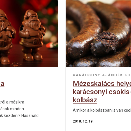
KARÁCSONY
AJÁNDÉK
KO
 a
Mézeskalács helye
karácsonyi csokis
kolbász
ról a másikra
lások minden
Amikor a kolbászban is van csok
ük kezdeni? Használd...
2018. 12. 19.