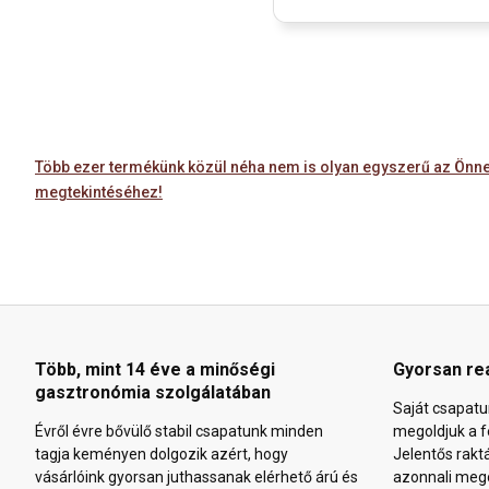
Több ezer termékünk közül néha nem is olyan egyszerű az Önnek
megtekintéséhez!
Több, mint 14 éve a minőségi
Gyorsan re
gasztronómia szolgálatában
Saját csapatu
Évről évre bővülő stabil csapatunk minden
megoldjuk a f
tagja keményen dolgozik azért, hogy
Jelentős rakt
vásárlóink gyorsan juthassanak elérhető árú és
azonnali mego