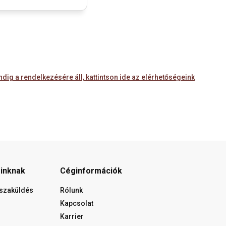
ig a rendelkezésére áll, kattintson ide az elérhetőségeink
óinknak
Céginformációk
isszaküldés
Rólunk
Kapcsolat
Karrier