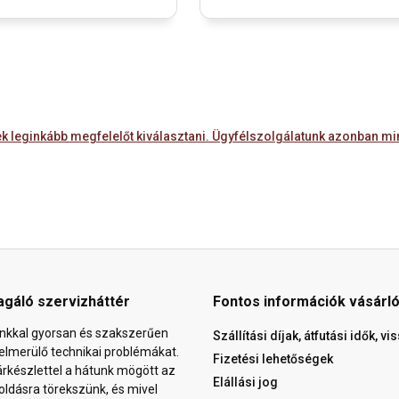
 leginkább megfelelőt kiválasztani. Ügyfélszolgálatunk azonban mind
agáló szervizháttér
Fontos információk vásárl
nkkal gyorsan és szakszerűen
Szállítási díjak, átfutási idők, v
elmerülő technikai problémákat.
Fizetési lehetőségek
árkészlettel a hátunk mögött az
Elállási jog
ldásra törekszünk, és mivel