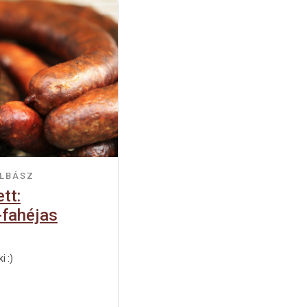
LBÁSZ
tt:
-fahéjas
i :)