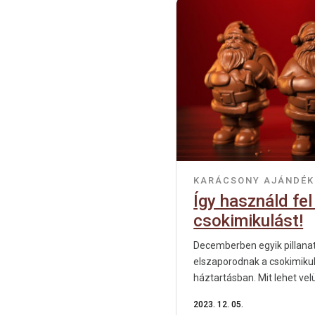
KARÁCSONY
AJÁNDÉK
Így használd fel
csokimikulást!
Decemberben egyik pillanat
elszaporodnak a csokimiku
háztartásban. Mit lehet vel
2023. 12. 05.