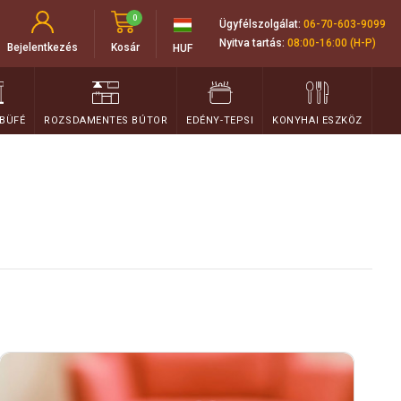
0
Ügyfélszolgálat:
06-70-603-9099
Nyitva tartás:
08:00-16:00 (H-P)
Bejelentkezés
Kosár
HUF
 BÜFÉ
ROZSDAMENTES BÚTOR
EDÉNY-TEPSI
KONYHAI ESZKÖZ