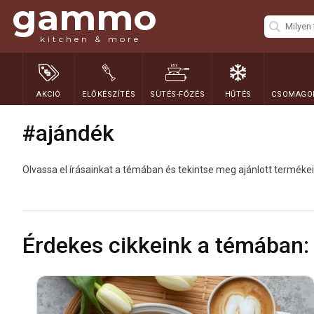
gammo
kitchen & more
AKCIÓ
ELŐKÉSZÍTÉS
SÜTÉS-FŐZÉS
HŰTÉS
CSOMAGOL
#ajándék
Olvassa el írásainkat a témában és tekintse meg ajánlott termékei
Érdekes cikkeink a témában: