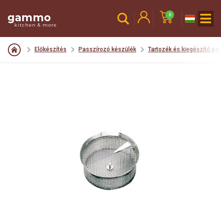
gammo
0
kitchen & more
Előkészítés
Passzírozó készülék
Tartozék és kiegészítő pa