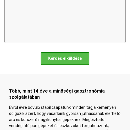
Kérdés elküldése
Több, mint 14 éve a minőségi gasztronómia
szolgálatában
Évről évre bővülő stabil csapatunk minden tagja keményen
dolgozik azért, hogy vásárlóink gyorsan juthassanak elérhető
árú és korszerű nagykonyhai gépekhez. Megbízható
vendéglátóipari gépeket és eszközöket forgalmazunk,