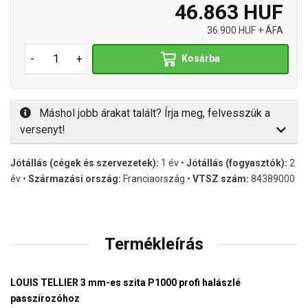
46.863 HUF
36.900 HUF + ÁFA
-
+
Kosárba
Máshol jobb árakat talált? Írja meg, felvesszük a
versenyt!
Jótállás (cégek és szervezetek):
1 év •
Jótállás (fogyasztók):
2
év •
Származási ország:
Franciaország •
VTSZ szám:
84389000
Termékleírás
LOUIS TELLIER 3 mm-es szita P1000 profi halászlé
passzírozóhoz