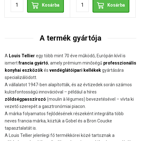
Kosárba
Kosárba
A termék gyártója
A
Louis Tellier
egy több mint 70 éve működő, Európán kívil is
ismert
francia gyártó
, amely prémium minőségű
professzionális
konyhai eszközök
és
vendéglátóipari kellékek
gyártására
specializálódott.
A vállalatot 1947-ben alapították, és az évtizedek során számos
kulcsfontosságú innovációval – például a híres
zöldségpasszírozó
(moulin à légumes) bevezetésével – vívta ki
vezető szerepét a gasztronómiai piacon.
A márka folyamatos fejlődésének részeként integrálta több
neves francia márka, köztük a Gobel és a Bron Coucke
tapasztalatát is.
A Louis Tellier jelenlegi fő termékkörei közé tartoznak a