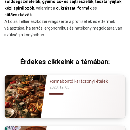
zöldségszeletelők
,
gyümölcs- és sajtreszelők
,
tésztanyújtók
,
kézi spirálozók
, valamint a
cukrászati formák
és
sütőeszközök
.
A Louis Tellier eszközei világszerte a profi séfek és éttermek
választása, ha tartós, ergonomikus és hatékony megoldásra van
szükség a konyhában.
Érdekes cikkeink a témában:
Formabontó karácsonyi ételek
2023. 12. 05.