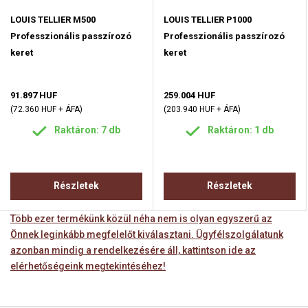
LOUIS TELLIER M500
LOUIS TELLIER P1000
Professzionális passzírozó
Professzionális passzírozó
keret
keret
91.897 HUF
259.004 HUF
(72.360 HUF + ÁFA)
(203.940 HUF + ÁFA)
Raktáron: 7 db
Raktáron: 1 db
Részletek
Részletek
Több ezer termékünk közül néha nem is olyan egyszerű az
Önnek leginkább megfelelőt kiválasztani. Ügyfélszolgálatunk
azonban mindig a rendelkezésére áll, kattintson ide az
elérhetőségeink megtekintéséhez!