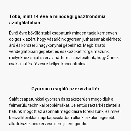
Több, mint 14 éve a minőségi gasztronómia
szolgálatában
Évről évre bővülő stabil csapatunk minden tagja keményen
dolgozik azért, hogy vásárlóink gyorsan juthassanak elérhető
árú és korszerű nagykonyhai gépekhez. Megbízható
vendéglátóipari gépeket és eszközöket forgalmazunk,
melyekhez saját szerviz hátteret is biztosítunk, hogy Önnek
csak a sütés-főzésre kelljen koncentrálnia.
Gyorsan reagáló szervizháttér
Saját csapatunkkal gyorsan és szakszerűen megoldjuk a
felmerülő technikai problémákat. Jelentős raktárkészlettel a
hátunk mögött az azonnali megoldásra törekszünk, és mivel
beszállítóinkkal napi kapcsolatban állunk, a különlegesebb
alkatrészek beszerzése sem jelent gondot.