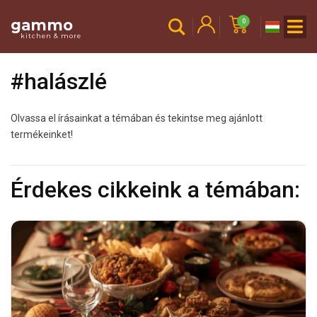
gammo
0
kitchen & more
#halászlé
Olvassa el írásainkat a témában és tekintse meg ajánlott
termékeinket!
Érdekes cikkeink a témában: