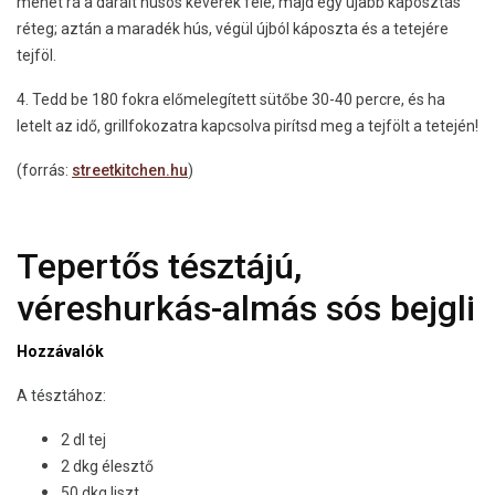
mehet rá a darált húsos keverék fele; majd egy újabb káposztás
réteg; aztán a maradék hús, végül újból káposzta és a tetejére
tejföl.
4. Tedd be 180 fokra előmelegített sütőbe 30-40 percre, és ha
letelt az idő, grillfokozatra kapcsolva pirítsd meg a tejfölt a tetején!
(forrás:
streetkitchen.hu
)
Tepertős tésztájú,
véreshurkás-almás sós bejgli
Hozzávalók
A tésztához:
2 dl tej
2 dkg élesztő
50 dkg liszt