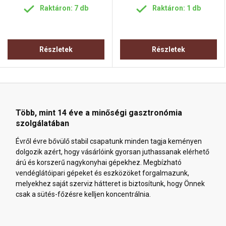
Raktáron: 7 db
Raktáron: 1 db
Részletek
Részletek
Több, mint 14 éve a minőségi gasztronómia
szolgálatában
Évről évre bővülő stabil csapatunk minden tagja keményen
dolgozik azért, hogy vásárlóink gyorsan juthassanak elérhető
árú és korszerű nagykonyhai gépekhez. Megbízható
vendéglátóipari gépeket és eszközöket forgalmazunk,
melyekhez saját szerviz hátteret is biztosítunk, hogy Önnek
csak a sütés-főzésre kelljen koncentrálnia.