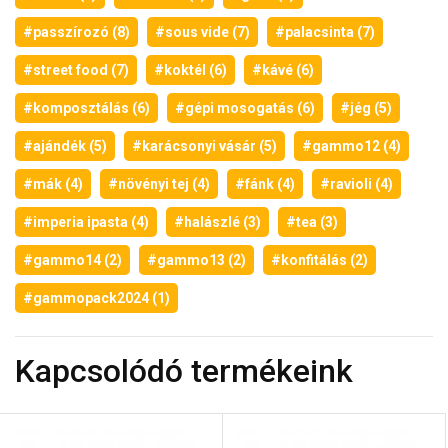
#passzírozó (8)
#sous vide (7)
#palacsinta (7)
#street food (7)
#koktél (6)
#kávé (6)
#komposztálás (6)
#gépi mosogatás (6)
#jég (5)
#ajándék (5)
#karácsonyi vásár (5)
#gammo12 (4)
#mák (4)
#növényi tej (4)
#fánk (4)
#ravioli (4)
#imperia ipasta (4)
#halászlé (3)
#tea (3)
#gammo14 (2)
#gammo13 (2)
#konfitálás (2)
#gammopack2024 (1)
Kapcsolódó termékeink