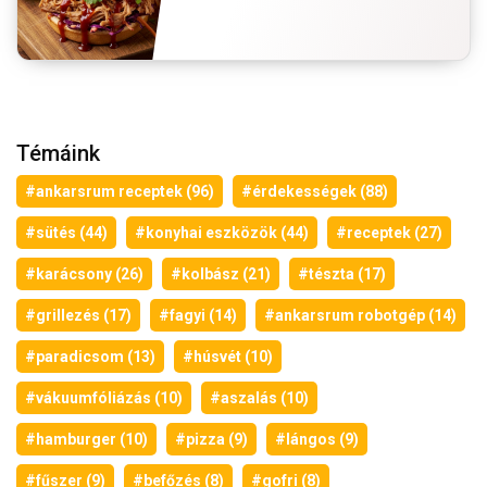
Témáink
#ankarsrum receptek (96)
#érdekességek (88)
#sütés (44)
#konyhai eszközök (44)
#receptek (27)
#karácsony (26)
#kolbász (21)
#tészta (17)
#grillezés (17)
#fagyi (14)
#ankarsrum robotgép (14)
#paradicsom (13)
#húsvét (10)
#vákuumfóliázás (10)
#aszalás (10)
#hamburger (10)
#pizza (9)
#lángos (9)
#fűszer (9)
#befőzés (8)
#gofri (8)