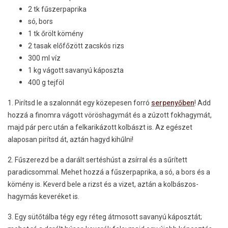
2 tk fűszerpaprika
só, bors
1 tk őrölt kömény
2 tasak előfőzött zacskós rizs
300 ml víz
1 kg vágott savanyú káposzta
400 g tejföl
1. Pirítsd le a szalonnát egy közepesen forró
serpenyőben
! Add
hozzá a finomra vágott vöröshagymát és a zúzott fokhagymát,
majd pár perc után a felkarikázott kolbászt is. Az egészet
alaposan pirítsd át, aztán hagyd kihűlni!
2. Fűszerezd be a darált sertéshúst a zsírral és a sűrített
paradicsommal. Mehet hozzá a fűszerpaprika, a só, a bors és a
kömény is. Keverd bele a rizst és a vizet, aztán a kolbászos-
hagymás keveréket is.
3. Egy sütőtálba tégy egy réteg átmosott savanyú káposztát;