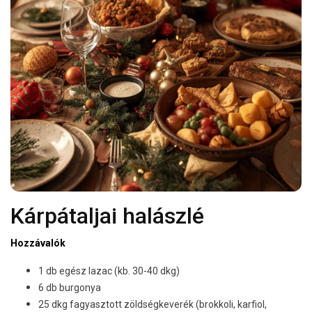
Kárpátaljai halászlé
Hozzávalók
1 db egész lazac (kb. 30-40 dkg)
6 db burgonya
25 dkg fagyasztott zöldségkeverék (brokkoli, karfiol,