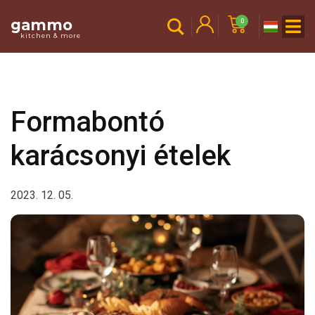
gammo
0
kitchen & more
Formabontó
karácsonyi ételek
2023. 12. 05.