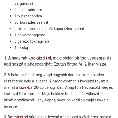
sárgarépa)
2 db paradicsom
1 tk pirospaprika
só, bors ízlés szerint
petrezselyem zöldje és kapor ízlés szerint
1 db vöröshagyma
3 gerezd fokhagyma
1 ek olaj
1. A hagymát
kockázd fel
, majd olajon pirítsd üvegesre, és
add hozzá a pirospaprikát. Ezután öntsd fel 2 liter vízzel!
2. A halat tisztítsd meg, vágd nagyobb darabokra, és minden
részét tedd bele a levesbe! A paradicsomot is kockázd fel, az is
mehet a
fazékba
. 20-25 percig főzd! Amíg fő a hal, pucold meg és
kockázd fel a krumplit! Majd halászd ki a halat, és válaszd le a
húsát a szálkákról. Légy alapos, hogy ne kerüljön majd szálka a
levesbe!
3.
Botmixerrel
pürésítsd a levest! Add hozzá a zöldséget, majd a