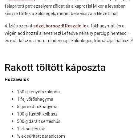
felaprított petrezselyemzöldet és a kaprot is! Mikor a levesben
készre főttek a zöldségek, mehet bele vissza a filézett hal!
4. Ízlés szerint
sózd, borsozd
!
Reszeld le
a fokhagymát, és a
végén add hozzá a leveshez! Lefedve néhány percig pihentesd –
és már kész is a nem mindennapi, különleges, kárpátaljai halászlé!
Rakott töltött káposzta
Hozzávalók
150 g kenyérszalonna
1 fej vöröshagyma
5 gerezd fokhagyma
100 g füstölt kolbász
500 g darált sertéshús
1 ek sertészsír
½ ek sűrített paradicsom