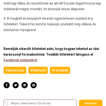
tedd egy tálba, és reszeld bele az almát! Ezután tegyél hozzá egy
teáskanál magos mustárt, és keverjük össze alaposan.
4. A megkelt és kinyújtott tésztán egyenletesen oszlasd el a
tölteléket. Tekerd fel, kend le tojással, szurkáld meg villával, és
süsd piros-ropogósra!
Reméljük sikerült ötleteket adni, hogy hogyan teheted az idei
karácsonyt formabontóvá. További ötletekért látogass el
Facebook oldalunkra!
#karácsony
#halászlé
#receptek
Keresés