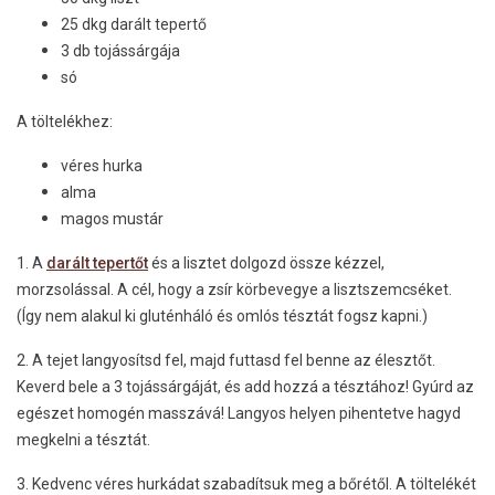
25 dkg darált tepertő
3 db tojássárgája
só
A töltelékhez:
véres hurka
alma
magos mustár
1. A
darált tepertőt
és a lisztet dolgozd össze kézzel,
morzsolással. A cél, hogy a zsír körbevegye a lisztszemcséket.
(Így nem alakul ki gluténháló és omlós tésztát fogsz kapni.)
2. A tejet langyosítsd fel, majd futtasd fel benne az élesztőt.
Keverd bele a 3 tojássárgáját, és add hozzá a tésztához! Gyúrd az
egészet homogén masszává! Langyos helyen pihentetve hagyd
megkelni a tésztát.
3. Kedvenc véres hurkádat szabadítsuk meg a bőrétől. A töltelékét