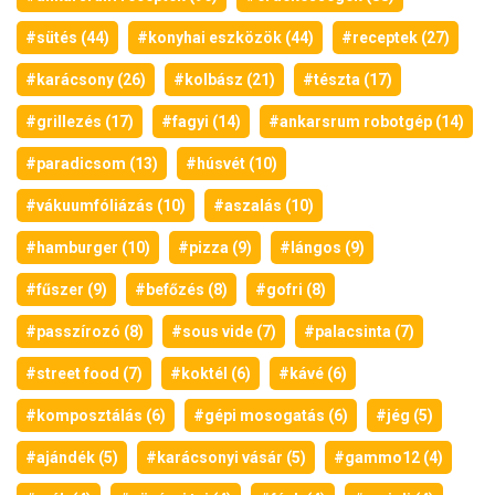
#sütés (44)
#konyhai eszközök (44)
#receptek (27)
#karácsony (26)
#kolbász (21)
#tészta (17)
#grillezés (17)
#fagyi (14)
#ankarsrum robotgép (14)
#paradicsom (13)
#húsvét (10)
#vákuumfóliázás (10)
#aszalás (10)
#hamburger (10)
#pizza (9)
#lángos (9)
#fűszer (9)
#befőzés (8)
#gofri (8)
#passzírozó (8)
#sous vide (7)
#palacsinta (7)
#street food (7)
#koktél (6)
#kávé (6)
#komposztálás (6)
#gépi mosogatás (6)
#jég (5)
#ajándék (5)
#karácsonyi vásár (5)
#gammo12 (4)