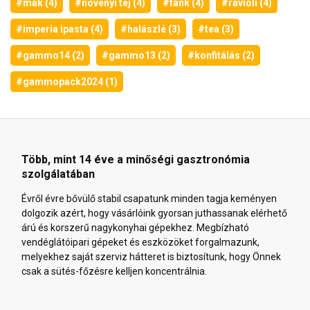
#mák (4)
#növényi tej (4)
#fánk (4)
#ravioli (4)
#imperia ipasta (4)
#halászlé (3)
#tea (3)
#gammo14 (2)
#gammo13 (2)
#konfitálás (2)
#gammopack2024 (1)
Több, mint 14 éve a minőségi gasztronómia
szolgálatában
Évről évre bővülő stabil csapatunk minden tagja keményen
dolgozik azért, hogy vásárlóink gyorsan juthassanak elérhető
árú és korszerű nagykonyhai gépekhez. Megbízható
vendéglátóipari gépeket és eszközöket forgalmazunk,
melyekhez saját szerviz hátteret is biztosítunk, hogy Önnek
csak a sütés-főzésre kelljen koncentrálnia.