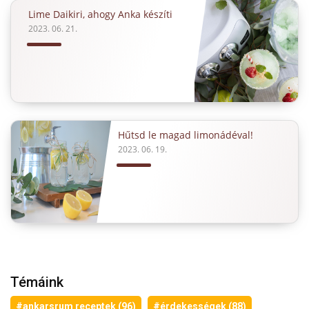
Lime Daikiri, ahogy Anka készíti
2023. 06. 21.
Hűtsd le magad limonádéval!
2023. 06. 19.
Témáink
#ankarsrum receptek (96)
#érdekességek (88)