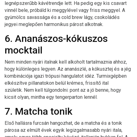
legnépszerűbb kávétrendje lett. Ha pedig egy kis csavart
vinnél bele, próbáld ki meggylével vagy friss meggyel. A
gyümölcs savassága és a cold brew lágy, csokoládés
jegyei meglepően harmonikus párost alkotnak.
6. Ananászos-kókuszos
mocktail
Nem minden nyári italnak kell alkoholt tartalmaznia ahhoz,
hogy különleges legyen. Az ananászlé, a kókusztej és a jég
kombinációja igazi trópusi hangulatot idéz. Turmixgépben
elkészítve pillanatokon belül krémes, frissítő ital
születik. Nem kell túlgondolni: pont az a jó benne, hogy
kicsit olyan, mintha egy tengerparton lennél.
7. Matcha tonik
Első hallásra furcsán hangozhat, de a matcha és a tonik
párosa az elmúlt évek egyik legizgalmasabb nyári itala,