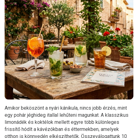
Amikor beköszönt a nyári kánikula, nincs jobb érzés, mint
egy pohár jéghideg itallal lehűteni magunkat. A klasszikus
limonádék és koktélok mellett egyre több különleges
frissítő hódít a kávézókban és éttermekben, amelyek
otthon is könnyedén elkészíthetők. Összeválogattunk 10