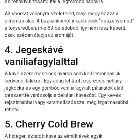
és rendkívül frissítő ital a legforróbb napokra.
Az uborkát vékonyra szeleteled, majd megy hozzá a
citromos alap. A bazsalikomot inkább csak “összenyomod”
a tenyeredben, mielőtt beledobod, így nem lesz keserű,
csak szépen átadja az aromáját.
4. Jegeskávé
vaníliafagylalttal
A kávé szerelmeseinek nyáron sem kell lemondaniuk
kedvenc italukról. Egy adag lehűtött espresso, néhány
jégkocka és egy gombóc vaníliafagylalt pillanatok alatt
desszertté varázsolja a délutáni kávézást. Egy kevés
tejszínhabbal vagy karamellszósszal még izgalmasabbá
tehető.
5. Cherry Cold Brew
A hidegen áztatott kávé az elmúlt évek egyik