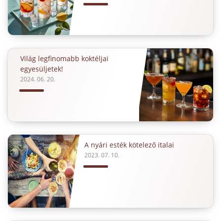
Világ legfinomabb koktéljai
egyesüljetek!
2024. 06. 20.
A nyári esték kötelező italai
2023. 07. 10.