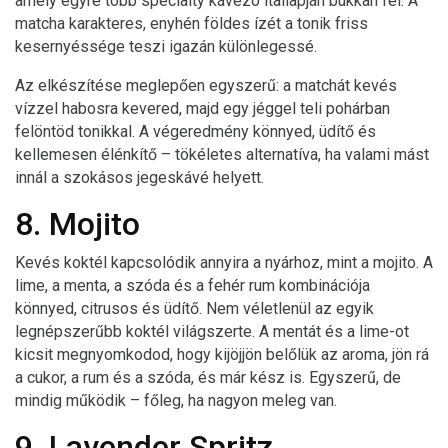
amely egyre több specialty kávézó itallapján bukkan fel. A
matcha karakteres, enyhén földes ízét a tonik friss
kesernyéssége teszi igazán különlegessé.
Az elkészítése meglepően egyszerű: a matchát kevés
vízzel habosra kevered, majd egy jéggel teli pohárban
felöntöd tonikkal. A végeredmény könnyed, üdítő és
kellemesen élénkítő – tökéletes alternatíva, ha valami mást
innál a szokásos jegeskávé helyett.
8. Mojito
Kevés koktél kapcsolódik annyira a nyárhoz, mint a mojito. A
lime, a menta, a szóda és a fehér rum kombinációja
könnyed, citrusos és üdítő. Nem véletlenül az egyik
legnépszerűbb koktél világszerte. A mentát és a lime-ot
kicsit megnyomkodod, hogy kijöjjön belőlük az aroma, jön rá
a cukor, a rum és a szóda, és már kész is. Egyszerű, de
mindig működik – főleg, ha nagyon meleg van.
9. Lavender Spritz