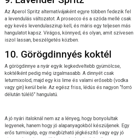
Az Aperol Spritz alternatívájaként egyre többen fedezik fel
a levendulás változatot. A prosecco és a szóda mellé csak
egy kevés levendulaszirup kell, és máris egy teljesen más
hangulatot kapsz. Virágos, könnyed, és olyan, amit szívesen
iszol lassan, beszélgetés közben.
10. Görögdinnyés koktél
A görögdinnye a nyár egyik legkedveltebb gyümölcse,
koktélként pedig még izgalmasabb. A dinnyét csak
leturmixolod, majd egy kis lime és valami erősebb (vodka
vagy gin) kerül bele. Az egész friss, lédús és nagyon “forró
délután túlélő” hangulatú.
A jó nyári italoknál nem az a lényeg, hogy bonyolultak
legyenek, hanem hogy jó alapanyagokból készüljenek. Egy
erős turmixgép, egy megbízható jégkészítő vagy egy jó