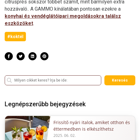
citrusprés sokszor többet számít, mint bármilyen extra
hozzávaló.. A GAMMO kínálatában pontosan ezekre a
konyhai és vendéglátóipari megoldásokra találsz
eszközöket
.
#koktél
Keresés
Legnépszerűbb bejegyzések
Frissítő nyári italok, amiket otthon és
éttermedben is elkészíthetsz
2025. 06. 02.