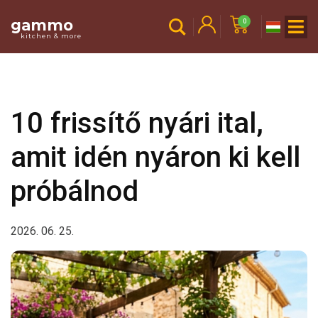
gammo
0
kitchen & more
10 frissítő nyári ital,
amit idén nyáron ki kell
próbálnod
2026. 06. 25.