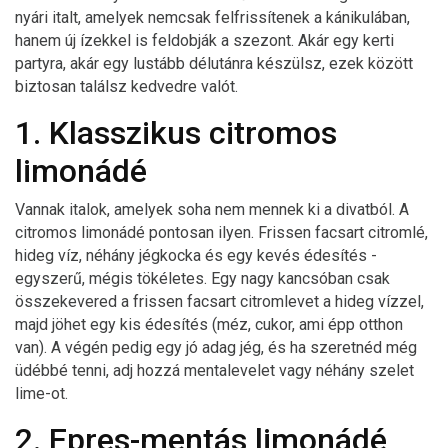
nyári italt, amelyek nemcsak felfrissítenek a kánikulában,
hanem új ízekkel is feldobják a szezont. Akár egy kerti
partyra, akár egy lustább délutánra készülsz, ezek között
biztosan találsz kedvedre valót.
1. Klasszikus citromos
limonádé
Vannak italok, amelyek soha nem mennek ki a divatból. A
citromos limonádé pontosan ilyen. Frissen facsart citromlé,
hideg víz, néhány jégkocka és egy kevés édesítés -
egyszerű, mégis tökéletes. Egy nagy kancsóban csak
összekevered a frissen facsart citromlevet a hideg vízzel,
majd jöhet egy kis édesítés (méz, cukor, ami épp otthon
van). A végén pedig egy jó adag jég, és ha szeretnéd még
üdébbé tenni, adj hozzá mentalevelet vagy néhány szelet
lime-ot.
2. Epres-mentás limonádé