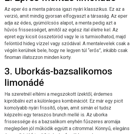
Az eper és a menta párosa igazi nyári klasszikus. Ez az a
verzió, amit mindig gyorsan elfogyaszt a társaság. Az eper
adja az édes, gyümölcsös alapot, a menta pedig azt a
hűvös frissességet, amitől az egész ital életre kel. Az
epret egy kicsit összetöröd vagy le is turmixolhatod, majd
felöntöd hideg vízzel vagy szódával. A mentalevelek csak a
végén kerülnek bele, hogy ne legyen túl “erős”, inkább csak
finoman illatozzon minden korty.
3. Uborkás-bazsalikomos
limonádé
Ha szeretnél eltérni a megszokott ízektől, érdemes
kipróbálni ezt a különleges kombinációt. Ez már egy picit
komolyabb nyári frissítő, olyan, amit simán el tudsz
képzelni egy teraszos brunch mellé is. Az uborka
frissessége és a bazsalikom enyhén fűszeres aromája
meglepően jól működik együtt a citrommal. Könnyű, elegáns