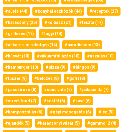
#ankarsrum receptek (96)
#érdekességek (88)
#sütés (44)
#konyhai eszközök (44)
#receptek (27)
#karácsony (26)
#kolbász (21)
#tészta (17)
#grillezés (17)
#fagyi (14)
#ankarsrum robotgép (14)
#paradicsom (13)
#húsvét (10)
#vákuumfóliázás (10)
#aszalás (10)
#hamburger (10)
#pizza (9)
#lángos (9)
#fűszer (9)
#befőzés (8)
#gofri (8)
#passzírozó (8)
#sous vide (7)
#palacsinta (7)
#street food (7)
#koktél (6)
#kávé (6)
#komposztálás (6)
#gépi mosogatás (6)
#jég (5)
#ajándék (5)
#karácsonyi vásár (5)
#gammo12 (4)