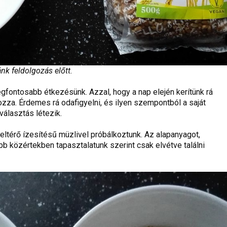
ánk feldolgozás előtt.
gfontosabb étkezésünk. Azzal, hogy a nap elején kerítünk rá
zza. Érdemes rá odafigyelni, és ilyen szempontból a saját
álasztás létezik.
eltérő ízesítésű müzlivel próbálkoztunk. Az alapanyagot,
b közértekben tapasztalatunk szerint csak elvétve találni