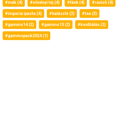
#mák (4)
#növényi tej (4)
#fánk (4)
#ravioli (4)
#imperia ipasta (4)
#halászlé (3)
#tea (3)
#gammo14 (2)
#gammo13 (2)
#konfitálás (2)
#gammopack2024 (1)