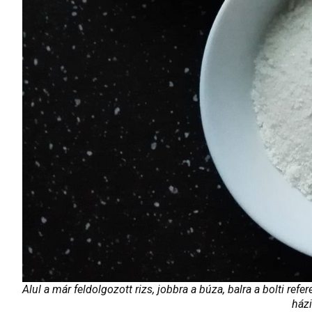
Alul a már feldolgozott rizs, jobbra a búza, balra a bolti r
házi