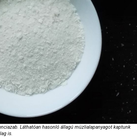
eferenciazab. Láthatóan hasonló állagú müzlialapanyagot kaptunk
lag is.