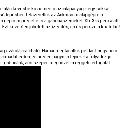
mi talán kevésbé közismert müzlialapanyag - egy sokkal
ső lépésben felszereltük az Ankarsrum alapgépre a
a a gép már préselte is a gabonaszemeket. Kb. 3-5 perc alatt
zt követően jöhetett az ízesítés, na és persze a kóstolás!
anság számlájára írható. Hamar megtanultuk például, hogy nem
harmadát érdemes üresen hagyni a tejnek - a folyadék jó
lt gabonánk, ami szépen megnöveli a reggeli térfogatát.