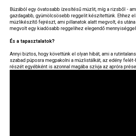
Búzából egy óvatosabb ízesítésű müzlit, míg a rizsből - a
gazdagabb, gyümölcsösebb reggelit készítettünk. Ehhez el
müzlikészítő fejrészt, ami pillanatok alatt megvolt, és után
megvolt egy kiadósabb reggelihez elegendő mennyiséggel. E
És a tapasztalatok?
Annyi biztos, hogy követtünk el olyan hibát, ami a rutintal
szabad púposra megpakolni a müzlistálkát, az edény felét-
részét egyébként is azonnal magába szívja az apróra prése