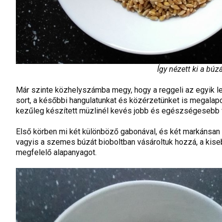
Így nézett ki a búz
Már szinte közhelyszámba megy, hogy a reggeli az egyik le
sort, a későbbi hangulatunkat és közérzetünket is megalapo
kezűleg készített müzlinél kevés jobb és egészségesebb v
Első körben mi két különböző gabonával, és két markánsan 
vagyis a szemes búzát bioboltban vásároltuk hozzá, a kiseb
megfelelő alapanyagot.