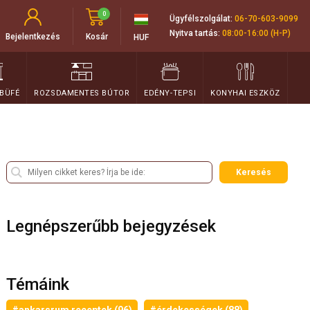
0
Ügyfélszolgálat:
06-70-603-9099
Nyitva tartás:
08:00-16:00 (H-P)
Bejelentkezés
Kosár
HUF
 BÜFÉ
ROZSDAMENTES BÚTOR
EDÉNY-TEPSI
KONYHAI ESZKÖZ
Keresés
Legnépszerűbb bejegyzések
Témáink