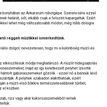
tud a konyhában az Ankarsrum robotgépe. Szerencsére ezzel
k határát, sőt, inkább csak a felszínt kapargattuk. Ezért
tőkkel lehet még változatosabb módon, még több dologra
thető reggeli müzlikkel ismerkedtünk.
iális dolgot, nevezetesen, hogy mi a különbség müzli és
 az elkészítésük módja meghatározó. A müzlit hidegsajtolás
gabonaszemeket, majd az így keletkezett pelyhet ízesítik
hántolt gabonaszemeket gőzölik - ezzel nő a bennük lévő
árítják. A pelyhek szabadon alakíthatóak, ezért
apján a müzli első blikkre természetesebbnek tűnhet,
 el közben.
, zab, rizs vagy akár kukoricaszemekből remek
eltük.