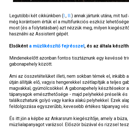
Legutóbbi két cikkünkben (
I.
,
II.
) annak jártunk utána, mit 
még korántsem értük el a multifunkciós eszköz lehetőségeine
most (és a folytatásban) azt nézzük meg, milyen kiegészí
használni az Assistent gépét.
Elsőként
a müzlikészítő fejrésszel
, és az általa készí
Mindenekelőtt azonban fontos tisztáznunk egy kevéssé triv
gabonapehely között.
Ami az összetételüket illeti, nem sokban térnek el, inkább
útján állítják elő, vagyis hengerekkel szétlapítják a teljes 
magvakkal, gyümölcsökkel. A gabonapehely készítésekor a 
tápanyagok emészthetősége - majd pelyhekké préselik és sz
találkozhatunk golyó vagy karika alakú pelyhekkel. Ezek al
feldolgozása egyszerűbb, kevesebb értékes tápanyag vész
És itt jön a képbe az Ankarsrum kiegészítője, amely a búza
müzlialapanyagot varázsol. Először búzával és rizzsel teszt