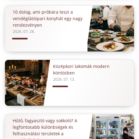
10 dolog, ami próbára teszi a
vendéglátóipari konyhát egy nagy
rendezvényen
2026. 07. 28.
Középkori lakomák modern
köntösben
2026. 07. 13.
Hűtő, fagyasztó vagy sokkoló? A
legfontosabb különbségek és
felhasználási területek a