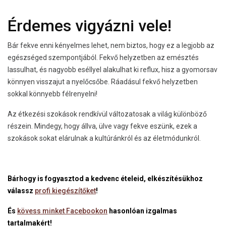
Érdemes vigyázni vele!
Bár fekve enni kényelmes lehet, nem biztos, hogy ez a legjobb az
egészséged szempontjából. Fekvő helyzetben az emésztés
lassulhat, és nagyobb eséllyel alakulhat ki reflux, hisz a gyomorsav
könnyen visszajut a nyelőcsőbe. Ráadásul fekvő helyzetben
sokkal könnyebb félrenyelni!
Az étkezési szokások rendkívül változatosak a világ különböző
részein. Mindegy, hogy állva, ülve vagy fekve eszünk, ezek a
szokások sokat elárulnak a kultúránkról és az életmódunkról.
Bárhogy is fogyasztod a kedvenc ételeid, elkészítésükhoz
válassz
profi kiegészítőket
!
És
kövess minket Facebookon
hasonlóan izgalmas
tartalmakért!