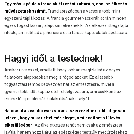
Egy másik példa a franciák étkezési kultúrája, ahol az étkezés
művészetnek számít.
Franciaországban a vacsora több mint
egyszerű táplálkozás. A francia gourmet vacsorák során minden
egyes fogást lassan, alaposan élveznek ki. Az étkezés itt egyfajta
rituálé, ami időt ad a pihenésre és a társas kapcsolatok ápolására.
Hagyj időt a testednek!
Amikor ülve eszel, amellett, hogy jobban megízleled az egyes
falatokat, alaposabban meg is rágod azokat. Ez a lassabb
fogyasztási tempó kedvezően hat az emésztésre, mivel a
gyomor több időt kap az étel feldolgozására, ami csökkenti az
emésztési problémák kialakulásának esélyét.
Ráadásul a lassabb evés során a szervezetnek több ideje van
jelezni, hogy mikor ettél már eleget, ami segíthet a túlevés
elkerülésében.
Az ülve étkezés tehát nem csak az emésztést
javítja, hanem hozzájárul az egészséges testsúly megőrzéséhez