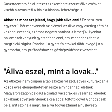
Gasztroenterológiai Intézet szakembere szerint állva evéskor
kisebb a savas reflux kialakulásának lehetősége is.
Akkor ez most azt jelenti, hogy jobb állva enni?
Ez nem ilyen
egyszerű! Bár megvannak az előnyei, az állva vagy esetleg sétálás
közbeni evésnek, számos negatív hatását is ismerjük. Ilyenkor
hajlamosak vagyunk gyorsabban enni, ami megnehezítheti a
megfelelő rágást. Ráadásul a gyors falatokkal több levegő jut a
gyomorba, ami puffadáshoz és gázképződéshez vezethet.
"Állva eszel, mint a lovak…"
Az étkezés nem csupán a táplálkozásról szól, egyes kultúrákban a
közös evés elengedhetetlen része a mindennapi életnek.
Magyarországon például a családi vacsorák és vasárnapi ebédek
sokaknak egyet jelentenek a családdal töltött idővel. Gondolj csak
bele, mit szólna a nagyi, ha állva fogyasztanád a húslevest?