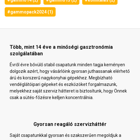
#gammo14 (2)
#gammo13 (2)
#konfitálás (2)
#gammopack2024 (1)
Több, mint 14 éve a minőségi gasztronómia
szolgálatában
Évről évre bővülő stabil csapatunk minden tagja keményen
dolgozik azért, hogy vásárlóink gyorsan juthassanak elérhető
árú és korszerű nagykonyhai gépekhez. Megbízható
vendéglátóipari gépeket és eszközöket forgalmazunk,
melyekhez saját szerviz hátteret is biztosítunk, hogy Önnek
csak a sütés-főzésre kelljen koncentrálnia.
Gyorsan reagáló szervizháttér
Saját csapatunkkal gyorsan és szakszerűen megoldjuk a