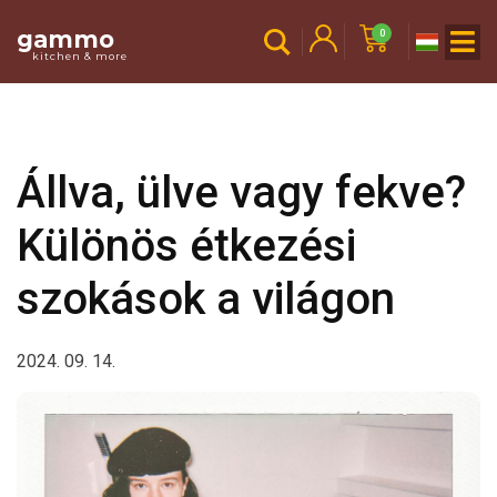
gammo
0
kitchen & more
Állva, ülve vagy fekve?
Különös étkezési
szokások a világon
2024. 09. 14.