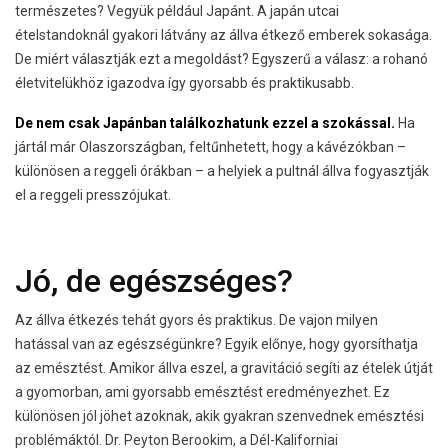
természetes? Vegyük például Japánt. A japán utcai
ételstandoknál gyakori látvány az állva étkező emberek sokasága.
De miért választják ezt a megoldást? Egyszerű a válasz: a rohanó
életvitelükhöz igazodva így gyorsabb és praktikusabb.
De nem csak Japánban találkozhatunk ezzel a szokással.
Ha
jártál már Olaszországban, feltűnhetett, hogy a kávézókban –
különösen a reggeli órákban – a helyiek a pultnál állva fogyasztják
el a reggeli presszójukat.
Jó, de egészséges?
Az állva étkezés tehát gyors és praktikus. De vajon milyen
hatással van az egészségünkre? Egyik előnye, hogy gyorsíthatja
az emésztést. Amikor állva eszel, a gravitáció segíti az ételek útját
a gyomorban, ami gyorsabb emésztést eredményezhet. Ez
különösen jól jöhet azoknak, akik gyakran szenvednek emésztési
problémáktól. Dr. Peyton Berookim, a Dél-Kaliforniai