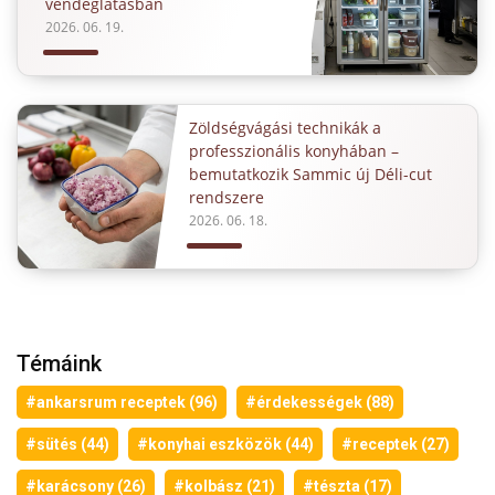
vendéglátásban
2026. 06. 19.
Zöldségvágási technikák a
professzionális konyhában –
bemutatkozik Sammic új Déli-cut
rendszere
2026. 06. 18.
Témáink
#ankarsrum receptek (96)
#érdekességek (88)
#sütés (44)
#konyhai eszközök (44)
#receptek (27)
#karácsony (26)
#kolbász (21)
#tészta (17)