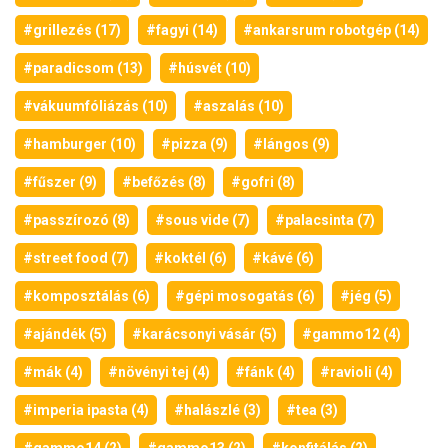
#grillezés (17)
#fagyi (14)
#ankarsrum robotgép (14)
#paradicsom (13)
#húsvét (10)
#vákuumfóliázás (10)
#aszalás (10)
#hamburger (10)
#pizza (9)
#lángos (9)
#fűszer (9)
#befőzés (8)
#gofri (8)
#passzírozó (8)
#sous vide (7)
#palacsinta (7)
#street food (7)
#koktél (6)
#kávé (6)
#komposztálás (6)
#gépi mosogatás (6)
#jég (5)
#ajándék (5)
#karácsonyi vásár (5)
#gammo12 (4)
#mák (4)
#növényi tej (4)
#fánk (4)
#ravioli (4)
#imperia ipasta (4)
#halászlé (3)
#tea (3)