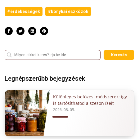
#érdekességek
#konyhai eszközök
Keresés
Legnépszerűbb bejegyzések
Különleges befőzési módszerek: így
is tartósíthatod a szezon ízeit
2026. 08. 05.