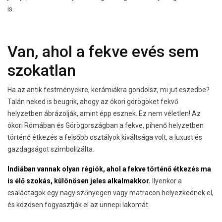
is.
Van, ahol a fekve evés sem
szokatlan
Ha az antik festményekre, kerámiákra gondolsz, mi jut eszedbe?
Talán neked is beugrik, ahogy az ókori görögöket fekvő
helyzetben ábrázolják, amint épp esznek. Ez nem véletlen! Az
ókori Rómában és Görögországban a fekve, pihenő helyzetben
történő étkezés a felsőbb osztályok kiváltsága volt, a luxust és
gazdagságot szimbolizálta.
Indiában vannak olyan régiók, ahol a fekve történő étkezés ma
is élő szokás, különösen jeles alkalmakkor.
Ilyenkor a
családtagok egy nagy szőnyegen vagy matracon helyezkednek el,
és közösen fogyasztják el az ünnepi lakomát.