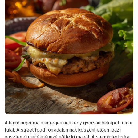
A hamburger ma már régen nem egy gyorsan bekapott utcai
falat. A street food forradalomnak köszönhetően igazi
gasztronómiai élménnyé nőtte ki magát. A smash technika,