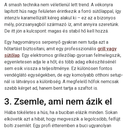
A smash technika nem véletlenül lett trend. A vékonyra
lapított hús nagy felületen érintkezik a forró sütőlappal, így
intenzív karamellizált kéreg alakul ki – ez az a bizonyos
mély, pörzsanyagból származó íz, amit annyira szeretünk.
De itt jön a kulcspont: magas és stabil hő kell hozzá.
Egy hagyományos serpenyő gyakran nem tudja azt a
hőtartást biztosítani, amit egy professzionális
grill vagy
sütőlap
. Egy elektromos grillezőlap gyorsan felmelegszik,
egyenletesen adja le a hőt, és több adag elkészítésénél
sem esik vissza a teljesítménye. Ez különösen fontos
vendéglátó egységekben, de egy komolyabb otthoni setup-
nál is látványos a különbség. A megfelelő hőfok nemcsak
szebb kérget ad, hanem bent tartja a szaftot is.
3. Zsemle, ami nem ázik el
Hiába tökéletes a hús, ha a buciban elázik minden. Sokan
elkövetik azt a hibát, hogy megveszik a legolcsóbb, felfújt
bolti zsemlét. Egy profi étteremben a buci ugyanolyan