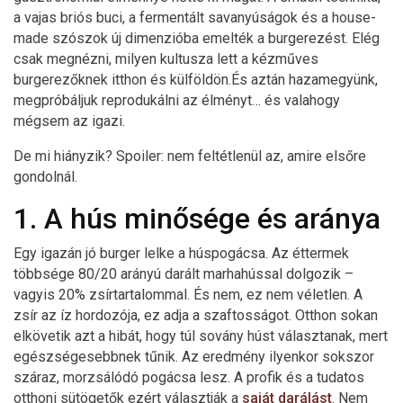
a vajas briós buci, a fermentált savanyúságok és a house-
made szószok új dimenzióba emelték a burgerezést. Elég
csak megnézni, milyen kultusza lett a kézműves
burgerezőknek itthon és külföldön.És aztán hazamegyünk,
megpróbáljuk reprodukálni az élményt… és valahogy
mégsem az igazi.
De mi hiányzik? Spoiler: nem feltétlenül az, amire elsőre
gondolnál.
1. A hús minősége és aránya
Egy igazán jó burger lelke a húspogácsa. Az éttermek
többsége 80/20 arányú darált marhahússal dolgozik –
vagyis 20% zsírtartalommal. És nem, ez nem véletlen. A
zsír az íz hordozója, ez adja a szaftosságot. Otthon sokan
elkövetik azt a hibát, hogy túl sovány húst választanak, mert
egészségesebbnek tűnik. Az eredmény ilyenkor sokszor
száraz, morzsálódó pogácsa lesz. A profik és a tudatos
otthoni sütögetők ezért választják a
saját darálást
. Nem