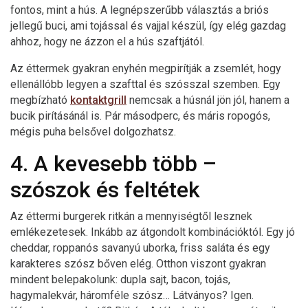
fontos, mint a hús. A legnépszerűbb választás a briós
jellegű buci, ami tojással és vajjal készül, így elég gazdag
ahhoz, hogy ne ázzon el a hús szaftjától.
Az éttermek gyakran enyhén megpirítják a zsemlét, hogy
ellenállóbb legyen a szafttal és szósszal szemben. Egy
megbízható
kontaktgrill
nemcsak a húsnál jön jól, hanem a
bucik pirításánál is. Pár másodperc, és máris ropogós,
mégis puha belsővel dolgozhatsz.
4. A kevesebb több –
szószok és feltétek
Az éttermi burgerek ritkán a mennyiségtől lesznek
emlékezetesek. Inkább az átgondolt kombinációktól. Egy jó
cheddar, roppanós savanyú uborka, friss saláta és egy
karakteres szósz bőven elég. Otthon viszont gyakran
mindent belepakolunk: dupla sajt, bacon, tojás,
hagymalekvár, háromféle szósz… Látványos? Igen.