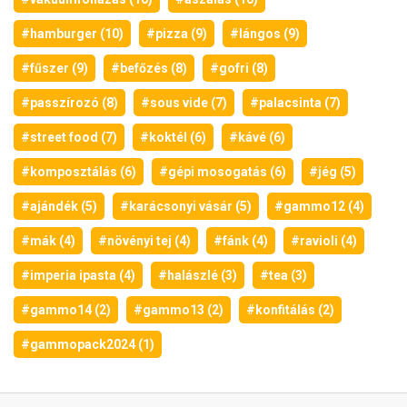
#hamburger (10)
#pizza (9)
#lángos (9)
#fűszer (9)
#befőzés (8)
#gofri (8)
#passzírozó (8)
#sous vide (7)
#palacsinta (7)
#street food (7)
#koktél (6)
#kávé (6)
#komposztálás (6)
#gépi mosogatás (6)
#jég (5)
#ajándék (5)
#karácsonyi vásár (5)
#gammo12 (4)
#mák (4)
#növényi tej (4)
#fánk (4)
#ravioli (4)
#imperia ipasta (4)
#halászlé (3)
#tea (3)
#gammo14 (2)
#gammo13 (2)
#konfitálás (2)
#gammopack2024 (1)