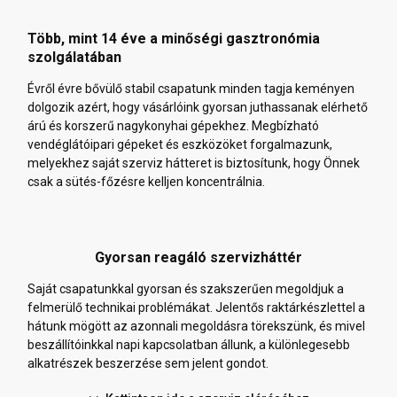
Több, mint 14 éve a minőségi gasztronómia
szolgálatában
Évről évre bővülő stabil csapatunk minden tagja keményen
dolgozik azért, hogy vásárlóink gyorsan juthassanak elérhető
árú és korszerű nagykonyhai gépekhez. Megbízható
vendéglátóipari gépeket és eszközöket forgalmazunk,
melyekhez saját szerviz hátteret is biztosítunk, hogy Önnek
csak a sütés-főzésre kelljen koncentrálnia.
Gyorsan reagáló szervizháttér
Saját csapatunkkal gyorsan és szakszerűen megoldjuk a
felmerülő technikai problémákat. Jelentős raktárkészlettel a
hátunk mögött az azonnali megoldásra törekszünk, és mivel
beszállítóinkkal napi kapcsolatban állunk, a különlegesebb
alkatrészek beszerzése sem jelent gondot.