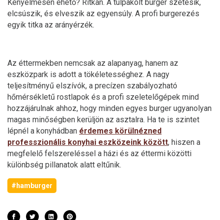
Kényelmesen ehető? Ritkán. A túlpakolt burger szétesik,
elcsúszik, és elveszik az egyensúly. A profi burgerezés
egyik titka az arányérzék.
Az éttermekben nemcsak az alapanyag, hanem az
eszközpark is adott a tökéletességhez. A nagy
teljesítményű elszívók, a precízen szabályozható
hőmérsékletű rostlapok és a profi szeletelőgépek mind
hozzájárulnak ahhoz, hogy minden egyes burger ugyanolyan
magas minőségben kerüljön az asztalra. Ha te is szintet
lépnél a konyhádban
érdemes körülnézned
professzionális konyhai eszközeink között
, hiszen a
megfelelő felszereléssel a házi és az éttermi közötti
különbség pillanatok alatt eltűnik.
#hamburger