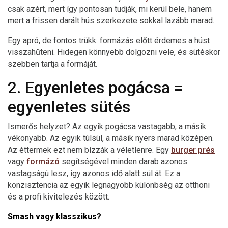
csak azért, mert így pontosan tudják, mi kerül bele, hanem
mert a frissen darált hús szerkezete sokkal lazább marad.
Egy apró, de fontos trükk: formázás előtt érdemes a húst
visszahűteni. Hidegen könnyebb dolgozni vele, és sütéskor
szebben tartja a formáját.
2. Egyenletes pogácsa =
egyenletes sütés
Ismerős helyzet? Az egyik pogácsa vastagabb, a másik
vékonyabb. Az egyik túlsül, a másik nyers marad középen.
Az éttermek ezt nem bízzák a véletlenre. Egy
burger prés
vagy
formázó
segítségével minden darab azonos
vastagságú lesz, így azonos idő alatt sül át. Ez a
konzisztencia az egyik legnagyobb különbség az otthoni
és a profi kivitelezés között.
Smash vagy klasszikus?