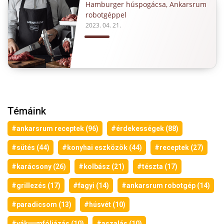
Hamburger húspogácsa, Ankarsrum
robotgéppel
2023. 04. 21.
Témáink
#ankarsrum receptek (96)
#érdekességek (88)
#sütés (44)
#konyhai eszközök (44)
#receptek (27)
#karácsony (26)
#kolbász (21)
#tészta (17)
#grillezés (17)
#fagyi (14)
#ankarsrum robotgép (14)
#paradicsom (13)
#húsvét (10)
#vákuumfóliázás (10)
#aszalás (10)