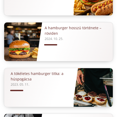
A hamburger hosszú története –
röviden
2024. 10. 25.
A tökéletes hamburger titka: a
húspogácsa
2023. 05. 11.