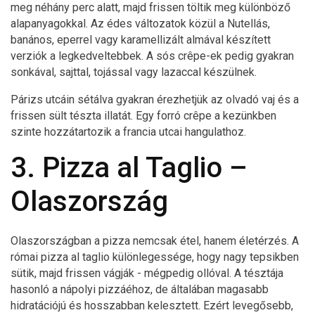
meg néhány perc alatt, majd frissen töltik meg különböző
alapanyagokkal. Az édes változatok közül a Nutellás,
banános, eperrel vagy karamellizált almával készített
verziók a legkedveltebbek. A sós crêpe-ek pedig gyakran
sonkával, sajttal, tojással vagy lazaccal készülnek.
Párizs utcáin sétálva gyakran érezhetjük az olvadó vaj és a
frissen sült tészta illatát. Egy forró crêpe a kezünkben
szinte hozzátartozik a francia utcai hangulathoz.
3. Pizza al Taglio –
Olaszország
Olaszországban a pizza nemcsak étel, hanem életérzés. A
római pizza al taglio különlegessége, hogy nagy tepsikben
sütik, majd frissen vágják - mégpedig ollóval. A tésztája
hasonló a nápolyi pizzáéhoz, de általában magasabb
hidratációjú és hosszabban kelesztett. Ezért levegősebb,