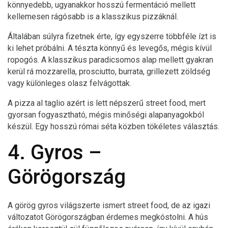
könnyedebb, ugyanakkor hosszú fermentáció mellett
kellemesen rágósabb is a klasszikus pizzáknál.
Általában súlyra fizetnek érte, így egyszerre többféle ízt is
ki lehet próbálni. A tészta könnyű és levegős, mégis kívül
ropogós. A klasszikus paradicsomos alap mellett gyakran
kerül rá mozzarella, prosciutto, burrata, grillezett zöldség
vagy különleges olasz felvágottak.
A pizza al taglio azért is lett népszerű street food, mert
gyorsan fogyasztható, mégis minőségi alapanyagokból
készül. Egy hosszú római séta közben tökéletes választás.
4. Gyros –
Görögország
A görög gyros világszerte ismert street food, de az igazi
változatot Görögországban érdemes megkóstolni. A hús