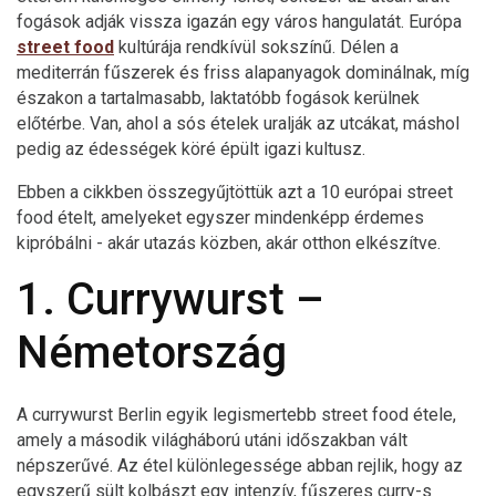
fogások adják vissza igazán egy város hangulatát. Európa
street food
kultúrája rendkívül sokszínű. Délen a
mediterrán fűszerek és friss alapanyagok dominálnak, míg
északon a tartalmasabb, laktatóbb fogások kerülnek
előtérbe. Van, ahol a sós ételek uralják az utcákat, máshol
pedig az édességek köré épült igazi kultusz.
Ebben a cikkben összegyűjtöttük azt a 10 európai street
food ételt, amelyeket egyszer mindenképp érdemes
kipróbálni - akár utazás közben, akár otthon elkészítve.
1. Currywurst –
Németország
A currywurst Berlin egyik legismertebb street food étele,
amely a második világháború utáni időszakban vált
népszerűvé. Az étel különlegessége abban rejlik, hogy az
egyszerű sült kolbászt egy intenzív, fűszeres curry-s