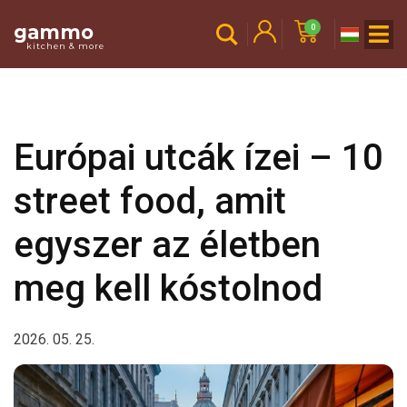
gammo
0
kitchen & more
Európai utcák ízei – 10
street food, amit
egyszer az életben
meg kell kóstolnod
2026. 05. 25.