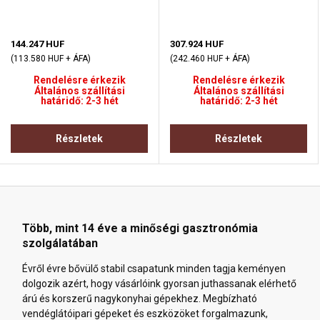
144.247 HUF
307.924 HUF
(113.580 HUF + ÁFA)
(242.460 HUF + ÁFA)
Rendelésre érkezik
Rendelésre érkezik
Általános szállítási
Általános szállítási
határidő: 2-3 hét
határidő: 2-3 hét
Részletek
Részletek
Több, mint 14 éve a minőségi gasztronómia
szolgálatában
Évről évre bővülő stabil csapatunk minden tagja keményen
dolgozik azért, hogy vásárlóink gyorsan juthassanak elérhető
árú és korszerű nagykonyhai gépekhez. Megbízható
vendéglátóipari gépeket és eszközöket forgalmazunk,