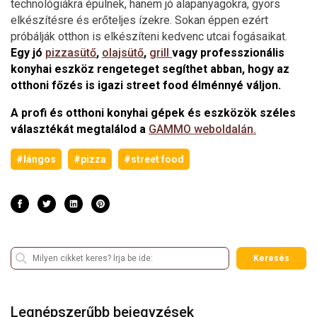
technológiákra épülnek, hanem jó alapanyagokra, gyors
elkészítésre és erőteljes ízekre. Sokan éppen ezért
próbálják otthon is elkészíteni kedvenc utcai fogásaikat.
Egy jó
pizzasütő
,
olajsütő
,
grill
vagy professzionális
konyhai eszköz rengeteget segíthet abban, hogy az
otthoni főzés is igazi street food élménnyé váljon.
A profi és otthoni konyhai gépek és eszközök széles
választékát megtalálod a
GAMMO weboldalán.
#lángos
#pizza
#street food
Keresés
Legnépszerűbb bejegyzések