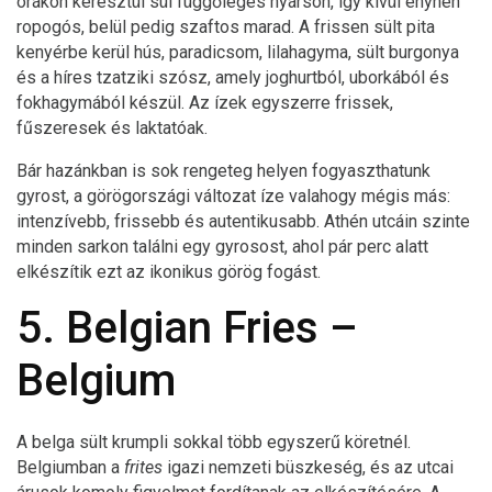
órákon keresztül sül függőleges nyárson, így kívül enyhén
ropogós, belül pedig szaftos marad. A frissen sült pita
kenyérbe kerül hús, paradicsom, lilahagyma, sült burgonya
és a híres tzatziki szósz, amely joghurtból, uborkából és
fokhagymából készül. Az ízek egyszerre frissek,
fűszeresek és laktatóak.
Bár hazánkban is sok rengeteg helyen fogyaszthatunk
gyrost, a görögországi változat íze valahogy mégis más:
intenzívebb, frissebb és autentikusabb. Athén utcáin szinte
minden sarkon találni egy gyrosost, ahol pár perc alatt
elkészítik ezt az ikonikus görög fogást.
5. Belgian Fries –
Belgium
A belga sült krumpli sokkal több egyszerű köretnél.
Belgiumban a
frites
igazi nemzeti büszkeség, és az utcai