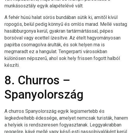
munkásosztály egyik alapételévé vált.
A fehér húsú halat sörös bundában sütik ki, amitől kívül
ropogós, belül pedig könnyű és omlós marad. Mellé vastag
hasábburgonya kerül, gyakran tartármártással, pépes
borsóval vagy ecettel ízesítve. Az ételt hagyományosan
papírba csomagolva árulták, és sok helyen ma is
megmaradt ez a hangulat. Tengerparti városokban
különösen népszerű, ahol sok hely frissen fogott halból
készíti.
8. Churros –
Spanyolország
A churros Spanyolország egyik legismertebb és
legkedveltebb édessége, amelyet nemcsak turisták, hanem
a helyiek is rendszeresen fogyasztanak. Leggyakrabban
reggelire, kávé mellé vagy késő esti nassolnivalóként kerül