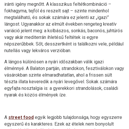
iránti igény megnőtt. A klasszikus feltétkombináció –
fokhagyma, tejföl és reszelt sajt – szinte mindenhol
megtalálható, és sokak számára ez jelenti az „igazi”
lángost. Ugyanakkor az elmúlt években rengeteg kreatív
variáció jelent meg: a kolbászos, sonkás, baconös, juhtúrós
vagy akár mediterrán ihletésű feltétek is egyre
népszerűbbek. Sőt, desszertként is találkozni vele, például
nutellás vagy lekváros verzióban.
A lángos különösen a nyári időszakban válik igazi
élménnyé. A Balaton partján, strandokon, fesztiválokon vagy
vásárokban szinte elmaradhatatlan, ahol a frissen sült
tészta illata keveredik a nyári levegővel. Sokak számára
egyfajta nosztalgia is: a gyerekkori strandolások, családi
nyarak és közös élmények íze.
A
street food
egyik legjobb tulajdonsága, hogy egyszerre
egyszerű és karakteres. Ezek az ételek nem bonyolult