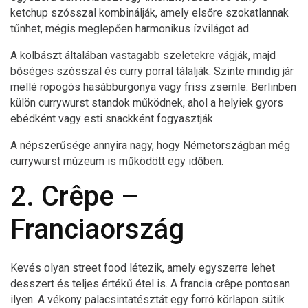
ketchup szósszal kombinálják, amely elsőre szokatlannak
tűnhet, mégis meglepően harmonikus ízvilágot ad.
A kolbászt általában vastagabb szeletekre vágják, majd
bőséges szósszal és curry porral tálalják. Szinte mindig jár
mellé ropogós hasábburgonya vagy friss zsemle. Berlinben
külön currywurst standok működnek, ahol a helyiek gyors
ebédként vagy esti snackként fogyasztják.
A népszerűsége annyira nagy, hogy Németországban még
currywurst múzeum is működött egy időben.
2. Crêpe –
Franciaország
Kevés olyan street food létezik, amely egyszerre lehet
desszert és teljes értékű étel is. A francia crêpe pontosan
ilyen. A vékony palacsintatésztát egy forró körlapon sütik