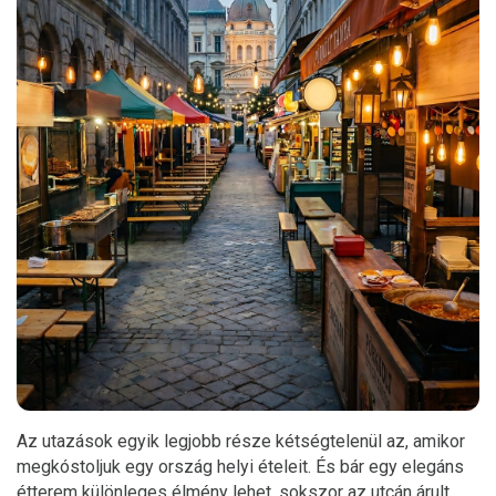
Az utazások egyik legjobb része kétségtelenül az, amikor
megkóstoljuk egy ország helyi ételeit. És bár egy elegáns
étterem különleges élmény lehet, sokszor az utcán árult