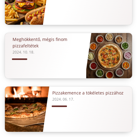
Meghökkentő, mégis finom
pizzafeltétek
2024. 10. 18.
Pizzakemence a tökéletes pizzához
2024. 06. 17.