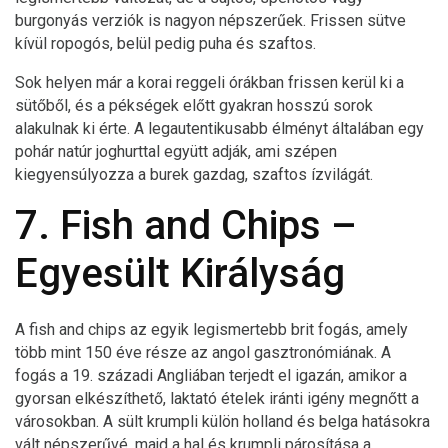
burgonyás verziók is nagyon népszerűek. Frissen sütve
kívül ropogós, belül pedig puha és szaftos.
Sok helyen már a korai reggeli órákban frissen kerül ki a
sütőből, és a pékségek előtt gyakran hosszú sorok
alakulnak ki érte. A legautentikusabb élményt általában egy
pohár natúr joghurttal együtt adják, ami szépen
kiegyensúlyozza a burek gazdag, szaftos ízvilágát.
7. Fish and Chips –
Egyesült Királyság
A fish and chips az egyik legismertebb brit fogás, amely
több mint 150 éve része az angol gasztronómiának. A
fogás a 19. századi Angliában terjedt el igazán, amikor a
gyorsan elkészíthető, laktató ételek iránti igény megnőtt a
városokban. A sült krumpli külön holland és belga hatásokra
vált népszerűvé, majd a hal és krumpli párosítása a