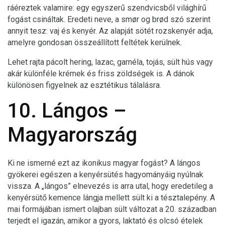
ráéreztek valamire: egy egyszerű szendvicsből világhírű
fogást csináltak. Eredeti neve, a smør og brød szó szerint
annyit tesz: vaj és kenyér. Az alapját sötét rozskenyér adja,
amelyre gondosan összeállított feltétek kerülnek.
Lehet rajta pácolt hering, lazac, garnéla, tojás, sült hús vagy
akár különféle krémek és friss zöldségek is. A dánok
különösen figyelnek az esztétikus tálalásra.
10. Lángos –
Magyarország
Ki ne ismerné ezt az ikonikus magyar fogást? A lángos
gyökerei egészen a kenyérsütés hagyományáig nyúlnak
vissza. A „lángos” elnevezés is arra utal, hogy eredetileg a
kenyérsütő kemence lángja mellett sült ki a tésztalepény. A
mai formájában ismert olajban sült változat a 20. században
terjedt el igazán, amikor a gyors, laktató és olcsó ételek