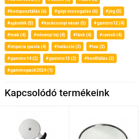
#komposztálás (6)
#gépi mosogatás (6)
#jég (5)
#ajándék (5)
#karácsonyi vásár (5)
#gammo12 (4)
#mák (4)
#növényi tej (4)
#fánk (4)
#ravioli (4)
#imperia ipasta (4)
#halászlé (3)
#tea (3)
#gammo14 (2)
#gammo13 (2)
#konfitálás (2)
#gammopack2024 (1)
Kapcsolódó termékeink