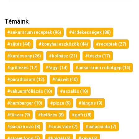
Témáink
#ankarsrum receptek (96)
#érdekességek (88)
#sütés (44)
#konyhai eszközök (44)
#receptek (27)
#karácsony (26)
#kolbász (21)
#tészta (17)
#grillezés (17)
#fagyi (14)
#ankarsrum robotgép (14)
#paradicsom (13)
#húsvét (10)
#vákuumfóliázás (10)
#aszalás (10)
#hamburger (10)
#pizza (9)
#lángos (9)
#fűszer (9)
#befőzés (8)
#gofri (8)
#passzírozó (8)
#sous vide (7)
#palacsinta (7)
#street food (7)
#koktél (6)
#kávé (6)