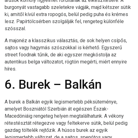
árusok komoly figyelmet fordítanak az elkészítésére. A
burgonyát vastagabb szeletekre vágják, majd kétszer sütik
ki, amitől kívül extra ropogós, belül pedig puha és krémes
lesz. Papírtölcsérben szolgálják fel, rengeteg különféle
szósszal.
A majonéz a klasszikus választás, de sok helyen csípős,
sajtos vagy hagymás szószokkal is kérhető. Egyszerű
street foodnak tűnik, de aki egyszer megkóstolja az
autentikus belga változatot, rögtön megérti, miért ennyire
híres.
6. Burek – Balkán
A burek a Balkán egyik legismertebb péksüteménye,
amelyet Boszniától Szerbián át egészen Észak-
Macedóniáig rengeteg helyen megtalálhatunk. A vékony
rétestésztát rétegezve vagy feltekerve sütik, belül pedig
gazdag töltelék rejtőzik. A húsos burek az egyik
legismertebb változat, de a sajtos, spenótos vagy