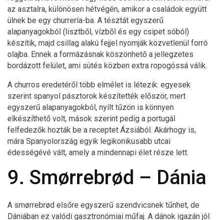
az asztalra, különösen hétvégén, amikor a családok együtt
ülnek be egy churrería-ba. A tésztát egyszerű
alapanyagokból (lisztből, vízből és egy csipet sóból)
készítik, majd csillag alakú fejjel nyomják közvetlenül forró
olajba. Ennek a formázásnak köszönhető a jellegzetes
bordázott felület, ami sütés közben extra ropogóssá válik.
A churros eredetéről több elmélet is létezik: egyesek
szerint spanyol pásztorok készítették először, mert
egyszerű alapanyagokból, nyílt tűzön is könnyen
elkészíthető volt, mások szerint pedig a portugál
felfedezők hozták be a receptet Ázsiából. Akárhogy is,
mára Spanyolország egyik legikonikusabb utcai
édességévé vált, amely a mindennapi élet része lett.
9. Smørrebrød – Dánia
A smørrebrød elsőre egyszerű szendvicsnek tűnhet, de
Dániában ez valódi gasztronómiai műfaj. A dánok igazán jól