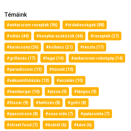
Témáink
#ankarsrum receptek (96)
#érdekességek (88)
#sütés (44)
#konyhai eszközök (44)
#receptek (27)
#karácsony (26)
#kolbász (21)
#tészta (17)
#grillezés (17)
#fagyi (14)
#ankarsrum robotgép (14)
#paradicsom (13)
#húsvét (10)
#vákuumfóliázás (10)
#aszalás (10)
#hamburger (10)
#pizza (9)
#lángos (9)
#fűszer (9)
#befőzés (8)
#gofri (8)
#passzírozó (8)
#sous vide (7)
#palacsinta (7)
#street food (7)
#koktél (6)
#kávé (6)