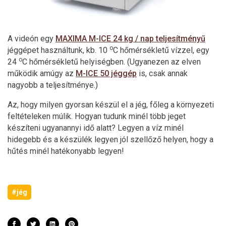
A videón egy
MAXIMA M-ICE 24 kg / nap teljesítményű
o
jéggépet használtunk, kb. 10
C hőmérsékletű vízzel, egy
o
24
C hőmérsékletű helyiségben. (Ugyanezen az elven
működik amúgy az
M-ICE 50 jéggép
is, csak annak
nagyobb a teljesítménye.)
Az, hogy milyen gyorsan készül el a jég, főleg a környezeti
feltételeken múlik. Hogyan tudunk minél több jeget
készíteni ugyanannyi idő alatt? Legyen a víz minél
hidegebb és a készülék legyen jól szellőző helyen, hogy a
hűtés minél hatékonyabb legyen!
#jég