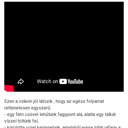
Ezen a videón jól látszik , hogy az egész folyamat
rettenetesen egyszerű:
- egy fém csövet lehűtünk fagypont alá, alatta egy tálkát
vízzel töltünk fel,
- körülötte vizet keringetünk, amelyből egyre több ráfagy a