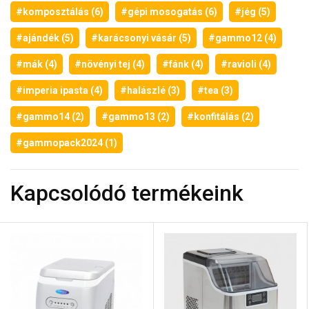
#komposztálás (6)
#gépi mosogatás (6)
#jég (5)
#ajándék (5)
#karácsonyi vásár (5)
#gammo12 (4)
#mák (4)
#növényi tej (4)
#fánk (4)
#ravioli (4)
#imperia ipasta (4)
#halászlé (3)
#tea (3)
#gammo14 (2)
#gammo13 (2)
#konfitálás (2)
#gammopack2024 (1)
Kapcsolódó termékeink