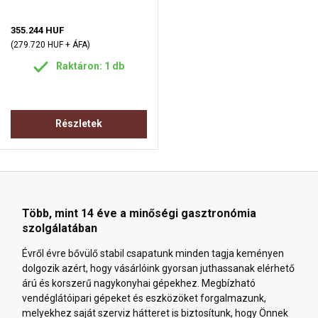
355.244 HUF
(279.720 HUF + ÁFA)
Raktáron: 1 db
Részletek
Több, mint 14 éve a minőségi gasztronómia
szolgálatában
Évről évre bővülő stabil csapatunk minden tagja keményen
dolgozik azért, hogy vásárlóink gyorsan juthassanak elérhető
árú és korszerű nagykonyhai gépekhez. Megbízható
vendéglátóipari gépeket és eszközöket forgalmazunk,
melyekhez saját szerviz hátteret is biztosítunk, hogy Önnek