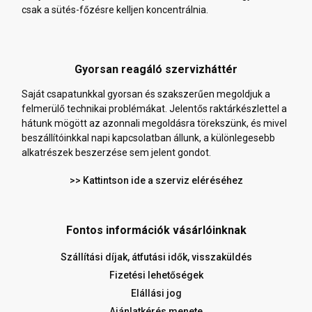
csak a sütés-főzésre kelljen koncentrálnia.
Gyorsan reagáló szervizháttér
Saját csapatunkkal gyorsan és szakszerűen megoldjuk a
felmerülő technikai problémákat. Jelentős raktárkészlettel a
hátunk mögött az azonnali megoldásra törekszünk, és mivel
beszállítóinkkal napi kapcsolatban állunk, a különlegesebb
alkatrészek beszerzése sem jelent gondot.
>> Kattintson ide a szerviz eléréséhez
Fontos információk vásárlóinknak
Szállítási díjak, átfutási idők, visszaküldés
Fizetési lehetőségek
Elállási jog
Ajánlatkérés menete