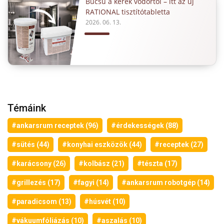
Búcsú a kerek vödörtől – itt az új
RATIONAL tisztítótabletta
2026. 06. 13.
Témáink
#ankarsrum receptek (96)
#érdekességek (88)
#sütés (44)
#konyhai eszközök (44)
#receptek (27)
#karácsony (26)
#kolbász (21)
#tészta (17)
#grillezés (17)
#fagyi (14)
#ankarsrum robotgép (14)
#paradicsom (13)
#húsvét (10)
#vákuumfóliázás (10)
#aszalás (10)