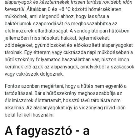
alapanyagok és késztermékek frissen tartása rövidebb időn
keresztül
. Általában 0 és +8 °C közötti hőmérsékleten
működnek, ami elegendő ahhoz, hogy lassítsa a
baktériumok szaporodását és meghosszabbítsa az
élelmiszerek eltarthatóságát. A vendéglátóipari hűtőkben
jellemzően friss húsokat, halakat, tejtermékeket,
zöldségeket, gyümölcsöket és előkészített alapanyagokat
tárolnak. Egy étterem vagy cukrászda napi működésében a
hűtőszekrény folyamatos használatban van, hiszen innen
kerülnek elő azok az alapanyagok, amelyekből a szakácsok
vagy cukrászok dolgoznak.
Fontos azonban megérteni, hogy a hűtés nem egyenlő a
tartósítással. Bár a hűtőszekrény meghosszabbítja az
élelmiszerek élettartamát, hosszú távú tárolásra nem
alkalmas. Az alapanyagokat így is viszonylag rövid időn
belül fel kell használni.
A fagyasztó - a