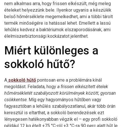
nem alkalmas arra, hogy frissen elkészült, még meleg
ételeket helyezzünk bele. Ilyenkor ugyanis a készülék
belső hőmérséklete megemelkedhet, ami a többi tárolt
termék minőségére is hatással lehet. Emellett a lassú
lehűlés kedvez a baktériumok elszaporodásának, ami
élelmiszerbiztonsági kockázatot jelenthet.
Miért különleges a
sokkoló hűtő?
A
sokkoló hűtő
pontosan erre a problémára kínál
megoldást. Feladata, hogy
a frissen elkészített ételek
hőmérsékletét szabályozott körülmények között, gyorsan
csökkentse
. Míg egy hagyományos hűtőben vagy
fagyasztóban a lehűlés szabályozatlanul, akár több órán
keresztül is eltarthat, a sokkoló berendezések ezt
lényegesen hatékonyabban végzik el – egy profi sokkoló
például 12 kg ételt +75 °C-ról +3 °C-ra 90 perc alatt hűt le.