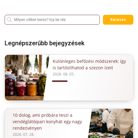
Keresés
Legnépszerűbb bejegyzések
Különleges befőzési módszerek: így
is tartósíthatod a szezon ízeit
2026. 08. 05.
10 dolog, ami próbára teszi a
vendéglátóipari konyhát egy nagy
rendezvényen
2026. 07. 28.