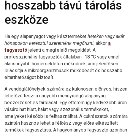
hosszabb távú tárolás
eszköze
Ha egy alapanyagot vagy készterméket
heteken vagy akár
hónapokon keresztül szeretnénk megőrizni
, akkor
a
fagyasztó
jelenti a megfelelő megoldást. A
professzionális fagyasztók általában -18 °C vagy ennél
alacsonyabb hőmérsékleten működnek, ami jelentősen
lelassítja a mikroorganizmusok működését és hosszabb
eltarthatóságot biztosít.
A vendéglátóhelyek számára ez különösen előnyös, hiszen
lehetővé teszi a nagyobb mennyiségű alapanyag
beszerzését és tárolását. Egy étterem így kedvezőbb áron
vásárolhat húst, halat vagy szezonális termékeket,
amelyeket később is felhasználhat. A cukrászatok számára
szintén hasznos lehet a félkész vagy előre elkészített
termékek fagyasztása. A hagyományos fagyasztó azonban