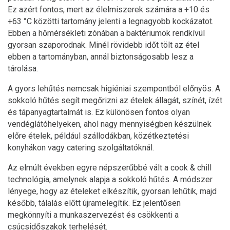
Ez azért fontos, mert az élelmiszerek számára a +10 és
+63 °C közötti tartomány jelenti a legnagyobb kockázatot.
Ebben a hőmérsékleti zónában a baktériumok rendkívül
gyorsan szaporodnak. Minél rövidebb időt tölt az étel
ebben a tartományban, annál biztonságosabb lesz a
tárolása.
A gyors lehűtés nemcsak higiéniai szempontból előnyös. A
sokkoló hűtés segít megőrizni az ételek állagát, színét, ízét
és tápanyagtartalmát is. Ez különösen fontos olyan
vendéglátóhelyeken, ahol nagy mennyiségben készülnek
előre ételek, például szállodákban, közétkeztetési
konyhákon vagy catering szolgáltatóknál.
Az elmúlt években egyre népszerűbbé vált a cook & chill
technológia, amelynek alapja a sokkoló hűtés. A módszer
lényege, hogy az ételeket elkészítik, gyorsan lehűtik, majd
később, tálalás előtt újramelegítik. Ez jelentősen
megkönnyíti a munkaszervezést és csökkenti a
csúcsidőszakok terhelését.