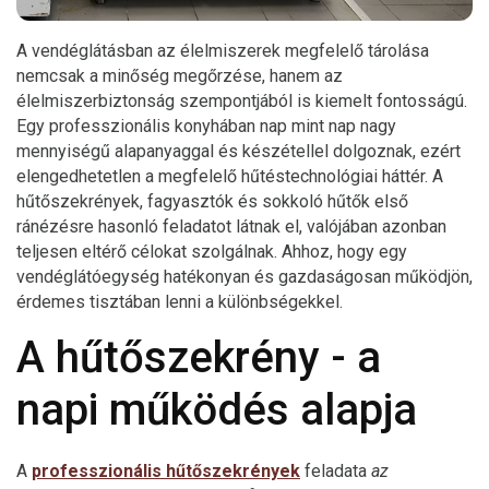
A vendéglátásban az élelmiszerek megfelelő tárolása
nemcsak a minőség megőrzése, hanem az
élelmiszerbiztonság szempontjából is kiemelt fontosságú.
Egy professzionális konyhában nap mint nap nagy
mennyiségű alapanyaggal és készétellel dolgoznak, ezért
elengedhetetlen a megfelelő hűtéstechnológiai háttér. A
hűtőszekrények, fagyasztók és sokkoló hűtők első
ránézésre hasonló feladatot látnak el, valójában azonban
teljesen eltérő célokat szolgálnak. Ahhoz, hogy egy
vendéglátóegység hatékonyan és gazdaságosan működjön,
érdemes tisztában lenni a különbségekkel.
A hűtőszekrény - a
napi működés alapja
A
professzionális hűtőszekrények
feladata
az