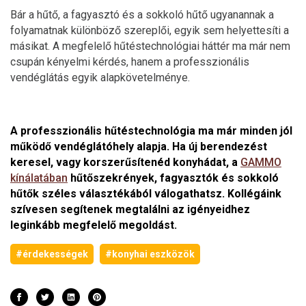
Bár a hűtő, a fagyasztó és a sokkoló hűtő ugyanannak a
folyamatnak különböző szereplői, egyik sem helyettesíti a
másikat. A megfelelő hűtéstechnológiai háttér ma már nem
csupán kényelmi kérdés, hanem a professzionális
vendéglátás egyik alapkövetelménye.
A professzionális hűtéstechnológia ma már minden jól
működő vendéglátóhely alapja. Ha új berendezést
keresel, vagy korszerűsítenéd konyhádat, a
GAMMO
kínálatában
hűtőszekrények, fagyasztók és sokkoló
hűtők széles választékából válogathatsz. Kollégáink
szívesen segítenek megtalálni az igényeidhez
leginkább megfelelő megoldást.
#érdekességek
#konyhai eszközök