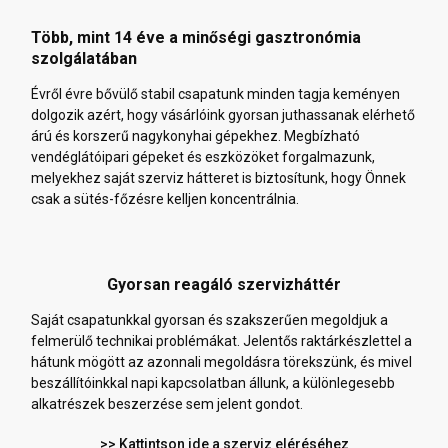
Több, mint 14 éve a minőségi gasztronómia
szolgálatában
Évről évre bővülő stabil csapatunk minden tagja keményen
dolgozik azért, hogy vásárlóink gyorsan juthassanak elérhető
árú és korszerű nagykonyhai gépekhez. Megbízható
vendéglátóipari gépeket és eszközöket forgalmazunk,
melyekhez saját szerviz hátteret is biztosítunk, hogy Önnek
csak a sütés-főzésre kelljen koncentrálnia.
Gyorsan reagáló szervizháttér
Saját csapatunkkal gyorsan és szakszerűen megoldjuk a
felmerülő technikai problémákat. Jelentős raktárkészlettel a
hátunk mögött az azonnali megoldásra törekszünk, és mivel
beszállítóinkkal napi kapcsolatban állunk, a különlegesebb
alkatrészek beszerzése sem jelent gondot.
>> Kattintson ide a szerviz eléréséhez