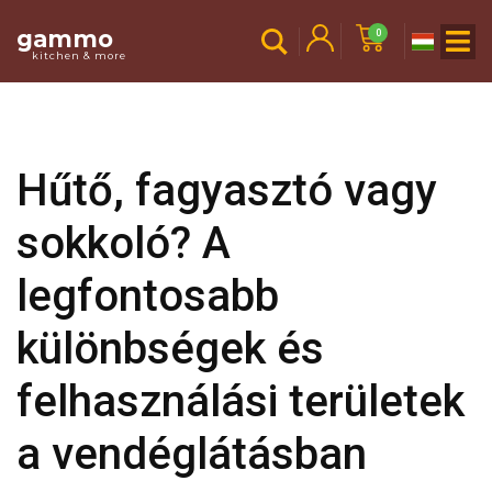
gammo
0
kitchen & more
Hűtő, fagyasztó vagy
sokkoló? A
legfontosabb
különbségek és
felhasználási területek
a vendéglátásban