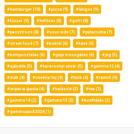
#hamburger (10)
#pizza (9)
#lángos (9)
#fűszer (9)
#befőzés (8)
#gofri (8)
#passzírozó (8)
#sous vide (7)
#palacsinta (7)
#street food (7)
#koktél (6)
#kávé (6)
#komposztálás (6)
#gépi mosogatás (6)
#jég (5)
#ajándék (5)
#karácsonyi vásár (5)
#gammo12 (4)
#mák (4)
#növényi tej (4)
#fánk (4)
#ravioli (4)
#imperia ipasta (4)
#halászlé (3)
#tea (3)
#gammo14 (2)
#gammo13 (2)
#konfitálás (2)
#gammopack2024 (1)