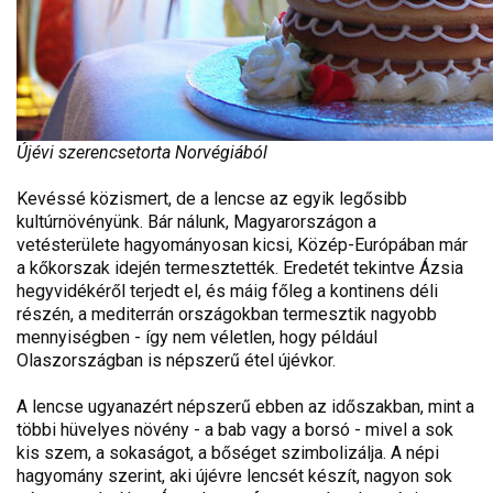
Újévi szerencsetorta Norvégiából
Kevéssé közismert, de a lencse az egyik legősibb
kultúrnövényünk. Bár nálunk, Magyarországon a
vetésterülete hagyományosan kicsi, Közép-Európában már
a kőkorszak idején termesztették. Eredetét tekintve Ázsia
hegyvidékéről terjedt el, és máig főleg a kontinens déli
részén, a mediterrán országokban termesztik nagyobb
mennyiségben - így nem véletlen, hogy például
Olaszországban is népszerű étel újévkor.
A lencse ugyanazért népszerű ebben az időszakban, mint a
többi hüvelyes növény - a bab vagy a borsó - mivel a sok
kis szem, a sokaságot, a bőséget szimbolizálja. A népi
hagyomány szerint, aki újévre lencsét készít, nagyon sok