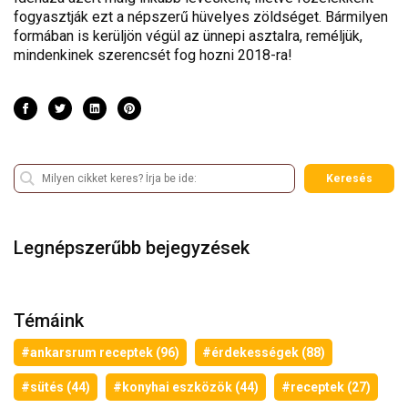
fogyasztják ezt a népszerű hüvelyes zöldséget. Bármilyen
formában is kerüljön végül az ünnepi asztalra, reméljük,
mindenkinek szerencsét fog hozni 2018-ra!
Keresés
Legnépszerűbb bejegyzések
Témáink
#ankarsrum receptek (96)
#érdekességek (88)
#sütés (44)
#konyhai eszközök (44)
#receptek (27)