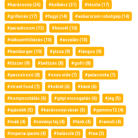
#karácsony (26)
#kolbász (21)
#tészta (17)
#grillezés (17)
#fagyi (14)
#ankarsrum robotgép (14)
#paradicsom (13)
#húsvét (10)
#vákuumfóliázás (10)
#aszalás (10)
#hamburger (10)
#pizza (9)
#lángos (9)
#fűszer (9)
#befőzés (8)
#gofri (8)
#passzírozó (8)
#sous vide (7)
#palacsinta (7)
#street food (7)
#koktél (6)
#kávé (6)
#komposztálás (6)
#gépi mosogatás (6)
#jég (5)
#ajándék (5)
#karácsonyi vásár (5)
#gammo12 (4)
#mák (4)
#növényi tej (4)
#fánk (4)
#ravioli (4)
#imperia ipasta (4)
#halászlé (3)
#tea (3)