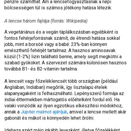
pénzre számíthat. Ám a lencsefogyasztásnak a népi
bölcsességen túl is számos jótékony hatása létezik.
A lencse három fajtája (forrás: Wikipedia)
A vegetáriánus és a vegán táplálkozásban egyébként is
fontos fehérjeforrásnak számít, de étrendi hatása sokkal
jobb, mint a borsóé vagy a babé: 23%-ban könnyen
emészthető fehérjét tartalmaz. A hasznos aminosavak
közül (1-2%) lizin található benne, amely segít megkötni a
szabad gyököket. A szervezet számára különösen hasznos
továbbá B1- és B2-vitamin-tartalma.
A lencsét vagy főzeléklencsét több országban (például
Angliában, Indiában) megőrlik, így lisztalapú ételek
alapanyagaként is felhasználható. Lepényszerű formája az
indiai éttermekben mártogatós előételként fordul elő. Ha
valaki vonzódik az ilyen egzotikus elkészítési módokhoz,
annak a
Jupiter malmot ajánljuk
, amivel a lencse mellett akár
gabonát és mákot is könnyedén lehet őrölni.
Idehaza azért máig inkább levesként, illetve főzelékként