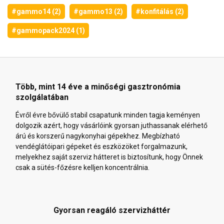
#gammo14 (2)
#gammo13 (2)
#konfitálás (2)
#gammopack2024 (1)
Több, mint 14 éve a minőségi gasztronómia
szolgálatában
Évről évre bővülő stabil csapatunk minden tagja keményen
dolgozik azért, hogy vásárlóink gyorsan juthassanak elérhető
árú és korszerű nagykonyhai gépekhez. Megbízható
vendéglátóipari gépeket és eszközöket forgalmazunk,
melyekhez saját szerviz hátteret is biztosítunk, hogy Önnek
csak a sütés-főzésre kelljen koncentrálnia.
Gyorsan reagáló szervizháttér