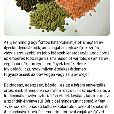
Az újév mindig egy fontos határvonalat jelöl: a naptári év
ilyenkor lenullázódik, ami magában rejti az újrakezdés,
vagyis egy szebb és jobb időszak lehetőségét. Legalábbis
az emberek többsége valami hasonlót vár tőle, ezért az év
végi babonákat is ilyen remények hívták életre.
Így például azt, hogy milyen ételeket érdemes
fogyasztanunk az óév végén vagy az újév elején.
Boldogság, egészség, bőség - ez az a három univerzális
érték, amiből mindenki szeretne részesülni az újévben, és a
tradicionális szilveszteri/újévi ételek kiválasztásakor is ez
a szándék érvényesül. Bár a cél mindenütt hasonló, a fenti
javakhoz a különböző kultúrák különféle ételeket társítanak.
A skandinávok például emeletes tortával várják az újévet