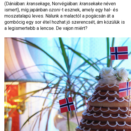
(Dániában:
kransekage
, Norvégiában:
kransekake
néven
ismert), míg japánban
ozoni
-t esznek, amely egy hal- és
moszatalapú leves. Nálunk a malactól a pogácsán át a
gombócig egy sor étel hozhat jó szerencsét, ám közülük is
a legismertebb a lencse. De vajon miért?