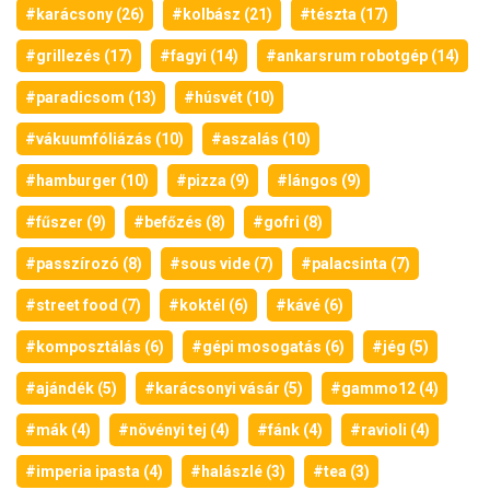
#karácsony (26)
#kolbász (21)
#tészta (17)
#grillezés (17)
#fagyi (14)
#ankarsrum robotgép (14)
#paradicsom (13)
#húsvét (10)
#vákuumfóliázás (10)
#aszalás (10)
#hamburger (10)
#pizza (9)
#lángos (9)
#fűszer (9)
#befőzés (8)
#gofri (8)
#passzírozó (8)
#sous vide (7)
#palacsinta (7)
#street food (7)
#koktél (6)
#kávé (6)
#komposztálás (6)
#gépi mosogatás (6)
#jég (5)
#ajándék (5)
#karácsonyi vásár (5)
#gammo12 (4)
#mák (4)
#növényi tej (4)
#fánk (4)
#ravioli (4)
#imperia ipasta (4)
#halászlé (3)
#tea (3)