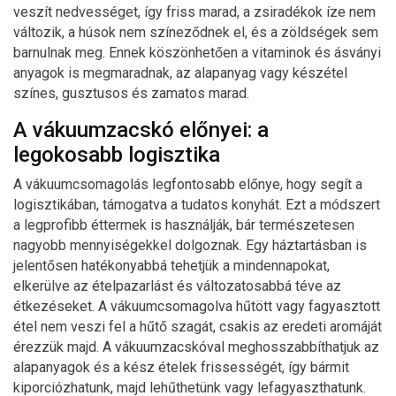
veszít nedvességet, így friss marad, a zsiradékok íze nem
változik, a húsok nem színeződnek el, és a zöldségek sem
barnulnak meg. Ennek köszönhetően a vitaminok és ásványi
anyagok is megmaradnak, az alapanyag vagy készétel
színes, gusztusos és zamatos marad.
A vákuumzacskó előnyei: a
legokosabb logisztika
A vákuumcsomagolás legfontosabb előnye, hogy segít a
logisztikában, támogatva a tudatos konyhát. Ezt a módszert
a legprofibb éttermek is használják, bár természetesen
nagyobb mennyiségekkel dolgoznak. Egy háztartásban is
jelentősen hatékonyabbá tehetjük a mindennapokat,
elkerülve az ételpazarlást és változatosabbá téve az
étkezéseket. A vákuumcsomagolva hűtött vagy fagyasztott
étel nem veszi fel a hűtő szagát, csakis az eredeti aromáját
érezzük majd. A vákuumzacskóval meghosszabbíthatjuk az
alapanyagok és a kész ételek frissességét, így bármit
kiporciózhatunk, majd lehűthetünk vagy lefagyaszthatunk.