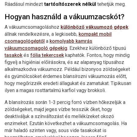
Ráadásul mindezt
tartósítószerek nélkül
tehetjük meg.
Hogyan használd a vákuumzacskót?
A vákuumcsomagoláshoz
különböző vákuumozó gépek
állnak rendelkezésre, a legkisebb,
kompakt mobil
csomagológéptől
a
komolyabb kamrás
vákuumcsomagoló gépekig
. Ezekhez különböző típusú
tasakok
és
fólia tekercsek
kaphatók. Fontos, hogy mindig
figyelj a higiéniai előírásokra, és az alapanyag típusához
alkalmazkodva vákuumozz. Például bizonyos zöldségeket
és gyümölcsöket érdemes blansírozni vákuumozás előtt,
hogy megőrizzék eredeti állagukat és zamatukat. Tipikusan
ilyen a magas rosttartalmú karfiol vagy brokkoli.
A blansírozás során 1-3 percig forró vízben hőkezeljük a
zöldségeket, majd jeges vízbe tesszük őket, hogy
deaktiváljuk a színváltozást és mellékízeket okozó
enzimeket. Ezután következhet a vákuumcsomagolás. Ha
már haladó szinten vagy, sous vide tasakokat is