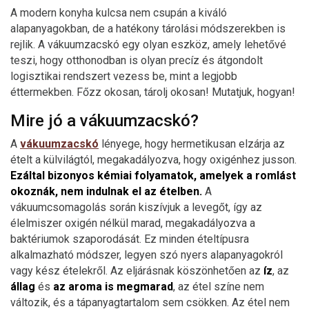
A modern konyha kulcsa nem csupán a kiváló
alapanyagokban, de a hatékony tárolási módszerekben is
rejlik. A vákuumzacskó egy olyan eszköz, amely lehetővé
teszi, hogy otthonodban is olyan precíz és átgondolt
logisztikai rendszert vezess be, mint a legjobb
éttermekben. Főzz okosan, tárolj okosan! Mutatjuk, hogyan!
Mire jó a vákuumzacskó?
A
vákuumzacskó
lényege, hogy hermetikusan elzárja az
ételt a külvilágtól, megakadályozva, hogy oxigénhez jusson.
Ezáltal bizonyos kémiai folyamatok, amelyek a romlást
okoznák, nem indulnak el az ételben.
A
vákuumcsomagolás során kiszívjuk a levegőt, így az
élelmiszer oxigén nélkül marad, megakadályozva a
baktériumok szaporodását. Ez minden ételtípusra
alkalmazható módszer, legyen szó nyers alapanyagokról
vagy kész ételekről. Az eljárásnak köszönhetően az
íz
, az
állag
és
az aroma is megmarad
, az étel színe nem
változik, és a tápanyagtartalom sem csökken. Az étel nem