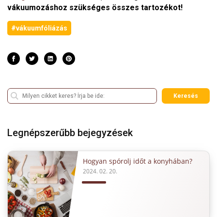
vákuumozáshoz szükséges összes tartozékot!
#vákuumfóliázás
Keresés
Legnépszerűbb bejegyzések
Hogyan spórolj időt a konyhában?
2024. 02. 20.