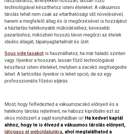
használhatsz, amelyekkel hosszan, lassan főző
technológiával készíthetsz isteni ételeket. A vákuumos
tárolás tehát nem csak az eltarthatósági idő növelésével,
hanem a megfelelő állag és íz megőrzésével is hozzájárul
a háztartás hatékonyabb működéséhez, kevesebb
pazarláshoz, miközben hosszú távon megőrzi az ételek
ideális állagát, tápanyagtartalmát és ízét.
Sous vide tasakot
is használhatsz, ha már haladó szinten
vagy. Ilyenkor a hosszan, lassan főző technológiával
készítesz isteni ételeket, melyben a zacskó segítségedre
lehet. A tartósítás ilyenkor is lehet opció, de ez egy
professzionális főzési eljárás.
Most, hogy felfedezted a vákuumzacskó előnyeit és a
hatékony tárolás rejtelmeit, ne habozz kipróbálni ezt az
okos módszert a saját konyhádban is!
Ha kedvet kaptál
ahhoz, hogy te is élvezd a vákuumos tárolás előnyeit,
látogass el weboldalunkra
, ahol megtalálhatod a