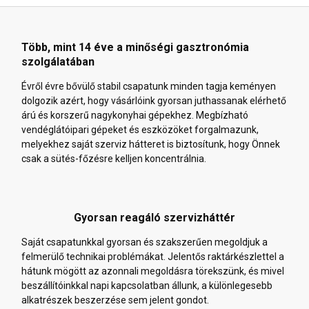
Több, mint 14 éve a minőségi gasztronómia
szolgálatában
Évről évre bővülő stabil csapatunk minden tagja keményen
dolgozik azért, hogy vásárlóink gyorsan juthassanak elérhető
árú és korszerű nagykonyhai gépekhez. Megbízható
vendéglátóipari gépeket és eszközöket forgalmazunk,
melyekhez saját szerviz hátteret is biztosítunk, hogy Önnek
csak a sütés-főzésre kelljen koncentrálnia.
Gyorsan reagáló szervizháttér
Saját csapatunkkal gyorsan és szakszerűen megoldjuk a
felmerülő technikai problémákat. Jelentős raktárkészlettel a
hátunk mögött az azonnali megoldásra törekszünk, és mivel
beszállítóinkkal napi kapcsolatban állunk, a különlegesebb
alkatrészek beszerzése sem jelent gondot.