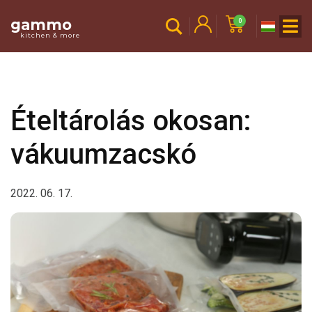
gammo
0
kitchen & more
Ételtárolás okosan:
vákuumzacskó
2022. 06. 17.