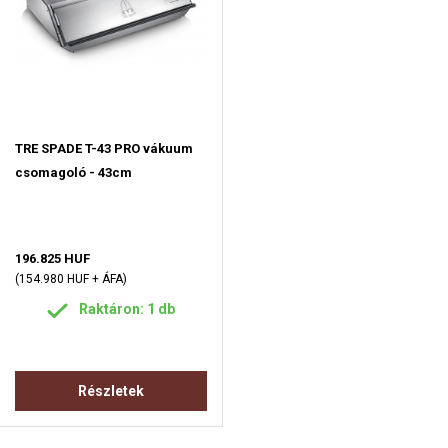
TRE SPADE T-43 PRO vákuum
csomagoló - 43cm
196.825 HUF
(154.980 HUF + ÁFA)
Raktáron: 1 db
Részletek