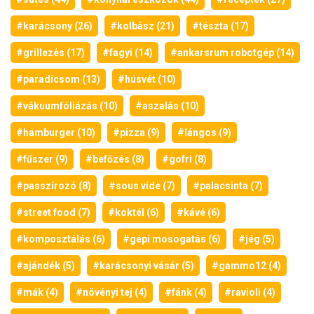
#karácsony (26)
#kolbász (21)
#tészta (17)
#grillezés (17)
#fagyi (14)
#ankarsrum robotgép (14)
#paradicsom (13)
#húsvét (10)
#vákuumfóliázás (10)
#aszalás (10)
#hamburger (10)
#pizza (9)
#lángos (9)
#fűszer (9)
#befőzés (8)
#gofri (8)
#passzírozó (8)
#sous vide (7)
#palacsinta (7)
#street food (7)
#koktél (6)
#kávé (6)
#komposztálás (6)
#gépi mosogatás (6)
#jég (5)
#ajándék (5)
#karácsonyi vásár (5)
#gammo12 (4)
#mák (4)
#növényi tej (4)
#fánk (4)
#ravioli (4)