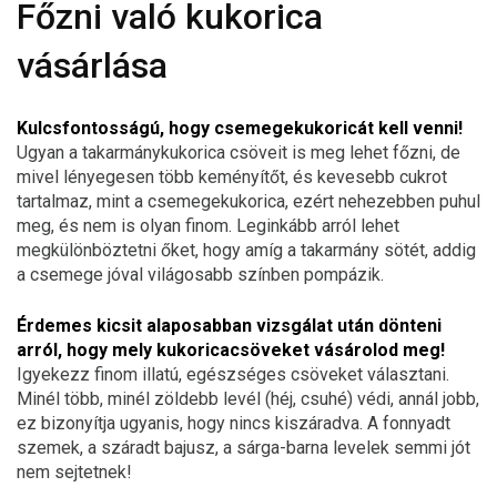
Főzni való kukorica
vásárlása
Kulcsfontosságú, hogy csemegekukoricát kell venni!
Ugyan a takarmánykukorica csöveit is meg lehet főzni, de
mivel lényegesen több keményítőt, és kevesebb cukrot
tartalmaz, mint a csemegekukorica, ezért nehezebben puhul
meg, és nem is olyan finom. Leginkább arról lehet
megkülönböztetni őket, hogy amíg a takarmány sötét, addig
a csemege jóval világosabb színben pompázik.
Érdemes kicsit alaposabban vizsgálat után dönteni
arról, hogy mely kukoricacsöveket vásárolod meg!
Igyekezz finom illatú, egészséges csöveket választani.
Minél több, minél zöldebb levél (héj, csuhé) védi, annál jobb,
ez bizonyítja ugyanis, hogy nincs kiszáradva. A fonnyadt
szemek, a száradt bajusz, a sárga-barna levelek semmi jót
nem sejtetnek!