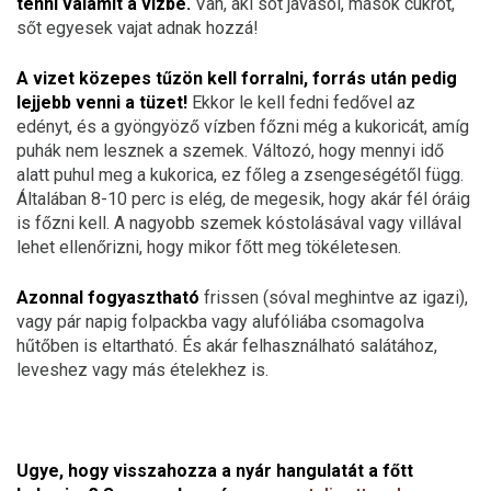
tenni valamit a vízbe.
Van, aki sót javasol, mások cukrot,
sőt egyesek vajat adnak hozzá!
A vizet közepes tűzön kell forralni, forrás után pedig
lejjebb venni a tüzet!
Ekkor le kell fedni fedővel az
edényt, és a gyöngyöző vízben főzni még a kukoricát, amíg
puhák nem lesznek a szemek. Változó, hogy mennyi idő
alatt puhul meg a kukorica, ez főleg a zsengeségétől függ.
Általában 8-10 perc is elég, de megesik, hogy akár fél óráig
is főzni kell. A nagyobb szemek kóstolásával vagy villával
lehet ellenőrizni, hogy mikor főtt meg tökéletesen.
Azonnal fogyasztható
frissen (sóval meghintve az igazi),
vagy pár napig folpackba vagy alufóliába csomagolva
hűtőben is eltartható. És akár felhasználható salátához,
leveshez vagy más ételekhez is.
Ugye, hogy visszahozza a nyár hangulatát a főtt