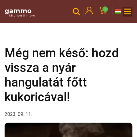
gammo
0
kitchen & more
Még nem késő: hozd
vissza a nyár
hangulatát főtt
kukoricával!
2023. 09. 11.