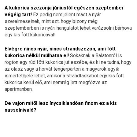
A kukorica szezonja júniustól egészen szeptember
végéig tart!
Ez pedig nem jelent mást a nyár
szerelmeseinek, mint azt, hogy bizony még
szeptemberben is nyári hangulatot lehet varázsolni bárhova
egy kis főtt kukoricával!
Elvégre nincs nyár, nincs strandszezon, ami főtt
kukorica nélkül múlhatna el!
Sokaknak a Balatonról is
rögtön egy rúd főtt kukorica jut eszébe, és ki ne tudná, hogy
az olasz vagy a horvát tengerparton a magyarok egyik
ismertetőjele lehet, amikor a strandtáskából egy kis főtt
kukorica kerül elő, ami nemrég lett megfőzve az
apartmanban.
De vajon mitől lesz ínycsiklandóan finom ez a kis
nassolnivaló?