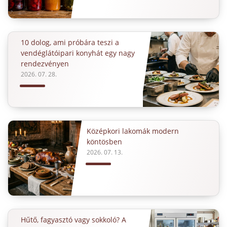
10 dolog, ami próbára teszi a
vendéglátóipari konyhát egy nagy
rendezvényen
2026. 07. 28.
Középkori lakomák modern
köntösben
2026. 07. 13.
Hűtő, fagyasztó vagy sokkoló? A