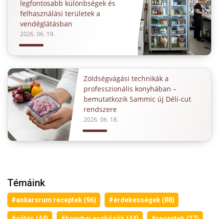
legfontosabb különbségek és
felhasználási területek a
vendéglátásban
2026. 06. 19.
Zöldségvágási technikák a
professzionális konyhában –
bemutatkozik Sammic új Déli-cut
rendszere
2026. 06. 18.
Témáink
#ankarsrum receptek (96)
#érdekességek (88)
#sütés (44)
#konyhai eszközök (44)
#receptek (27)