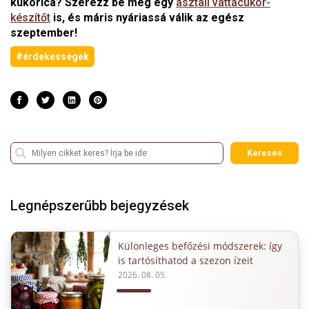
kukorica? Szerezz be még egy
asztali vattacukor-
készítőt
is, és máris nyáriassá válik az egész
szeptember!
#érdekességek
Keresés
Legnépszerűbb bejegyzések
Különleges befőzési módszerek: így
is tartósíthatod a szezon ízeit
2026. 08. 05.