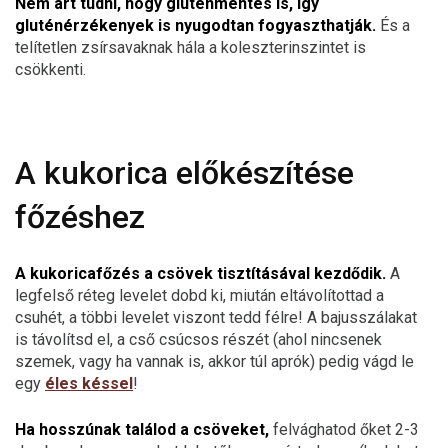
Nem árt tudni, hogy gluténmentes is, így
gluténérzékenyek is nyugodtan fogyaszthatják.
És a
telítetlen zsírsavaknak hála a koleszterinszintet is
csökkenti.
A kukorica előkészítése
főzéshez
A kukoricafőzés a csövek tisztításával kezdődik.
A
legfelső réteg levelet dobd ki, miután eltávolítottad a
csuhét, a többi levelet viszont tedd félre! A bajusszálakat
is távolítsd el, a cső csúcsos részét (ahol nincsenek
szemek, vagy ha vannak is, akkor túl aprók) pedig vágd le
egy
éles késsel
!
Ha hosszúnak találod a csöveket,
felvághatod őket 2-3