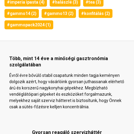
#imperia ipasta (4)
#halászlé (3)
#tea (3)
#gammo14 (2)
#gammo13 (2)
#konfitálás (2)
#gammopack2024 (1)
Több, mint 14 éve a minőségi gasztronómia
szolgálatában
Évről évre bővülő stabil csapatunk minden tagja keményen
dolgozik azért, hogy vásárlóink gyorsan juthassanak elérhető
árú és korszerű nagykonyhai gépekhez. Megbízható
vendéglátóipari gépeket és eszközöket forgalmazunk,
melyekhez saját szerviz hátteret is biztosítunk, hogy Önnek
csak a sütés-főzésre kelljen koncentrálnia.
Gyorsan reagáló szervizháttér