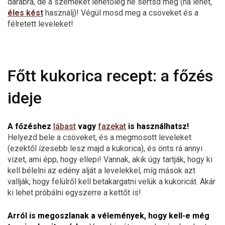
darabra, de a szemeket lehetőleg ne sértsd meg (ha lehet,
éles kést
használj)! Végül mosd meg a csöveket és a
félretett leveleket!
Főtt kukorica recept: a főzés
ideje
A főzéshez
lábast
vagy
fazekat
is használhatsz!
Helyezd bele a csöveket, és a megmosott leveleket
(ezektől ízesebb lesz majd a kukorica), és önts rá annyi
vizet, ami épp, hogy ellepi! Vannak, akik úgy tartják, hogy ki
kell bélelni az edény alját a levelekkel, míg mások azt
vallják, hogy felülről kell betakargatni velük a kukoricát. Akár
ki lehet próbálni egyszerre a kettőt is!
Arról is megoszlanak a vélemények, hogy kell-e még