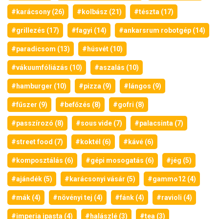
#karácsony (26)
#kolbász (21)
#tészta (17)
#grillezés (17)
#fagyi (14)
#ankarsrum robotgép (14)
#paradicsom (13)
#húsvét (10)
#vákuumfóliázás (10)
#aszalás (10)
#hamburger (10)
#pizza (9)
#lángos (9)
#fűszer (9)
#befőzés (8)
#gofri (8)
#passzírozó (8)
#sous vide (7)
#palacsinta (7)
#street food (7)
#koktél (6)
#kávé (6)
#komposztálás (6)
#gépi mosogatás (6)
#jég (5)
#ajándék (5)
#karácsonyi vásár (5)
#gammo12 (4)
#mák (4)
#növényi tej (4)
#fánk (4)
#ravioli (4)
#imperia ipasta (4)
#halászlé (3)
#tea (3)