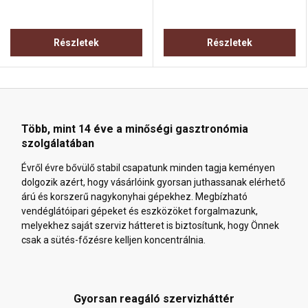
Részletek
Részletek
Több, mint 14 éve a minőségi gasztronómia
szolgálatában
Évről évre bővülő stabil csapatunk minden tagja keményen
dolgozik azért, hogy vásárlóink gyorsan juthassanak elérhető
árú és korszerű nagykonyhai gépekhez. Megbízható
vendéglátóipari gépeket és eszközöket forgalmazunk,
melyekhez saját szerviz hátteret is biztosítunk, hogy Önnek
csak a sütés-főzésre kelljen koncentrálnia.
Gyorsan reagáló szervizháttér