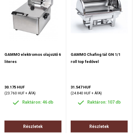
GAMMO elektromos olajsütő 6
GAMMO Chafing tál GN 1/1
literes
roll top fedővel
30.175 HUF
31.547 HUF
(23.760 HUF + ÁFA)
(24.840 HUF + ÁFA)
Raktáron: 46 db
Raktáron: 107 db
Részletek
Részletek