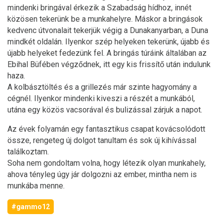
mindenki bringával érkezik a Szabadság hídhoz, innét
közösen tekerünk be a munkahelyre. Máskor a bringások
kedvenc útvonalait tekerjük végig a Dunakanyarban, a Duna
mindkét oldalán. Ilyenkor szép helyeken tekerünk, újabb és
újabb helyeket fedezünk fel. A bringás túráink általában az
Ebihal Büfében végződnek, itt egy kis frissítő után indulunk
haza.
A kolbásztöltés és a grillezés már szinte hagyomány a
cégnél. Ilyenkor mindenki kiveszi a részét a munkából,
utána egy közös vacsorával és bulizással zárjuk a napot.
Az évek folyamán egy fantasztikus csapat kovácsolódott
össze, rengeteg új dolgot tanultam és sok új kihívással
találkoztam.
Soha nem gondoltam volna, hogy létezik olyan munkahely,
ahova tényleg úgy jár dolgozni az ember, mintha nem is
munkába menne.
#gammo12