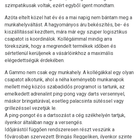
szimpatikusak voltak, ezért egyből igent mondtam.
Azóta eltelt közel hat év és a mai napig nem bántam meg a
munkahelyváltást. A hagyományos áru bekészítés, be- és
kiszállítással kezdtem, mára már egy szuper logisztikus
csapatot is koordinálok. Kollégáimmal mindig arra
törekszünk, hogy a megrendelt termékek időben és
sértetlenül kerüljenek a vásárlóinkhoz a maximális
elégedettségük érdekében.
A Gammo nem csak egy munkahely. A kollégákkal egy olyan
csapatot alkotunk, ahol a néha keményebb munkanapok
mellett még közös szabadidős programot is tartunk, az
emelkedett adrenalint ping-pong vagy darts versennyel,
máskor bringatúrával, esetleg palacsinta sütéssel vagy
grillezéssel vezetjük le.
A ping-pongot és a dartsozást a cég székhelyén tartjuk,
ilyenkor általában nagy a versengés.
Időjárástól függően rendszeresen részt veszünk a
fővárosban szervezett Bringás Reggeliken, ilyenkor szinte