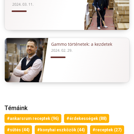
2024. 03. 11.
Gammo történetek: a kezdetek
2024. 02. 29.
Témáink
#ankarsrum receptek (96)
#érdekességek (88)
#sütés (44)
#konyhai eszközök (44)
#receptek (27)