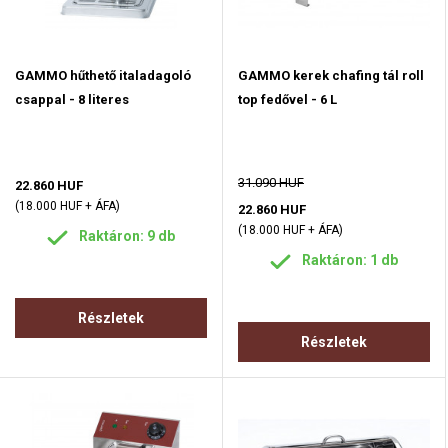
GAMMO hűthető italadagoló
GAMMO kerek chafing tál roll
csappal - 8 literes
top fedővel - 6 L
31.090 HUF
22.860 HUF
(18.000 HUF + ÁFA)
22.860 HUF
(18.000 HUF + ÁFA)
Raktáron: 9 db
Raktáron: 1 db
Részletek
Részletek