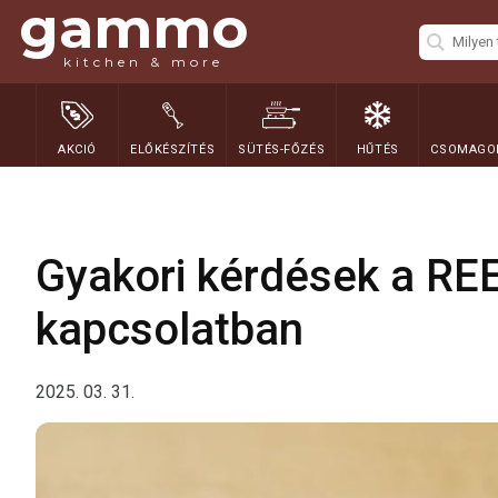
gammo
kitchen & more
AKCIÓ
ELŐKÉSZÍTÉS
SÜTÉS-FŐZÉS
HŰTÉS
CSOMAGOL
Gyakori kérdések a R
kapcsolatban
2025. 03. 31.