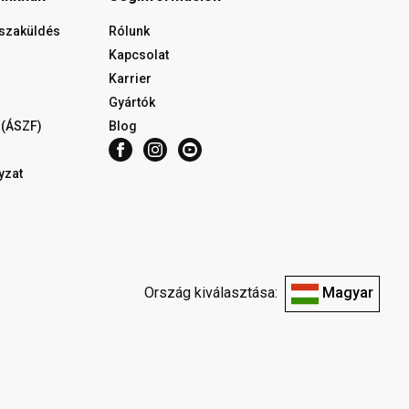
isszaküldés
Rólunk
Kapcsolat
Karrier
Gyártók
 (ÁSZF)
Blog
yzat
Ország kiválasztása:
Magyar