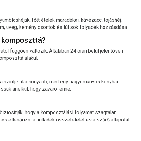
ölcshéjak, főtt ételek maradékai, kávézacc, tojáshéj,
ém, üveg, kemény csontok és túl sok folyadék hozzáadása.
ék komposzttá?
ától függően változik. Általában 24 órán belül jelentősen
komposzttá alakul.
jszintje alacsonyabb, mint egy hagyományos konyhai
ssük anélkül, hogy zavaró lenne.
ztosítják, hogy a komposztálási folyamat szagtalan
 ellenőrizni a hulladék összetételét és a szűrő állapotát.