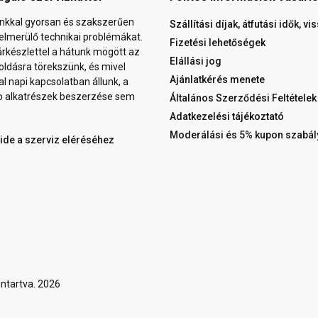
nkkal gyorsan és szakszerűen
Szállítási díjak, átfutási idők, v
elmerülő technikai problémákat.
Fizetési lehetőségek
árkészlettel a hátunk mögött az
Elállási jog
ldásra törekszünk, és mivel
Ajánlatkérés menete
al napi kapcsolatban állunk, a
b alkatrészek beszerzése sem
Általános Szerződési Feltételek
Adatkezelési tájékoztató
Moderálási és 5% kupon szabál
 ide a szerviz eléréséhez
ntartva. 2026