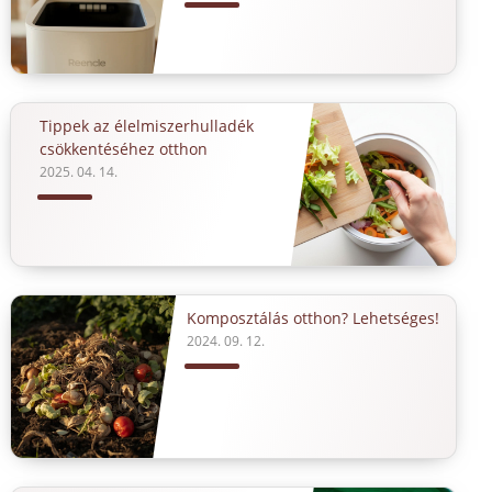
Tippek az élelmiszerhulladék
csökkentéséhez otthon
2025. 04. 14.
Komposztálás otthon? Lehetséges!
2024. 09. 12.