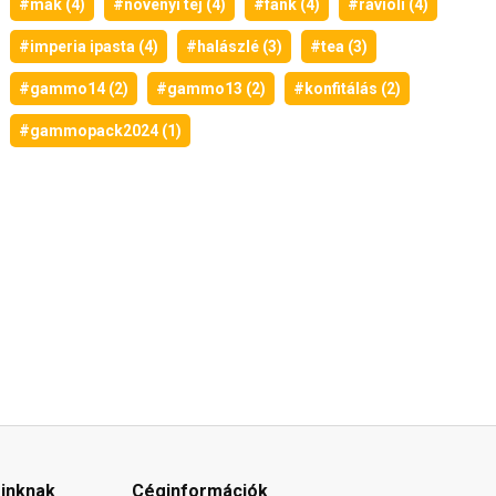
#mák (4)
#növényi tej (4)
#fánk (4)
#ravioli (4)
#imperia ipasta (4)
#halászlé (3)
#tea (3)
#gammo14 (2)
#gammo13 (2)
#konfitálás (2)
#gammopack2024 (1)
óinknak
Céginformációk