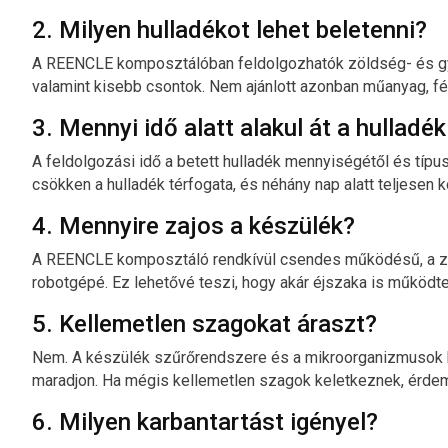
2. Milyen hulladékot lehet beletenni?
A REENCLE komposztálóban feldolgozhatók zöldség- és gyüm
valamint kisebb csontok. Nem ajánlott azonban műanyag, f
3. Mennyi idő alatt alakul át a hullad
A feldolgozási idő a betett hulladék mennyiségétől és típus
csökken a hulladék térfogata, és néhány nap alatt teljesen 
4. Mennyire zajos a készülék?
A REENCLE komposztáló rendkívül csendes működésű, a za
robotgépé. Ez lehetővé teszi, hogy akár éjszaka is működte
5. Kellemetlen szagokat áraszt?
Nem. A készülék szűrőrendszere és a mikroorganizmusok bi
maradjon. Ha mégis kellemetlen szagok keletkeznek, érdemes
6. Milyen karbantartást igényel?