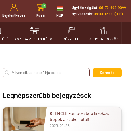
0
Ügyfélszolgálat:
06-70-603-9099
Nyitva tartás:
08:00-16:00 (H-P)
Bejelentkezés
Kosár
HUF
 BÜFÉ
ROZSDAMENTES BÚTOR
EDÉNY-TEPSI
KONYHAI ESZKÖZ
Keresés
Legnépszerűbb bejegyzések
REENCLE komposztáló kisokos:
tippek a szakértőtől!
2025. 05. 28.