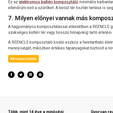
Ez az
elektromos beltéri komposztáló
minimális karbantart
ellenőrizni kell a szűrőket. A belső tér tisztán tartása is 
7. Milyen előnyei vannak más kompos
A hagyományos komposztálással ellentétben a REENCLE gyo
szükséges kültéri tér vagy hosszú hónapokig tartó érlelési 
A REENCLE komposztáló kiváló eszköz a fenntartható életm
mennyiségét, miközben értékes tápanyagokat biztosít a n
#komposztálás
Több, mint 14 éve a minőségi
Gyorsan re