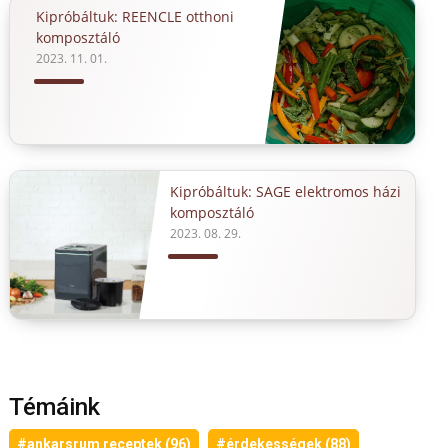
Kipróbáltuk: REENCLE otthoni
komposztáló
2023. 11. 01.
Kipróbáltuk: SAGE elektromos házi
komposztáló
2023. 08. 29.
Témáink
#ankarsrum receptek (96)
#érdekességek (88)