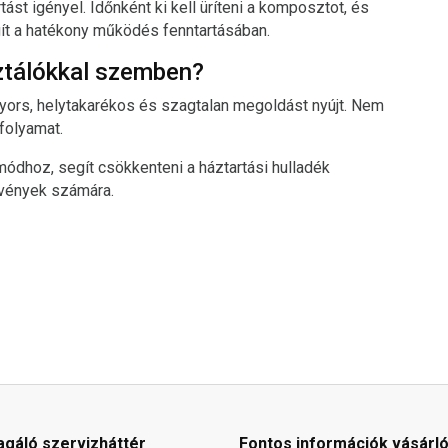
ást igényel. Időnként ki kell üríteni a komposztot, és
segít a hatékony működés fenntartásában.
ztálókkal szemben?
rs, helytakarékos és szagtalan megoldást nyújt. Nem
folyamat.
ódhoz, segít csökkenteni a háztartási hulladék
övények számára.
agáló szervizháttér
Fontos információk vásárl