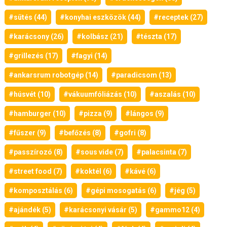
#sütés (44)
#konyhai eszközök (44)
#receptek (27)
#karácsony (26)
#kolbász (21)
#tészta (17)
#grillezés (17)
#fagyi (14)
#ankarsrum robotgép (14)
#paradicsom (13)
#húsvét (10)
#vákuumfóliázás (10)
#aszalás (10)
#hamburger (10)
#pizza (9)
#lángos (9)
#fűszer (9)
#befőzés (8)
#gofri (8)
#passzírozó (8)
#sous vide (7)
#palacsinta (7)
#street food (7)
#koktél (6)
#kávé (6)
#komposztálás (6)
#gépi mosogatás (6)
#jég (5)
#ajándék (5)
#karácsonyi vásár (5)
#gammo12 (4)