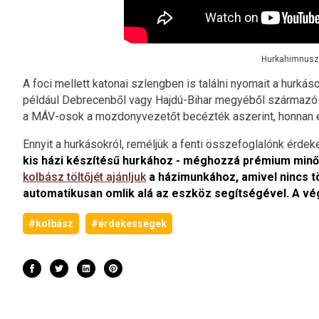
Hurkahimnusz 
A foci mellett katonai szlengben is találni nyomait a hurk
például Debrecenből vagy Hajdú-Bihar megyéből származó
a MÁV-osok a mozdonyvezetőt becézték aszerint, honnan ér
Ennyit a hurkásokról, reméljük a fenti összefoglalónk érdek
kis házi készítésű hurkához - méghozzá prémium minő
kolbász töltőjét ajánljuk
a házimunkához, amivel nincs t
automatikusan omlik alá az eszköz segítségével. A vé
#kolbász
#érdekességek