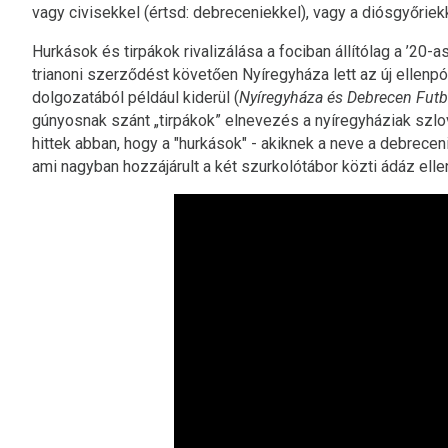
vagy civisekkel (értsd: debreceniekkel), vagy a diósgyőriekk
Hurkások és tirpákok rivalizálása a fociban állítólag a ’20-as
trianoni szerződést követően Nyíregyháza lett az új ellenpó
dolgozatából például kiderül (
Nyíregyháza és Debrecen Futba
gúnyosnak szánt „tirpákok” elnevezés a nyíregyháziak szlo
hittek abban, hogy a "hurkások" - akiknek a neve a debrecen
ami nagyban hozzájárult a két szurkolótábor közti ádáz elle