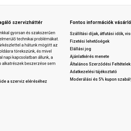
agáló szervizháttér
Fontos információk vásárl
nkkal gyorsan és szakszerűen
Szállítási díjak, átfutási idők, v
elmerülő technikai problémákat.
Fizetési lehetőségek
árkészlettel a hátunk mögött az
Elállási jog
ldásra törekszünk, és mivel
Ajánlatkérés menete
al napi kapcsolatban állunk, a
b alkatrészek beszerzése sem
Általános Szerződési Feltételek
Adatkezelési tájékoztató
Moderálási és 5% kupon szabál
 ide a szerviz eléréséhez