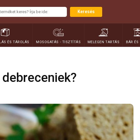
Keresés
ÁS ÉS TÁROLÁS
MOSOGATÁS - TISZTÍTÁS
MELEGEN TARTÁS
BÁR ÉS
 debreceniek?