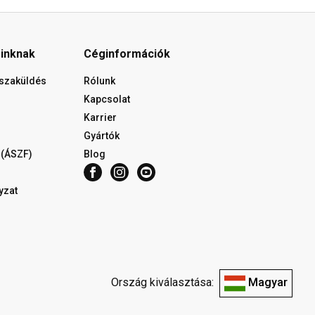
óinknak
Céginformációk
isszaküldés
Rólunk
Kapcsolat
Karrier
Gyártók
 (ÁSZF)
Blog
yzat
Ország kiválasztása:
Magyar