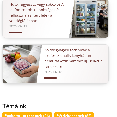
Hűtő, fagyasztó vagy sokkoló? A
legfontosabb különbségek és
felhasználási területek a
vendéglátásban
2026. 06. 19.
Zöldségvágási technikák a
professzionális konyhában –
bemutatkozik Sammic új Déli-cut
rendszere
2026. 06. 18.
Témáink
#ankarsrum receptek (96)
#érdekességek (88)