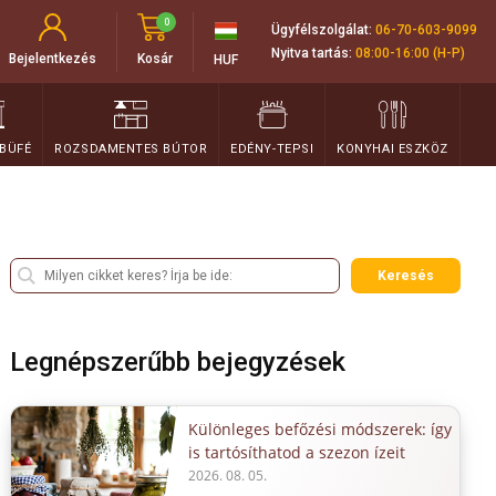
0
Ügyfélszolgálat:
06-70-603-9099
Nyitva tartás:
08:00-16:00 (H-P)
Bejelentkezés
Kosár
HUF
 BÜFÉ
ROZSDAMENTES BÚTOR
EDÉNY-TEPSI
KONYHAI ESZKÖZ
Keresés
Legnépszerűbb bejegyzések
Különleges befőzési módszerek: így
is tartósíthatod a szezon ízeit
2026. 08. 05.