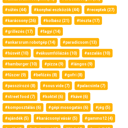
#sütés (44)
#konyhai eszközök (44)
#receptek (27)
#karácsony (26)
#kolbász (21)
#tészta (17)
#grillezés (17)
#fagyi (14)
#ankarsrum robotgép (14)
#paradicsom (13)
#húsvét (10)
#vákuumfóliázás (10)
#aszalás (10)
#hamburger (10)
#pizza (9)
#lángos (9)
#fűszer (9)
#befőzés (8)
#gofri (8)
#passzírozó (8)
#sous vide (7)
#palacsinta (7)
#street food (7)
#koktél (6)
#kávé (6)
#komposztálás (6)
#gépi mosogatás (6)
#jég (5)
#ajándék (5)
#karácsonyi vásár (5)
#gammo12 (4)