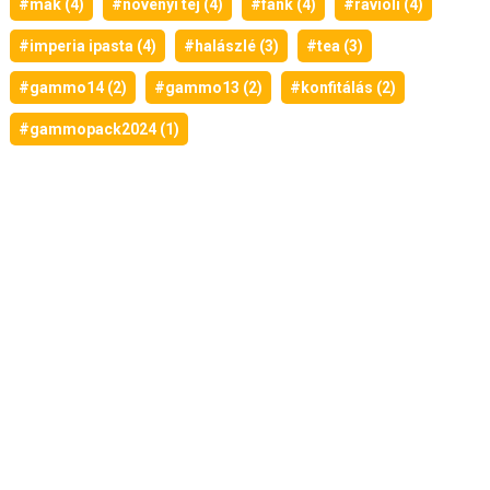
#mák (4)
#növényi tej (4)
#fánk (4)
#ravioli (4)
#imperia ipasta (4)
#halászlé (3)
#tea (3)
#gammo14 (2)
#gammo13 (2)
#konfitálás (2)
#gammopack2024 (1)