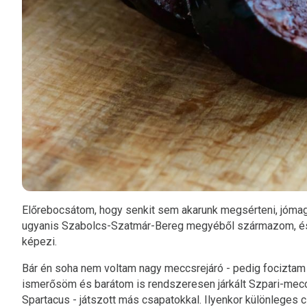
Előrebocsátom, hogy senkit sem akarunk megsérteni, jómaga
ugyanis Szabolcs-Szatmár-Bereg megyéből származom, és 
képezi.
Bár én soha nem voltam nagy meccsrejáró - pedig fociztam 
ismerősöm és barátom is rendszeresen járkált Szpari-mecc
Spartacus - játszott más csapatokkal. Ilyenkor különlege