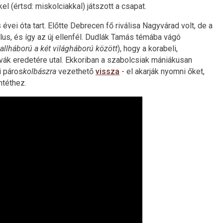
el (értsd: miskolciakkal) játszott a csapat.
 évei óta tart. Előtte Debrecen fő riválisa Nagyvárad volt, de a
lus, és így az új ellenfél. Dudlák Tamás témába vágó
llháború a két világháború között
), hogy a korabeli,
vák eredetére utal. Ekkoriban a szabolcsiak mániákusan
i páros
kolbászra
vezethető
vissza
- el akarják nyomni őket,
ntéthez.