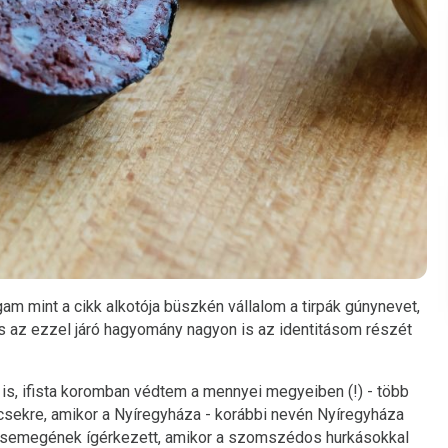
m mint a cikk alkotója büszkén vállalom a tirpák gúnynevet,
az ezzel járó hagyomány nagyon is az identitásom részét
is, ifista koromban védtem a mennyei megyeiben (!) - több
sekre, amikor a Nyíregyháza - korábbi nevén Nyíregyháza
s csemegének ígérkezett, amikor a szomszédos hurkásokkal