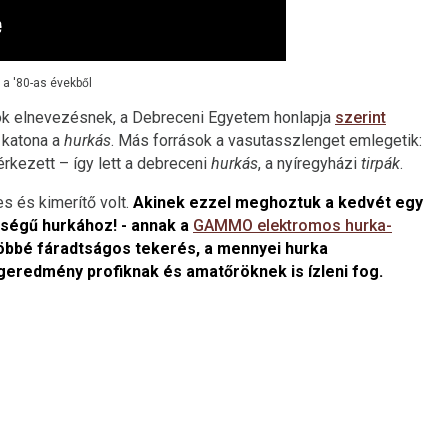
a '80-as évekből
ások elnevezésnek, a Debreceni Egyetem honlapja
szerint
 katona a
hurkás
. Más források a vasutasszlenget emlegetik:
kezett – így lett a debreceni
hurkás
, a nyíregyházi
tirpák
.
es és kimerítő volt.
Akinek ezzel meghoztuk a kedvét egy
ségű hurkához! - annak a
GAMMO elektromos hurka-
öbbé fáradtságos tekerés, a mennyei hurka
geredmény profiknak és amatőröknek is ízleni fog.