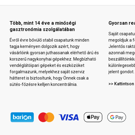
Több, mint 14 éve a minőségi
Gyorsan re
gasztronómia szolgálatában
Saját csapatu
Évről évre bővülő stabil csapatunk minden
megoldjuk a f
tagja keményen dolgozik azért, hogy
Jelentős rakt
vásárlóink gyorsan juthassanak elérhető árú és
azonnali mego
korszerű nagykonyhai gépekhez. Megbízható
beszállítóinkk
vendéglátóipari gépeket és eszközöket
különlegeseb
forgalmazunk, melyekhez saját szerviz
jelent gondot.
hátteret is biztosítunk, hogy Önnek csak a
>> Kattintson
sütés-főzésre kelljen koncentrálnia.