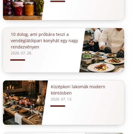
10 dolog, ami próbára teszi a
vendéglátóipari konyhát egy nagy
rendezvényen
2026. 07. 28.
Középkori lakomák modern
köntösben
2026. 07. 13.