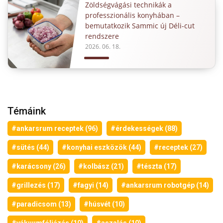
Zöldségvágási technikák a
professzionális konyhában –
bemutatkozik Sammic új Déli-cut
rendszere
2026. 06. 18.
Témáink
#ankarsrum receptek (96)
#érdekességek (88)
#sütés (44)
#konyhai eszközök (44)
#receptek (27)
#karácsony (26)
#kolbász (21)
#tészta (17)
#grillezés (17)
#fagyi (14)
#ankarsrum robotgép (14)
#paradicsom (13)
#húsvét (10)