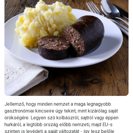
Jellemző, hogy minden nemzet a maga legnagyobb
gasztronómiai kincseire úgy tekint, mint kizárólag saját
örökségére. Legyen szó kolbászról, sajtról vagy éppen
hurkáról, a legtöbb ország előbb nemzeti, majd EU-s
szinten is levédeti a saját változatát - így lesz belőle