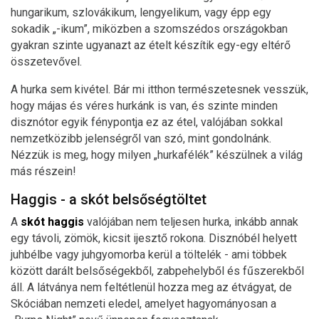
hungarikum, szlovákikum, lengyelikum, vagy épp egy
sokadik „-ikum”, miközben a szomszédos országokban
gyakran szinte ugyanazt az ételt készítik egy-egy eltérő
összetevővel.
A hurka sem kivétel. Bár mi itthon természetesnek vesszük,
hogy májas és véres hurkánk is van, és szinte minden
disznótor egyik fénypontja ez az étel, valójában sokkal
nemzetközibb jelenségről van szó, mint gondolnánk.
Nézzük is meg, hogy milyen „hurkafélék” készülnek a világ
más részein!
Haggis - a skót belsőségtöltet
A
skót haggis
valójában nem teljesen hurka, inkább annak
egy távoli, zömök, kicsit ijesztő rokona. Disznóbél helyett
juhbélbe vagy juhgyomorba kerül a töltelék - ami többek
között darált belsőségekből, zabpehelyből és fűszerekből
áll. A látványa nem feltétlenül hozza meg az étvágyat, de
Skóciában nemzeti eledel, amelyet hagyományosan a