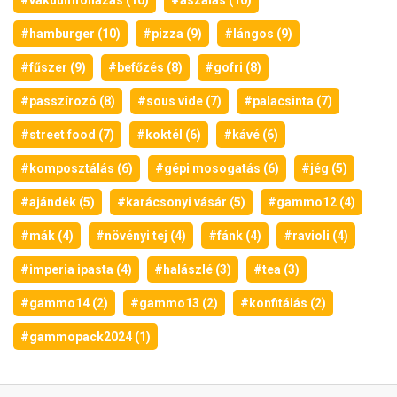
#vákuumfóliázás (10)
#aszalás (10)
#hamburger (10)
#pizza (9)
#lángos (9)
#fűszer (9)
#befőzés (8)
#gofri (8)
#passzírozó (8)
#sous vide (7)
#palacsinta (7)
#street food (7)
#koktél (6)
#kávé (6)
#komposztálás (6)
#gépi mosogatás (6)
#jég (5)
#ajándék (5)
#karácsonyi vásár (5)
#gammo12 (4)
#mák (4)
#növényi tej (4)
#fánk (4)
#ravioli (4)
#imperia ipasta (4)
#halászlé (3)
#tea (3)
#gammo14 (2)
#gammo13 (2)
#konfitálás (2)
#gammopack2024 (1)