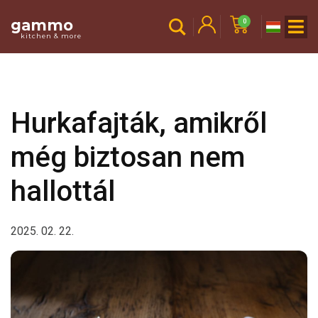
gammo
0
kitchen & more
Hurkafajták, amikről
még biztosan nem
hallottál
2025. 02. 22.