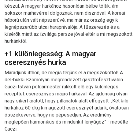
készül. A magyar hurkához hasonlóan bélbe töltik, ám
sokszor marhavérrel dolgoznak, nem disznóval. A koreai
háború után vált népszerűvé, ma már az ország egyik
legnépszerűbb utcai harapnivalója. A fűszerezés és a
kísérők miatt az ízvilága persze jóval eltér a mi megszokott
hurkánktól.
+1 különlegesség: A magyar
cseresznyés hurka
Maradjunk itthon, de mégis térjünk el a megszokottól! A
dél-bükki Szomolyán megrendezett gasztrofesztiválon
Guczi István polgármester rukkolt elő egy különleges
recepttel: cseresznyés májas hurkával. Az újdonság olyan
nagy sikert aratott, hogy pillanatok alatt elfogyott. „Két kiló
hurkához 60 dkg kimagozott cseresznyét adunk, óvatosan
összekeverve, hogy ne pépesedjen. Az eredmény
meglepően harmonikus és mindenkit lenyűgöz” - mesélte
Guczi.