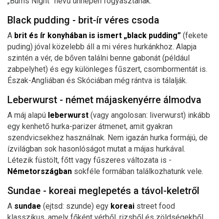
„Burns Night” nevű ünnepen fogyasztanak.
Black pudding - brit-ír véres csoda
A
brit és ír konyhában is ismert „black pudding”
(fekete
puding) jóval közelebb áll a mi véres hurkánkhoz. Alapja
szintén a vér, de bőven találni benne gabonát (például
zabpelyhet) és egy különleges fűszert, csombormentát is.
Észak-Angliában és Skóciában még rántva is tálalják.
Leberwurst - német májaskenyérre álmodva
A máj alapú
leberwurst
(vagy angolosan: liverwurst) inkább
egy kenhető hurka-parizer átmenet, amit gyakran
szendvicsekhez használnak. Nem igazán hurka formájú, de
ízvilágban sok hasonlóságot mutat a májas hurkával.
Létezik füstölt, főtt vagy fűszeres változata is -
Németországban
sokféle formában találkozhatunk vele.
Sundae - koreai meglepetés a távol-keletről
A
sundae
(ejtsd: szunde) egy
koreai
street food
klasszikus, amely főként vérből, rizsből és zöldségekből