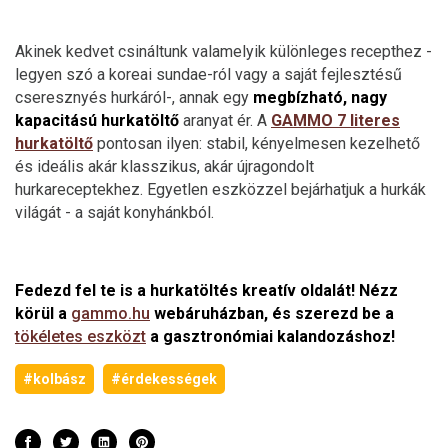
Akinek kedvet csináltunk valamelyik különleges recepthez -
legyen szó a koreai sundae-ról vagy a saját fejlesztésű
cseresznyés hurkáról-, annak egy
megbízható, nagy
kapacitású hurkatöltő
aranyat ér. A
GAMMO 7 literes
hurkatöltő
pontosan ilyen: stabil, kényelmesen kezelhető
és ideális akár klasszikus, akár újragondolt
hurkareceptekhez. Egyetlen eszközzel bejárhatjuk a hurkák
világát - a saját konyhánkból.
Fedezd fel te is a hurkatöltés kreatív oldalát! Nézz
körül a
gammo.hu
webáruházban, és szerezd be a
tökéletes eszközt
a gasztronómiai kalandozáshoz!
#kolbász
#érdekességek