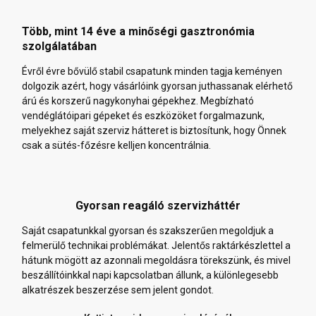
Több, mint 14 éve a minőségi gasztronómia
szolgálatában
Évről évre bővülő stabil csapatunk minden tagja keményen
dolgozik azért, hogy vásárlóink gyorsan juthassanak elérhető
árú és korszerű nagykonyhai gépekhez. Megbízható
vendéglátóipari gépeket és eszközöket forgalmazunk,
melyekhez saját szerviz hátteret is biztosítunk, hogy Önnek
csak a sütés-főzésre kelljen koncentrálnia.
Gyorsan reagáló szervizháttér
Saját csapatunkkal gyorsan és szakszerűen megoldjuk a
felmerülő technikai problémákat. Jelentős raktárkészlettel a
hátunk mögött az azonnali megoldásra törekszünk, és mivel
beszállítóinkkal napi kapcsolatban állunk, a különlegesebb
alkatrészek beszerzése sem jelent gondot.