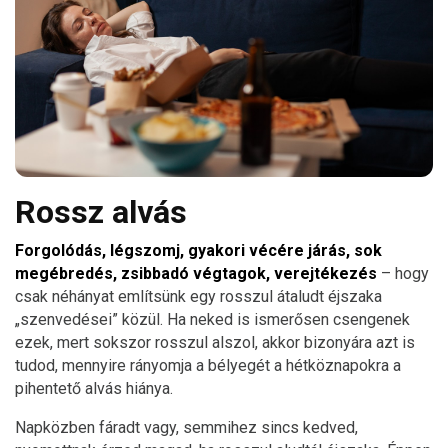
Rossz alvás
Forgolódás, légszomj, gyakori vécére járás, sok
megébredés, zsibbadó végtagok, verejtékezés
– hogy
csak néhányat említsünk egy rosszul átaludt éjszaka
„szenvedései” közül. Ha neked is ismerősen csengenek
ezek, mert sokszor rosszul alszol, akkor bizonyára azt is
tudod, mennyire rányomja a bélyegét a hétköznapokra a
pihentető alvás hiánya.
Napközben fáradt vagy, semmihez sincs kedved,