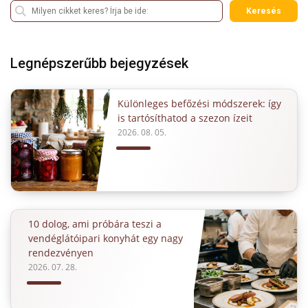
Keresés
Legnépszerűbb bejegyzések
Különleges befőzési módszerek: így
is tartósíthatod a szezon ízeit
2026. 08. 05.
10 dolog, ami próbára teszi a
vendéglátóipari konyhát egy nagy
rendezvényen
2026. 07. 28.