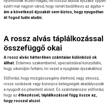
nyomottnak érzed magad, ha rosszul aludtál éjszaka. Éppen
ezért már nagyon várod, hogy ismét bedőlhess az ágyba
–
ám a következő éjszakát sem biztos, hogy nyugodtan
át fogod tudni aludni.
A rossz alvás táplálkozással
összefüggő okai
A rossz alvás hátterében számtalan különböző ok
állhat.
Érdemes szakemberrel, specialistával konzultálni,
hogy sikerüljön feltárni, mi vezet a nyugtalan éjszakákhoz.
Előfordul, hogy mozgásszegény életmód, nagy stressz,
rossz szokások vagy bizonyos betegségek akadályozzák
a nyugodt és pihentető alvást. És számtalanszor előfordul,
hogy az
étkezéssel, táplálkozással függ össze az,
hogy rosszul alszol.