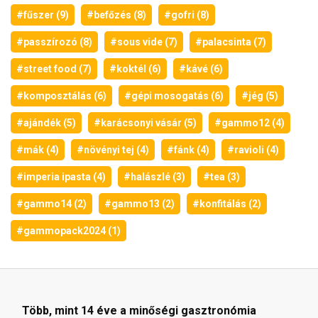
#fűszer (9)
#befőzés (8)
#gofri (8)
#passzírozó (8)
#sous vide (7)
#palacsinta (7)
#street food (7)
#koktél (6)
#kávé (6)
#komposztálás (6)
#gépi mosogatás (6)
#jég (5)
#ajándék (5)
#karácsonyi vásár (5)
#gammo12 (4)
#mák (4)
#növényi tej (4)
#fánk (4)
#ravioli (4)
#imperia ipasta (4)
#halászlé (3)
#tea (3)
#gammo14 (2)
#gammo13 (2)
#konfitálás (2)
#gammopack2024 (1)
Több, mint 14 éve a minőségi gasztronómia