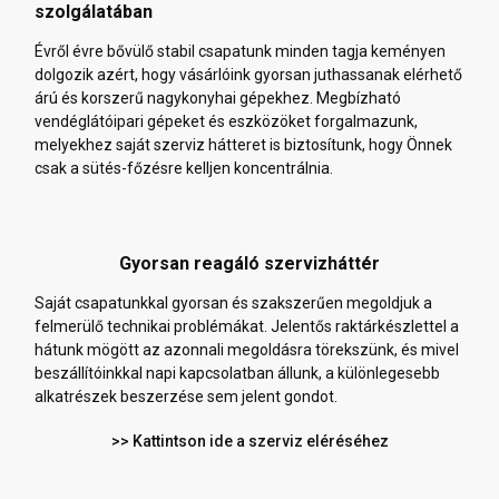
szolgálatában
Évről évre bővülő stabil csapatunk minden tagja keményen
dolgozik azért, hogy vásárlóink gyorsan juthassanak elérhető
árú és korszerű nagykonyhai gépekhez. Megbízható
vendéglátóipari gépeket és eszközöket forgalmazunk,
melyekhez saját szerviz hátteret is biztosítunk, hogy Önnek
csak a sütés-főzésre kelljen koncentrálnia.
Gyorsan reagáló szervizháttér
Saját csapatunkkal gyorsan és szakszerűen megoldjuk a
felmerülő technikai problémákat. Jelentős raktárkészlettel a
hátunk mögött az azonnali megoldásra törekszünk, és mivel
beszállítóinkkal napi kapcsolatban állunk, a különlegesebb
alkatrészek beszerzése sem jelent gondot.
>> Kattintson ide a szerviz eléréséhez