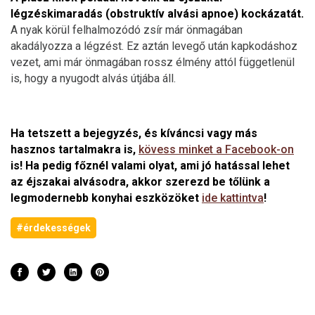
légzéskimaradás (obstruktív alvási apnoe) kockázatát.
A nyak körül felhalmozódó zsír már önmagában
akadályozza a légzést. Ez aztán levegő után kapkodáshoz
vezet, ami már önmagában rossz élmény attól függetlenül
is, hogy a nyugodt alvás útjába áll.
Ha tetszett a bejegyzés, és kíváncsi vagy más
hasznos tartalmakra is,
kövess minket a Facebook-on
is! Ha pedig főznél valami olyat, ami jó hatással lehet
az éjszakai alvásodra, akkor szerezd be tőlünk a
legmodernebb konyhai eszközöket
ide kattintva
!
#érdekességek