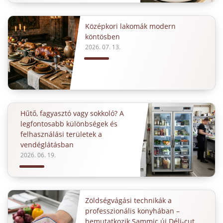
Középkori lakomák modern
köntösben
2026. 07. 13.
Hűtő, fagyasztó vagy sokkoló? A
legfontosabb különbségek és
felhasználási területek a
vendéglátásban
2026. 06. 19.
Zöldségvágási technikák a
professzionális konyhában –
bemutatkozik Sammic új Déli-cut