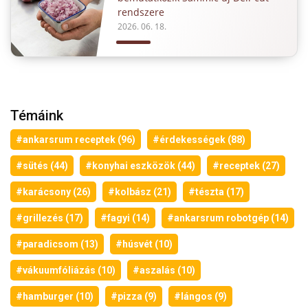
rendszere
2026. 06. 18.
Témáink
#ankarsrum receptek (96)
#érdekességek (88)
#sütés (44)
#konyhai eszközök (44)
#receptek (27)
#karácsony (26)
#kolbász (21)
#tészta (17)
#grillezés (17)
#fagyi (14)
#ankarsrum robotgép (14)
#paradicsom (13)
#húsvét (10)
#vákuumfóliázás (10)
#aszalás (10)
#hamburger (10)
#pizza (9)
#lángos (9)