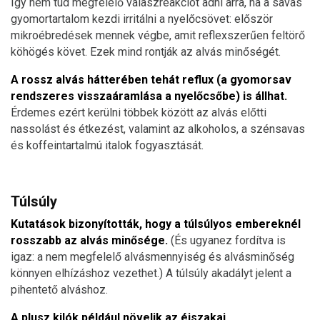
Így nem tud megfelelő válaszreakciót adni arra, ha a savas
gyomortartalom kezdi irritálni a nyelőcsövet: először
mikroébredések mennek végbe, amit reflexszerűen feltörő
köhögés követ. Ezek mind rontják az alvás minőségét.
A rossz alvás hátterében tehát reflux (a gyomorsav
rendszeres visszaáramlása a nyelőcsőbe) is állhat.
Érdemes ezért kerülni többek között az alvás előtti
nassolást és étkezést, valamint az alkoholos, a szénsavas
és koffeintartalmú italok fogyasztását.
Túlsúly
Kutatások bizonyították, hogy a túlsúlyos embereknél
rosszabb az alvás minősége.
(És ugyanez fordítva is
igaz: a nem megfelelő alvásmennyiség és alvásminőség
könnyen elhízáshoz vezethet.) A túlsúly akadályt jelent a
pihentető alváshoz.
A plusz kilók például növelik az éjszakai