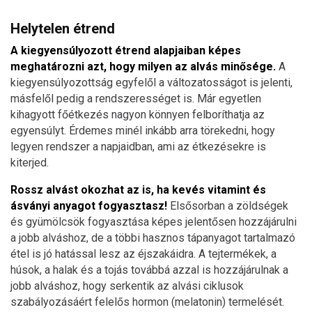
Helytelen étrend
A kiegyensúlyozott étrend alapjaiban képes
meghatározni azt, hogy milyen az alvás minősége.
A
kiegyensúlyozottság egyfelől a változatosságot is jelenti,
másfelől pedig a rendszerességet is. Már egyetlen
kihagyott főétkezés nagyon könnyen felboríthatja az
egyensúlyt. Érdemes minél inkább arra törekedni, hogy
legyen rendszer a napjaidban, ami az étkezésekre is
kiterjed.
Rossz alvást okozhat az is, ha kevés vitamint és
ásványi anyagot fogyasztasz!
Elsősorban a zöldségek
és gyümölcsök fogyasztása képes jelentősen hozzájárulni
a jobb alváshoz, de a többi hasznos tápanyagot tartalmazó
étel is jó hatással lesz az éjszakáidra. A tejtermékek, a
húsok, a halak és a tojás továbbá azzal is hozzájárulnak a
jobb alváshoz, hogy serkentik az alvási ciklusok
szabályozásáért felelős hormon (melatonin) termelését.