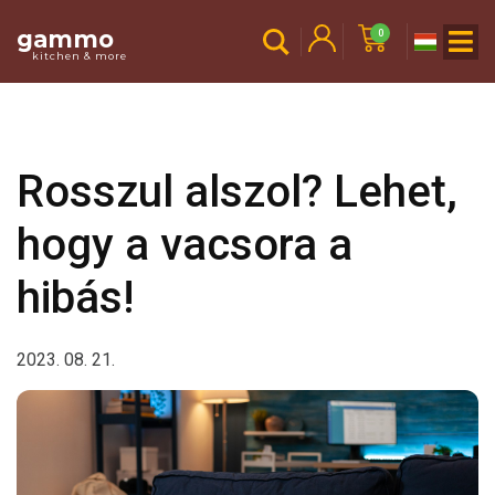
gammo
0
kitchen & more
Rosszul alszol? Lehet,
hogy a vacsora a
hibás!
2023. 08. 21.