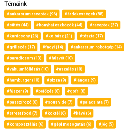
Témáink
#ankarsrum receptek (96)
#érdekességek (88)
#sütés (44)
#konyhai eszközök (44)
#receptek (27)
#karácsony (26)
#kolbász (21)
#tészta (17)
#grillezés (17)
#fagyi (14)
#ankarsrum robotgép (14)
#paradicsom (13)
#húsvét (10)
#vákuumfóliázás (10)
#aszalás (10)
#hamburger (10)
#pizza (9)
#lángos (9)
#fűszer (9)
#befőzés (8)
#gofri (8)
#passzírozó (8)
#sous vide (7)
#palacsinta (7)
#street food (7)
#koktél (6)
#kávé (6)
#komposztálás (6)
#gépi mosogatás (6)
#jég (5)