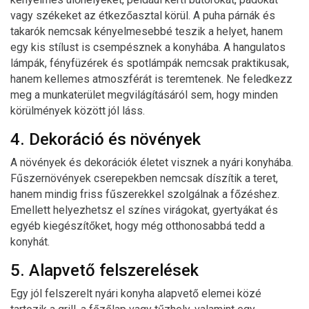
vagy székeket az étkezőasztal körül. A puha párnák és
takarók nemcsak kényelmesebbé teszik a helyet, hanem
egy kis stílust is csempésznek a konyhába. A hangulatos
lámpák, fényfüzérek és spotlámpák nemcsak praktikusak,
hanem kellemes atmoszférát is teremtenek. Ne feledkezz
meg a munkaterület megvilágításáról sem, hogy minden
körülmények között jól láss.
4. Dekoráció és növények
A növények és dekorációk életet visznek a nyári konyhába.
Fűszernövények cserepekben nemcsak díszítik a teret,
hanem mindig friss fűszerekkel szolgálnak a főzéshez.
Emellett helyezhetsz el színes virágokat, gyertyákat és
egyéb kiegészítőket, hogy még otthonosabbá tedd a
konyhát.
5. Alapvető felszerelések
Egy jól felszerelt nyári konyha alapvető elemei közé