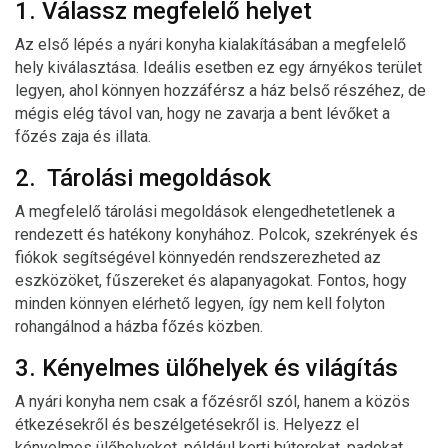
1. Válassz megfelelő helyet
Az első lépés a nyári konyha kialakításában a megfelelő
hely kiválasztása. Ideális esetben ez egy árnyékos terület
legyen, ahol könnyen hozzáférsz a ház belső részéhez, de
mégis elég távol van, hogy ne zavarja a bent lévőket a
főzés zaja és illata.
2. Tárolási megoldások
A megfelelő tárolási megoldások elengedhetetlenek a
rendezett és hatékony konyhához. Polcok, szekrények és
fiókok segítségével könnyedén rendszerezheted az
eszközöket, fűszereket és alapanyagokat. Fontos, hogy
minden könnyen elérhető legyen, így nem kell folyton
rohangálnod a házba főzés közben.
3. Kényelmes ülőhelyek és világítás
A nyári konyha nem csak a főzésről szól, hanem a közös
étkezésekről és beszélgetésekről is. Helyezz el
kényelmes ülőhelyeket, például kerti bútorokat, padokat