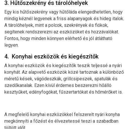
3. Hűtőszekrény és tárolóhelyek
Egy kis hűtőszekrény vagy hűtőláda elengedhetetlen, hogy
mindig kéznél legyenek a friss alapanyagok és hideg italok.
A tárolóhelyek, mint a polcok, szekrények és fiókok,
segítenek rendszerezni az eszközöket és hozzávalókat.
Fontos, hogy minden könnyen elérhető és jól átlátható
legyen.
4. Konyhai eszközök és kiegészítők
A konyhai eszközök és kiegészítők teszik teljessé a nyári
konyhát. Az alapvető eszközök közé tartoznak a különböző
méretű kések, vágódeszkák, grillcsipeszek, spatulák és
szedőkanalak. Ezen kívül érdemes beszerezni hőálló
kesztyűket, edényfogókat, fűszertartókat és hőmérőket is.
A megfelelő konyhai eszközökkel felszerelt nyári konyha
megkönnyíti a főzést és élvezetessé teszi a szabadban
töltött időt.