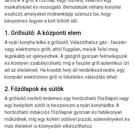
tartozik a grill, a főzőlap vagy tűzhely, valamint egy
munkafelület és mosogató. Bemutatunk néhány konyhai
eszközt, amelyeket midnenképp szerezz be, hogy
kényelmes legyen a kint töltött idő.
1. Grillsütő: A központi elem
A nyári konyha lelke a grillsütő. Választhatsz gáz-, faszén-
vagy elektromos grillt, attól függően, melyik felel meg
leginkább az igényeidnek. A gázgrill gyorsan felmelegszik
és könnyen szabályozható, míg a faszén grill autentikus ízt
ad az ételeknek. Ha kisebb hely áll rendelkezésedre, egy
kompakt elektromos grill is tökéletes választás lehet.
2. Főzőlapok és sütők
A grillsütő mellett érdemes egy hordozható főzőlapot vagy
egy beépített sütőt is beszerezni a nyári konyhádba. A
hordozható indukciós főzőlapok gyorsan és hatékonyan
működnek, míg egy kültéri sütővel pizzát, süteményeket és
más ételeket is könnyedén elkészíthetsz.