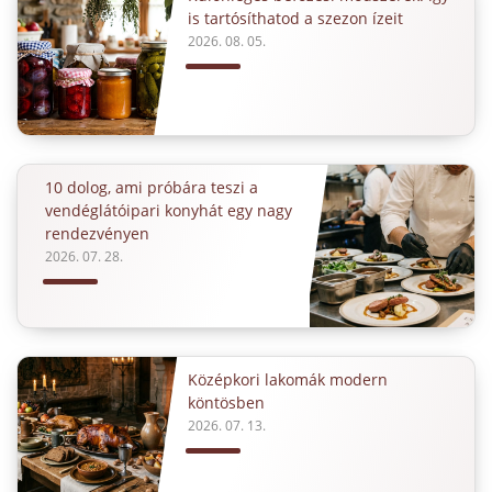
is tartósíthatod a szezon ízeit
2026. 08. 05.
10 dolog, ami próbára teszi a
vendéglátóipari konyhát egy nagy
rendezvényen
2026. 07. 28.
Középkori lakomák modern
köntösben
2026. 07. 13.