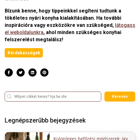
Bízunk benne, hogy tippeinkkel segíteni tudtunk a
tökéletes nyári konyha kialakításában. Ha további
inspirációra vagy eszközökre van szükséged,
látogass
el weboldalunkra
, ahol minden szükséges konyhai
felszerelést megtalálsz!
#érdekességek
Keresés
Legnépszerűbb bejegyzések
Különleges befőzési módszerek: így