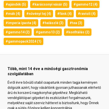
#ajándék (5)
#karácsonyi vásár (5)
#gammo12 (4)
#mák (4)
#növényi tej (4)
#fánk (4)
#ravioli (4)
#imperia ipasta (4)
#halászlé (3)
#tea (3)
#gammo14 (2)
#gammo13 (2)
#konfitálás (2)
#gammopack2024 (1)
Több, mint 14 éve a minőségi gasztronómia
szolgálatában
Évről évre bővülő stabil csapatunk minden tagja keményen
dolgozik azért, hogy vásárlóink gyorsan juthassanak elérhető
árú és korszerű nagykonyhai gépekhez. Megbízható
vendéglátóipari gépeket és eszközöket forgalmazunk,
melyekhez saját szerviz hátteret is biztosítunk, hogy Önnek
csak a sütés-főzésre kelljen koncentrálnia.