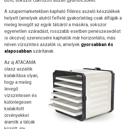
bolti, sokszor cukrozott aszalt gyümölcsöket.
A szupermarketekben kapható filléres aszaló készülékek
helyett (amelyek alulról felfelé gyakorlatilag csak átfújják a
meleg levegőt az egyik tálcáról a másikra, sokszor
egyenetlen száradást, rosszabb esetben penészesedést
is okozva) szerencsére kaphatók már horizontális, más
néven vízszintes aszalók is, amelyek
gyorsabban és
alaposabban
szárítanak.
Az új ATACAMA
olasz aszalók
kialakítása olyan,
hogy a meleg
levegő
vízszintesen és
különlegesen
kialakított
örvényekkel
áramlik a tálcák
között, így