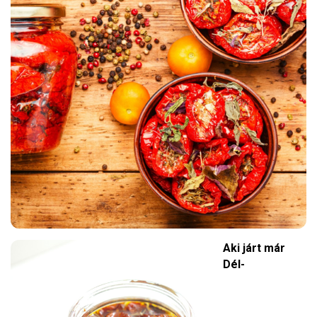
Aki járt már
Dél-