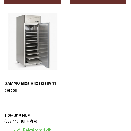
GAMMO aszaló szekrény 11
polcos
1.064.819 HUF
(838.440 HUF + ÁFA)
Raktáron: 1 db