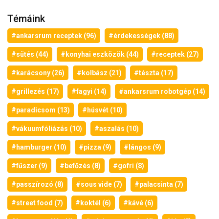
Témáink
#ankarsrum receptek (96)
#érdekességek (88)
#sütés (44)
#konyhai eszközök (44)
#receptek (27)
#karácsony (26)
#kolbász (21)
#tészta (17)
#grillezés (17)
#fagyi (14)
#ankarsrum robotgép (14)
#paradicsom (13)
#húsvét (10)
#vákuumfóliázás (10)
#aszalás (10)
#hamburger (10)
#pizza (9)
#lángos (9)
#fűszer (9)
#befőzés (8)
#gofri (8)
#passzírozó (8)
#sous vide (7)
#palacsinta (7)
#street food (7)
#koktél (6)
#kávé (6)