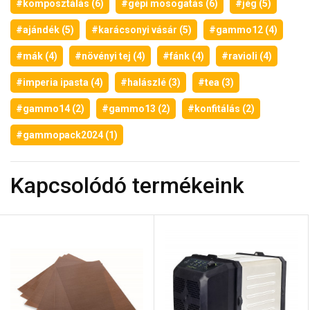
#komposztálás (6)
#gépi mosogatás (6)
#jég (5)
#ajándék (5)
#karácsonyi vásár (5)
#gammo12 (4)
#mák (4)
#növényi tej (4)
#fánk (4)
#ravioli (4)
#imperia ipasta (4)
#halászlé (3)
#tea (3)
#gammo14 (2)
#gammo13 (2)
#konfitálás (2)
#gammopack2024 (1)
Kapcsolódó termékeink