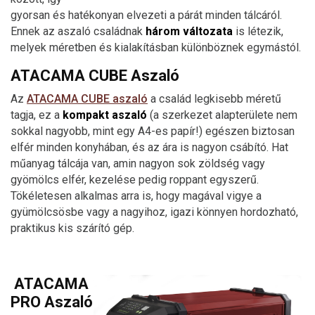
gyorsan és hatékonyan elvezeti a párát minden tálcáról.
Ennek az aszaló családnak
három változata
is létezik,
melyek méretben és kialakításban különböznek egymástól.
ATACAMA CUBE Aszaló
Az
ATACAMA CUBE aszaló
a család legkisebb méretű
tagja, ez a
kompakt aszaló
(a szerkezet alapterülete nem
sokkal nagyobb, mint egy A4-es papír!) egészen biztosan
elfér minden konyhában, és az ára is nagyon csábító. Hat
műanyag tálcája van, amin nagyon sok zöldség vagy
gyömölcs elfér, kezelése pedig roppant egyszerű.
Tökéletesen alkalmas arra is, hogy magával vigye a
gyümölcsösbe vagy a nagyihoz, igazi könnyen hordozható,
praktikus kis szárító gép.
ATACAMA
PRO Aszaló