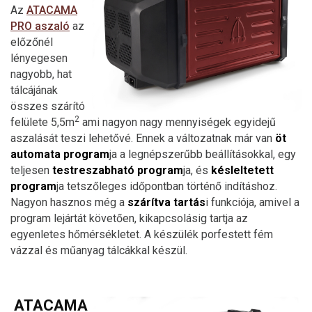
Az
ATACAMA
PRO aszaló
az
előzőnél
lényegesen
nagyobb, hat
tálcájának
összes szárító
2
felülete 5,5m
ami nagyon nagy mennyiségek egyidejű
aszalását teszi lehetővé. Ennek a változatnak már van
öt
automata program
ja a legnépszerűbb beállításokkal, egy
teljesen
testreszabható program
ja, és
késleltetett
program
ja tetszőleges időpontban történő indításhoz.
Nagyon hasznos még a
szárítva tartás
i funkciója, amivel a
program lejártát követően, kikapcsolásig tartja az
egyenletes hőmérsékletet. A készülék porfestett fém
vázzal és műanyag tálcákkal készül.
ATACAMA