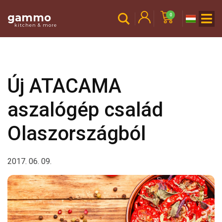
gammo
0
kitchen & more
Új ATACAMA
aszalógép család
Olaszországból
2017. 06. 09.