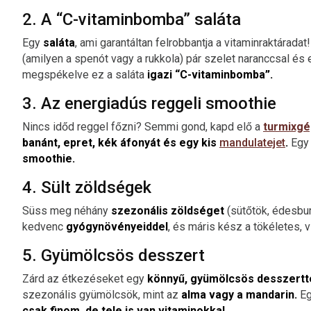
2. A “C-vitaminbomba” saláta
Egy
saláta
, ami garantáltan felrobbantja a vitaminraktárada
(amilyen a spenót vagy a rukkola) pár szelet naranccsal és e
megspékelve ez a saláta
igazi “C-vitaminbomba”.
3. Az energiadús reggeli smoothie
Nincs időd reggel főzni? Semmi gond, kapd elő a
turmixgé
banánt, epret, kék áfonyát és egy kis
mandulatejet
.
Egy 
smoothie.
4. Sült zöldségek
Süss meg néhány
szezonális zöldséget
(sütőtök, édesbur
kedvenc
gyógynövényeiddel
, és máris kész a tökéletes, 
5. Gyümölcsös desszert
Zárd az étkezéseket egy
könnyű, gyümölcsös desszertte
szezonális gyümölcsök, mint az
alma vagy a mandarin.
Eg
csak finom, de tele is van vitaminokkal.