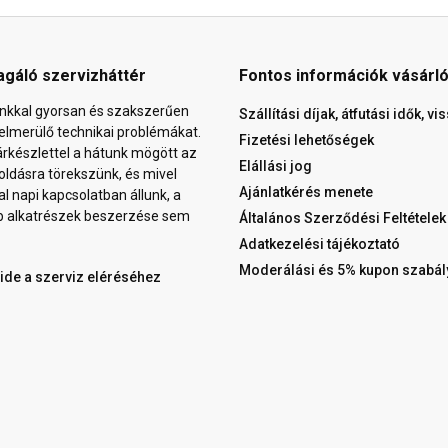
agáló szervizháttér
Fontos információk vásárl
nkkal gyorsan és szakszerűen
Szállítási díjak, átfutási idők, v
elmerülő technikai problémákat.
Fizetési lehetőségek
árkészlettel a hátunk mögött az
Elállási jog
ldásra törekszünk, és mivel
Ajánlatkérés menete
al napi kapcsolatban állunk, a
b alkatrészek beszerzése sem
Általános Szerződési Feltételek
Adatkezelési tájékoztató
Moderálási és 5% kupon szabál
 ide a szerviz eléréséhez