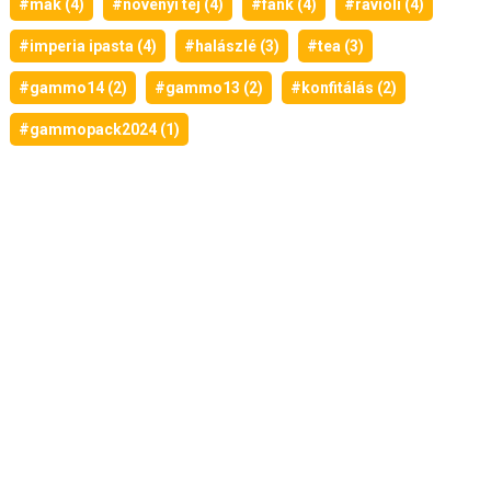
#mák (4)
#növényi tej (4)
#fánk (4)
#ravioli (4)
#imperia ipasta (4)
#halászlé (3)
#tea (3)
#gammo14 (2)
#gammo13 (2)
#konfitálás (2)
#gammopack2024 (1)