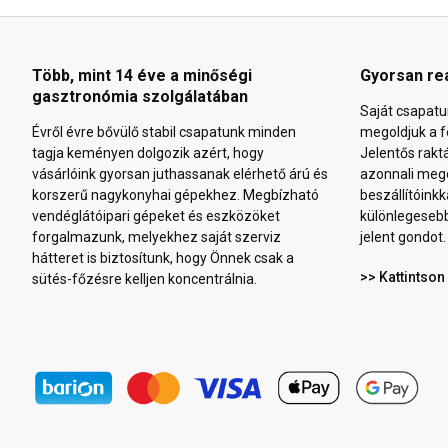
Több, mint 14 éve a minőségi
Gyorsan re
gasztronómia szolgálatában
Saját csapatu
Évről évre bővülő stabil csapatunk minden
megoldjuk a f
tagja keményen dolgozik azért, hogy
Jelentős rakt
vásárlóink gyorsan juthassanak elérhető árú és
azonnali mego
korszerű nagykonyhai gépekhez. Megbízható
beszállítóinkk
vendéglátóipari gépeket és eszközöket
különlegeseb
forgalmazunk, melyekhez saját szerviz
jelent gondot.
hátteret is biztosítunk, hogy Önnek csak a
>> Kattintson
sütés-főzésre kelljen koncentrálnia.