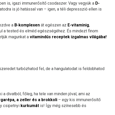
en is, igazi immunerősítő csodaszer. Vagy vegyük a
D-
todra is jó hatással van – igen, a téli depresszió ellen is
ezdve a
B-komplexen
át egészen az
E-vitaminig
,
ul a tested és elméd egészségéhez. És mindezt finom
vetjük magunkat a
vitamindús receptek izgalmas világába!
redet turbózhatod fel, de a hangulatodat is feldobhatod
a divatból, főleg, ha tele van minden jóval, ami az
garépa, a zeller és a brokkoli
– egy kis immunerősítő
gy csipetnyi
kurkumát
is! Így még színesebb és