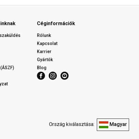
óinknak
Céginformációk
isszaküldés
Rólunk
Kapcsolat
Karrier
Gyártók
 (ÁSZF)
Blog
yzat
Ország kiválasztása:
Magyar