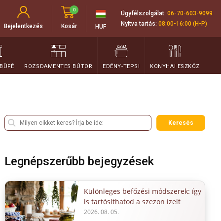
0
Ügyfélszolgálat:
06-70-603-9099
Nyitva tartás:
08:00-16:00 (H-P)
Bejelentkezés
Kosár
HUF
 BÜFÉ
ROZSDAMENTES BÚTOR
EDÉNY-TEPSI
KONYHAI ESZKÖZ
Keresés
Legnépszerűbb bejegyzések
Különleges befőzési módszerek: így
is tartósíthatod a szezon ízeit
2026. 08. 05.