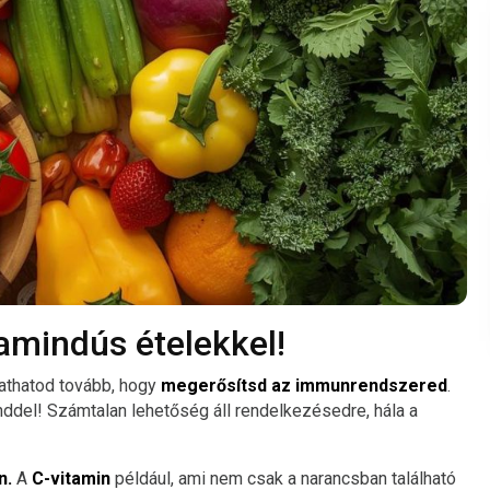
amindús ételekkel!
athatod tovább, hogy
megerősítsd az immunrendszered
.
ddel! Számtalan lehetőség áll rendelkezésedre, hála a
n.
A
C-vitamin
például, ami nem csak a narancsban található