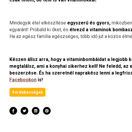
Mindegyik étel elkészítése
egyszerű és gyors,
miközben g
egyaránt! Próbáld ki őket, és
élvezd a vitaminok bombasz
Ha az egész família egészséges, több idő jut a közös élm
Készen állsz arra, hogy a vitaminbombáidat a legjobb 
megtalálsz, ami a konyhai sikerhez kell! Ne feledd, 
beszerzése. És ha szeretnél naprakész lenni a legfris
Facebookon
is!
#érdekességek