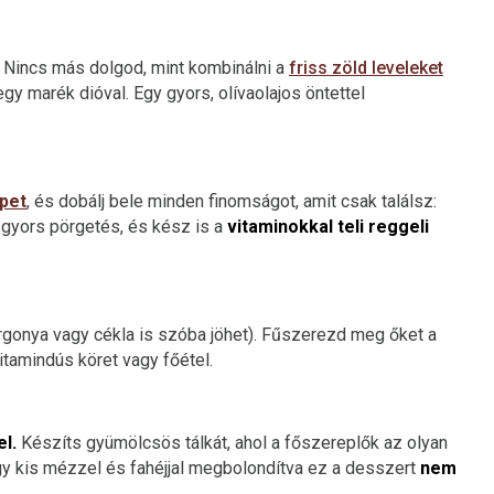
t! Nincs más dolgod, mint kombinálni a
friss zöld leveleket
gy marék dióval. Egy gyors, olívaolajos öntettel
pet
, és dobálj bele minden finomságot, amit csak találsz:
gyors pörgetés, és kész is a
vitaminokkal teli reggeli
gonya vagy cékla is szóba jöhet). Fűszerezd meg őket a
vitamindús köret vagy főétel.
l.
Készíts gyümölcsös tálkát, ahol a főszereplők az olyan
y kis mézzel és fahéjjal megbolondítva ez a desszert
nem