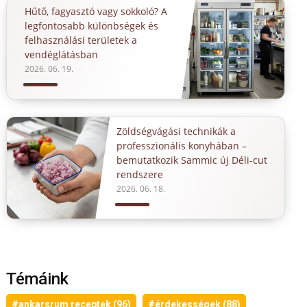
Hűtő, fagyasztó vagy sokkoló? A
legfontosabb különbségek és
felhasználási területek a
vendéglátásban
2026. 06. 19.
Zöldségvágási technikák a
professzionális konyhában –
bemutatkozik Sammic új Déli-cut
rendszere
2026. 06. 18.
Témáink
#ankarsrum receptek (96)
#érdekességek (88)