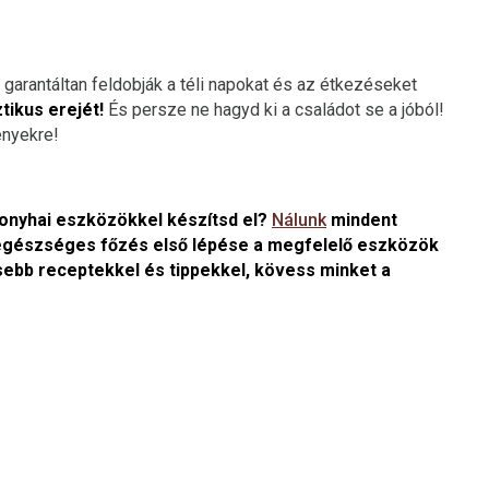
arantáltan feldobják a téli napokat és az étkezéseket
tikus erejét!
És persze ne hagyd ki a családot se a jóból!
ényekre!
konyhai eszközökkel készítsd el?
Nálunk
mindent
az egészséges főzés első lépése a megfelelő eszközök
sebb receptekkel és tippekkel, kövess minket a