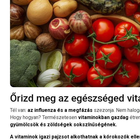
Őrizd meg az egészséged vit
Tél van:
az influenza és a megfázás
szezonja. Nem halog
Hogy hogyan? Természetesen
vitaminokban gazdag
étren
gyümölcsök és zöldségek sokszínűségének.
A vitaminok igazi pajzsot alkothatnak a kórokozók elle