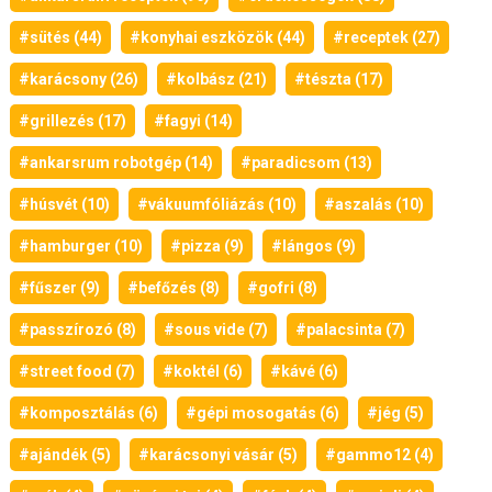
#sütés (44)
#konyhai eszközök (44)
#receptek (27)
#karácsony (26)
#kolbász (21)
#tészta (17)
#grillezés (17)
#fagyi (14)
#ankarsrum robotgép (14)
#paradicsom (13)
#húsvét (10)
#vákuumfóliázás (10)
#aszalás (10)
#hamburger (10)
#pizza (9)
#lángos (9)
#fűszer (9)
#befőzés (8)
#gofri (8)
#passzírozó (8)
#sous vide (7)
#palacsinta (7)
#street food (7)
#koktél (6)
#kávé (6)
#komposztálás (6)
#gépi mosogatás (6)
#jég (5)
#ajándék (5)
#karácsonyi vásár (5)
#gammo12 (4)