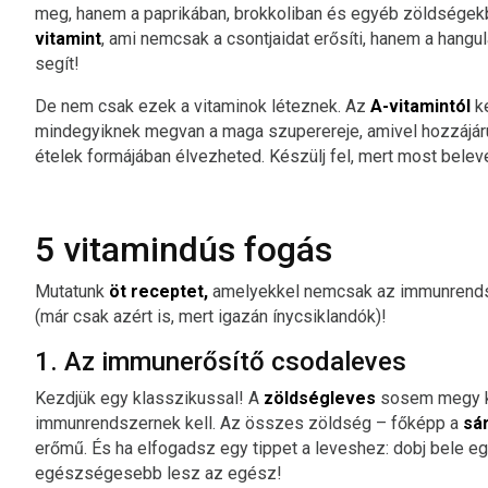
meg, hanem a paprikában, brokkoliban és egyéb zöldségekb
vitamint
, ami nemcsak a csontjaidat erősíti, hanem a hangula
segít!
De nem csak ezek a vitaminok léteznek. Az
A-vitamintól
k
mindegyiknek megvan a maga szuperereje, amivel hozzájár
ételek formájában élvezheted. Készülj fel, mert most bele
5 vitamindús fogás
Mutatunk
öt receptet,
amelyekkel nemcsak az immunrendsze
(már csak azért is, mert igazán ínycsiklandók)!
1. Az immunerősítő csodaleves
Kezdjük egy klasszikussal! A
zöldségleves
sosem megy ki 
immunrendszernek kell. Az összes zöldség – főképp a
sár
erőmű. És ha elfogadsz egy tippet a leveshez: dobj bele e
egészségesebb lesz az egész!