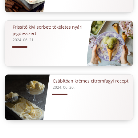
Frissítő kivi sorbet: tökéletes nyári
jégdesszert
2024. 06. 21.
Csábítóan krémes citromfagyi recept
2024. 06. 20.