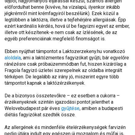
tejből, hagyományos eljárással készül, számos allergén
előfordulhat benne (kivéve, ha vízalapú, ilyenkor inkább
jégkrémről mint krémfagyiról beszélünk). Ezek közül a
legtöbben a laktózra, illetve a tejfehérjére allergiásak. Épp
ezért kardinális kérdés, hová ül be fagyizni egyet az ember,
illetve ott készítenek-e nem csak az ízlésének, de az
egyéb preferenciáinak megfelelő finomságot is.
Ebben nyújthat támpontot a Laktozerzekeny.hu vonatkozó
aloldala
, ami a laktózmentes fagyizókat gyűjti, bár egyelőre
ránézésre csak próbaüzemmódban fut, hiszen kizárólag a
Fragola fagyizó üzletei szerepelnek az oldalba integrált
térképen. De legalább az irány jó, miszerint egyre több
támpontot kapnak a laktózérzékenyek.
De a bizonyos összetevőkre – ez esetben a cukorra –
érzékenyeknek szintén igazodási pontot jelenthet a
Welovebudapest pár éves
gyűjtése
, amiben a budapesti
diétás fagyizókat szedték össze.
Az allergének és mindenféle ételérzékenységek farvizén
pedig útjára indult egy egészen új mozgalom és műfaj is,