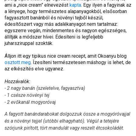
ami a „nice cream” elnevezést
kapta
. Egy ilyen a fagyinak az
a lényege, hogy természetes alapanyagokból, elsősorban
fagyasztott banánból és növényi tejből készül,
édesítőszert vagy más adalékanyagot nem tartalmaz:
egyszerre vegán, mindenmentes és nagyon egészséges,
állítják a módszer hívei. Édesíteni is legfeljebb
juharsziruppal szokták.
Álljon itt egy tipikus nice cream recept, amit Okoanyu blog
osztott meg
. Ízesíteni természetesen máshogy is lehet, de
az elkészítés elve ugyanez.
Hozzávalók:
- 2 nagy banán (szeletelve, fagyasztva)
- 1 csésze növényi tej
- 2 evőkanál mogyoróvaj
A fagyott banándarabokat dolgozzuk össze a mogyóróvajjal
és a növényi tejjel (utóbbi elhagyható). Végül a tetejére
szórjunk pirított, tört mandulát vagy reszelt étcsokoládét.