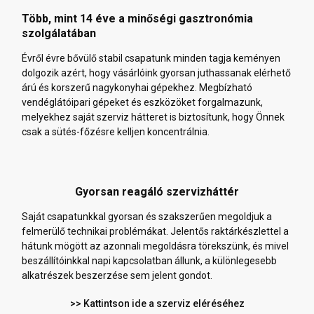
Több, mint 14 éve a minőségi gasztronómia
szolgálatában
Évről évre bővülő stabil csapatunk minden tagja keményen
dolgozik azért, hogy vásárlóink gyorsan juthassanak elérhető
árú és korszerű nagykonyhai gépekhez. Megbízható
vendéglátóipari gépeket és eszközöket forgalmazunk,
melyekhez saját szerviz hátteret is biztosítunk, hogy Önnek
csak a sütés-főzésre kelljen koncentrálnia.
Gyorsan reagáló szervizháttér
Saját csapatunkkal gyorsan és szakszerűen megoldjuk a
felmerülő technikai problémákat. Jelentős raktárkészlettel a
hátunk mögött az azonnali megoldásra törekszünk, és mivel
beszállítóinkkal napi kapcsolatban állunk, a különlegesebb
alkatrészek beszerzése sem jelent gondot.
>> Kattintson ide a szerviz eléréséhez