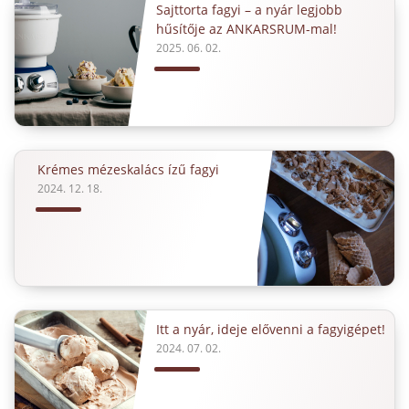
Sajttorta fagyi – a nyár legjobb
hűsítője az ANKARSRUM-mal!
2025. 06. 02.
Krémes mézeskalács ízű fagyi
2024. 12. 18.
Itt a nyár, ideje elővenni a fagyigépet!
2024. 07. 02.