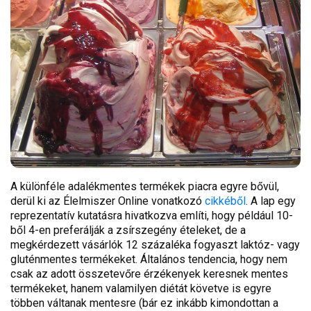
A különféle adalékmentes termékek piacra egyre bővül,
derül ki az Élelmiszer Online vonatkozó
cikkéből
. A lap egy
reprezentatív kutatásra hivatkozva említi, hogy például 10-
ből 4-en preferálják a zsírszegény ételeket, de a
megkérdezett vásárlók 12 százaléka fogyaszt laktóz- vagy
gluténmentes termékeket. Általános tendencia, hogy nem
csak az adott összetevőre érzékenyek keresnek mentes
termékeket, hanem valamilyen diétát követve is egyre
többen váltanak mentesre (bár ez inkább kimondottan a