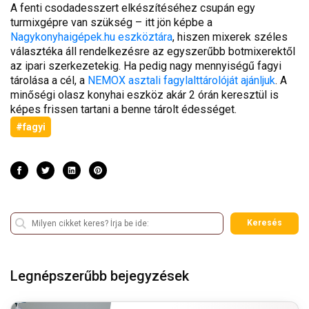
A fenti csodadesszert elkészítéséhez csupán egy
turmixgépre van szükség – itt jön képbe a
Nagykonyhaigépek.hu eszköztára
, hiszen mixerek széles
választéka áll rendelkezésre az egyszerűbb botmixerektől
az ipari szerkezetekig. Ha pedig nagy mennyiségű fagyi
tárolása a cél, a
NEMOX asztali fagylalttárolóját ajánljuk
. A
minőségi olasz konyhai eszköz akár 2 órán keresztül is
képes frissen tartani a benne tárolt édességet.
#fagyi
Keresés
Legnépszerűbb bejegyzések