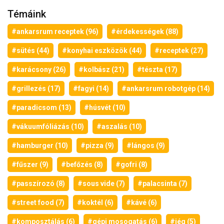
Témáink
#ankarsrum receptek (96)
#érdekességek (88)
#sütés (44)
#konyhai eszközök (44)
#receptek (27)
#karácsony (26)
#kolbász (21)
#tészta (17)
#grillezés (17)
#fagyi (14)
#ankarsrum robotgép (14)
#paradicsom (13)
#húsvét (10)
#vákuumfóliázás (10)
#aszalás (10)
#hamburger (10)
#pizza (9)
#lángos (9)
#fűszer (9)
#befőzés (8)
#gofri (8)
#passzírozó (8)
#sous vide (7)
#palacsinta (7)
#street food (7)
#koktél (6)
#kávé (6)
#komposztálás (6)
#gépi mosogatás (6)
#jég (5)