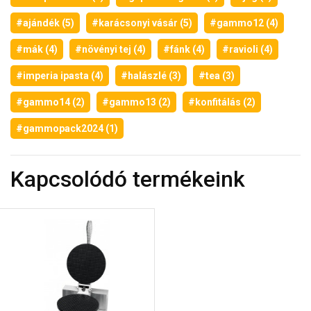
#ajándék (5)
#karácsonyi vásár (5)
#gammo12 (4)
#mák (4)
#növényi tej (4)
#fánk (4)
#ravioli (4)
#imperia ipasta (4)
#halászlé (3)
#tea (3)
#gammo14 (2)
#gammo13 (2)
#konfitálás (2)
#gammopack2024 (1)
Kapcsolódó termékeink