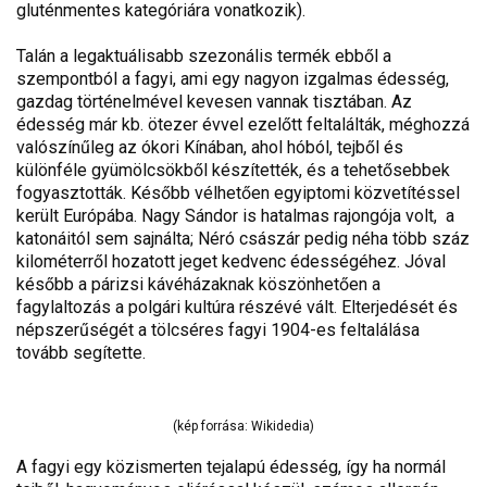
gluténmentes kategóriára vonatkozik).
Talán a legaktuálisabb szezonális termék ebből a
szempontból a fagyi, ami egy nagyon izgalmas édesség,
gazdag történelmével kevesen vannak tisztában. Az
édesség már kb. ötezer évvel ezelőtt feltalálták, méghozzá
valószínűleg az ókori Kínában, ahol hóból, tejből és
különféle gyümölcsökből készítették, és a tehetősebbek
fogyasztották. Később vélhetően egyiptomi közvetítéssel
került Európába. Nagy Sándor is hatalmas rajongója volt, a
katonáitól sem sajnálta; Néró császár pedig néha több száz
kilométerről hozatott jeget kedvenc édességéhez. Jóval
később a párizsi kávéházaknak köszönhetően a
fagylaltozás a polgári kultúra részévé vált. Elterjedését és
népszerűségét a tölcséres fagyi 1904-es feltalálása
tovább segítette.
(kép forrása: Wikidedia)
A fagyi egy közismerten tejalapú édesség, így ha normál