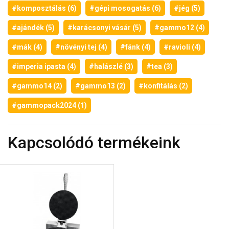
#komposztálás (6)
#gépi mosogatás (6)
#jég (5)
#ajándék (5)
#karácsonyi vásár (5)
#gammo12 (4)
#mák (4)
#növényi tej (4)
#fánk (4)
#ravioli (4)
#imperia ipasta (4)
#halászlé (3)
#tea (3)
#gammo14 (2)
#gammo13 (2)
#konfitálás (2)
#gammopack2024 (1)
Kapcsolódó termékeink