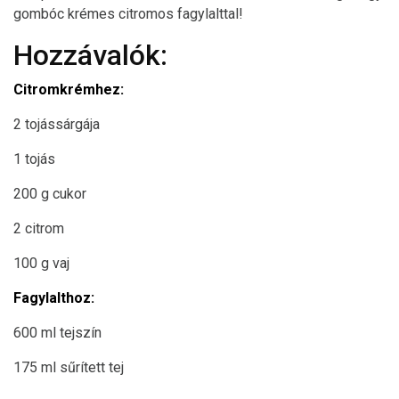
gombóc krémes citromos fagylalttal!
Hozzávalók:
Citromkrémhez:
2 tojássárgája
1 tojás
200 g cukor
2 citrom
100 g vaj
Fagylalthoz:
600 ml tejszín
175 ml sűrített tej