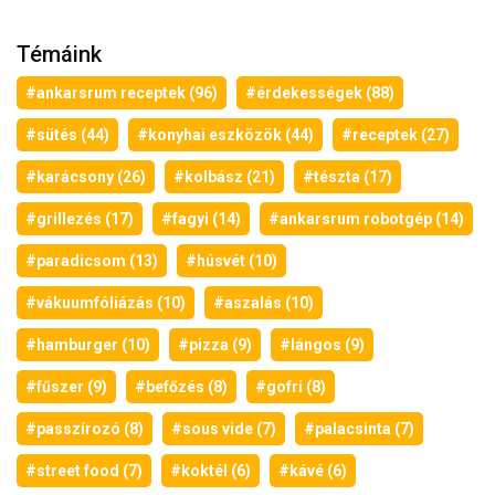
Témáink
#ankarsrum receptek (96)
#érdekességek (88)
#sütés (44)
#konyhai eszközök (44)
#receptek (27)
#karácsony (26)
#kolbász (21)
#tészta (17)
#grillezés (17)
#fagyi (14)
#ankarsrum robotgép (14)
#paradicsom (13)
#húsvét (10)
#vákuumfóliázás (10)
#aszalás (10)
#hamburger (10)
#pizza (9)
#lángos (9)
#fűszer (9)
#befőzés (8)
#gofri (8)
#passzírozó (8)
#sous vide (7)
#palacsinta (7)
#street food (7)
#koktél (6)
#kávé (6)