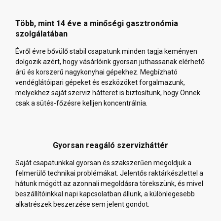
Több, mint 14 éve a minőségi gasztronómia
szolgálatában
Évről évre bővülő stabil csapatunk minden tagja keményen
dolgozik azért, hogy vásárlóink gyorsan juthassanak elérhető
árú és korszerű nagykonyhai gépekhez. Megbízható
vendéglátóipari gépeket és eszközöket forgalmazunk,
melyekhez saját szerviz hátteret is biztosítunk, hogy Önnek
csak a sütés-főzésre kelljen koncentrálnia.
Gyorsan reagáló szervizháttér
Saját csapatunkkal gyorsan és szakszerűen megoldjuk a
felmerülő technikai problémákat. Jelentős raktárkészlettel a
hátunk mögött az azonnali megoldásra törekszünk, és mivel
beszállítóinkkal napi kapcsolatban állunk, a különlegesebb
alkatrészek beszerzése sem jelent gondot.