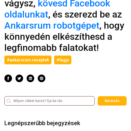
vágysz,
kövesd Facebook
oldalunkat
, és szerezd be az
Ankarsrum robotgépet
, hogy
könnyedén elkészíthesd a
legfinomabb falatokat!
#ankarsrum receptek
#fagyi
Keresés
Legnépszerűbb bejegyzések