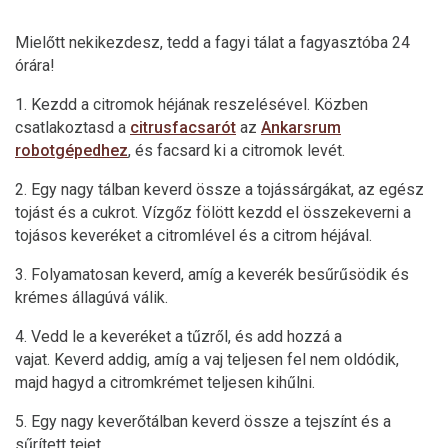
Mielőtt nekikezdesz, tedd a fagyi tálat a fagyasztóba 24
órára!
1. Kezdd a citromok héjának reszelésével. Közben
csatlakoztasd a
citrusfacsarót
az
Ankarsrum
robotgépedhez
, és facsard ki a citromok levét.
2. Egy nagy tálban keverd össze a tojássárgákat, az egész
tojást és a cukrot. Vízgőz fölött kezdd el összekeverni a
tojásos keveréket a citromlével és a citrom héjával.
3. Folyamatosan keverd, amíg a keverék besűrűsödik és
krémes állagúvá válik.
4. Vedd le a keveréket a tűzről, és add hozzá a
vajat. Keverd addig, amíg a vaj teljesen fel nem oldódik,
majd hagyd a citromkrémet teljesen kihűlni.
5. Egy nagy keverőtálban keverd össze a tejszínt és a
sűrített tejet.