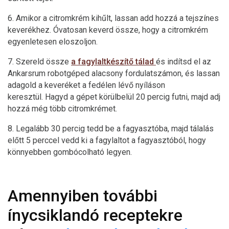
6. Amikor a citromkrém kihűlt, lassan add hozzá a tejszínes
keverékhez. Óvatosan keverd össze, hogy a citromkrém
egyenletesen eloszoljon.
7. Szereld össze
a fagylaltkészítő tálad
és indítsd el az
Ankarsrum robotgéped alacsony fordulatszámon, és lassan
adagold a keveréket a fedélen lévő nyíláson
keresztül. Hagyd a gépet körülbelül 20 percig futni, majd adj
hozzá még több citromkrémet.
8. Legalább 30 percig tedd be a fagyasztóba, majd tálalás
előtt 5 perccel vedd ki a fagylaltot a fagyasztóból, hogy
könnyebben gombócolható legyen.
Amennyiben további
ínycsiklandó receptekre