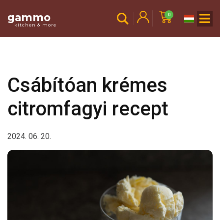
gammo
0
kitchen & more
Csábítóan krémes
citromfagyi recept
2024. 06. 20.