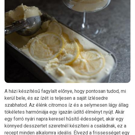
A házi készítésű fagylalt előnye, hogy pontosan tudod, mi
kerül bele, és az ízét is teljesen a saját ízlésedre
szabhatod. Az élénk citromos íz és a selymesen lágy állag
tökéletes harmóniája egy igazán üdítő élményt nyújt. Akár
egy forró nyári napra keresel hűsítő édességet, akár egy
könnyed desszertet szeretnél készíteni a családnak, ez a
recept minden alkalomra ideális. Élvezd a frissességet egy