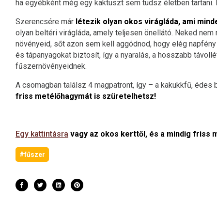
ha egyébként még egy kaktuszt sem tudsz életben tartani.
Szerencsére már
létezik olyan okos virágláda, ami minde
olyan beltéri virágláda, amely teljesen önellátó. Neked nem 
növényeid, sőt azon sem kell aggódnod, hogy elég napfény 
és tápanyagokat biztosít, így a nyaralás, a hosszabb távol
fűszernövényeidnek.
A csomagban találsz 4 magpatront, így – a kakukkfű, édes
friss metélőhagymát is szüretelhetsz!
Egy kattintásra
vagy az okos kerttől, és a mindig friss
#fűszer