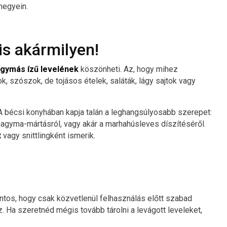
hegyein.
is akármilyen!
gymás ízű levelének
köszönheti. Az, hogy mihez
k, szószok, de tojásos ételek, saláták, lágy sajtok vagy
. A bécsi konyhában kapja talán a leghangsúlyosabb szerepet:
őhagyma-mártásról, vagy akár a marhahúsleves díszítéséről.
t
vagy snittlingként ismerik.
tos, hogy csak közvetlenül felhasználás előtt szabad
. Ha szeretnéd mégis tovább tárolni a levágott leveleket,