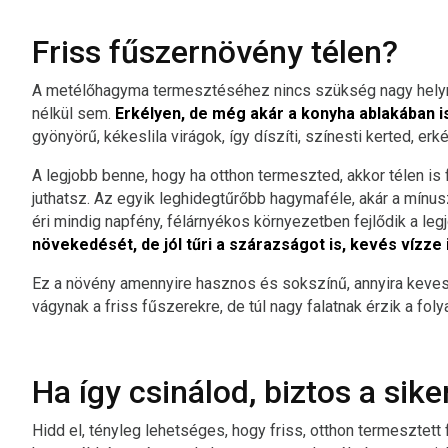
Friss fűszernövény télen?
A metélőhagyma termesztéséhez nincs szükség nagy helyre
nélkül sem.
Erkélyen, de még akár a konyha ablakában is
gyönyörű, kékeslila virágok, így díszíti, színesti kerted, erk
A legjobb benne, hogy ha otthon termeszted, akkor télen is
juthatsz. Az egyik leghidegtűrőbb hagymaféle, akár a mínusz
éri mindig napfény, félárnyékos környezetben fejlődik a leg
növekedését, de jól tűri a szárazságot is, kevés vízze i
Ez a növény amennyire hasznos és sokszínű, annyira kevese
vágynak a friss fűszerekre, de túl nagy falatnak érzik a fo
Ha így csinálod, biztos a sike
Hidd el, tényleg lehetséges, hogy friss, otthon termesztet