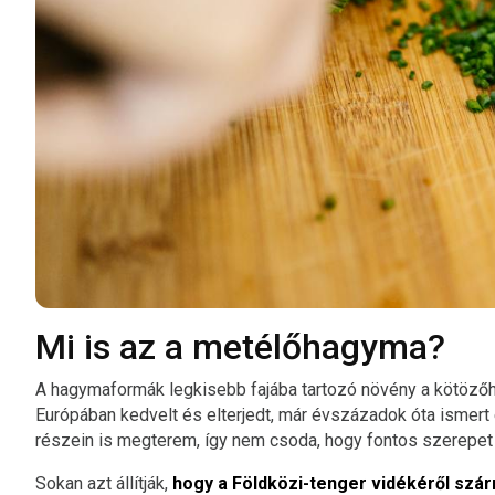
Mi is az a metélőhagyma?
A hagymaformák legkisebb fajába tartozó növény a kötöző
Európában kedvelt és elterjedt, már évszázadok óta ismer
részein is megterem, így nem csoda, hogy fontos szerepet t
Sokan azt állítják,
hogy a Földközi-tenger vidékéről szá