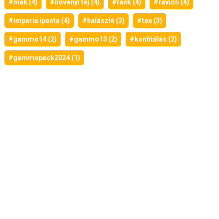
#mák (4)
#növényi tej (4)
#fánk (4)
#ravioli (4)
#imperia ipasta (4)
#halászlé (3)
#tea (3)
#gammo14 (2)
#gammo13 (2)
#konfitálás (2)
#gammopack2024 (1)