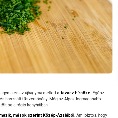
hagyma és az újhagyma mellett
a tavasz hírnöke.
Egész
t és használt fűszernövény. Még az Alpok legmagasabb
ölt be a régió konyháiban.
rmazik, mások szerint Közép-Ázsiából.
Ami biztos, hogy