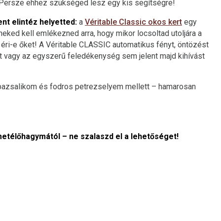
 Persze ehhez szükséged lesz egy kis segítségre!
nt elintéz helyetted:
a
Véritable Classic okos kert
egy
neked kell emlékezned arra, hogy mikor locsoltad utoljára a
éri-e őket! A Véritable CLASSIC automatikus fényt, öntözést
lét vagy az egyszerű feledékenység sem jelent majd kihívást
 bazsalikom és fodros petrezselyem mellett – hamarosan
 metélőhagymától – ne szalaszd el a lehetőséget!