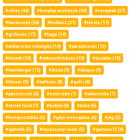
#sütés (44)
#konyhai eszközök (44)
#receptek (27)
#karácsony (26)
#kolbász (21)
#tészta (17)
#grillezés (17)
#fagyi (14)
#ankarsrum robotgép (14)
#paradicsom (13)
#húsvét (10)
#vákuumfóliázás (10)
#aszalás (10)
#hamburger (10)
#pizza (9)
#lángos (9)
#fűszer (9)
#befőzés (8)
#gofri (8)
#passzírozó (8)
#sous vide (7)
#palacsinta (7)
#street food (7)
#koktél (6)
#kávé (6)
#komposztálás (6)
#gépi mosogatás (6)
#jég (5)
#ajándék (5)
#karácsonyi vásár (5)
#gammo12 (4)