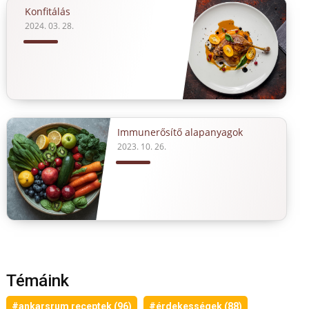
Konfitálás
2024. 03. 28.
Immunerősítő alapanyagok
2023. 10. 26.
Témáink
#ankarsrum receptek (96)
#érdekességek (88)