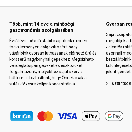
Több, mint 14 éve a minőségi
Gyorsan re
gasztronómia szolgálatában
Saját csapatu
Évről évre bővülő stabil csapatunk minden
megoldjuk a f
tagja keményen dolgozik azért, hogy
Jelentős rakt
vásárlóink gyorsan juthassanak elérhető árú és
azonnali mego
korszerű nagykonyhai gépekhez. Megbízható
beszállítóinkk
vendéglátóipari gépeket és eszközöket
különlegeseb
forgalmazunk, melyekhez saját szerviz
jelent gondot.
hátteret is biztosítunk, hogy Önnek csak a
>> Kattintson
sütés-főzésre kelljen koncentrálnia.