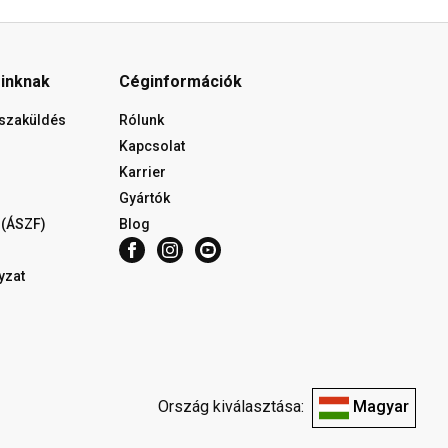
óinknak
Céginformációk
isszaküldés
Rólunk
Kapcsolat
Karrier
Gyártók
 (ÁSZF)
Blog
yzat
Ország kiválasztása:
Magyar