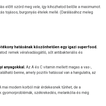
lás előtt szórd meg vele, így kihozhatod belőle a maximumot.
ítás tojásos, burgonyás ételek mellé. (Darálásához meleg
tékony hatásának köszönhetően egy igazi superfood.
d: remek véralvadásgátló, sőt antibakteriális és
yi anyagokkal.
Az A és C vitamin mellett magas a vas-,
alálható benne, amely pozitív hatással van a hangulatra, az
 mai modern korból már érdekesnek tűnhet, de a
ok gyomorproblémák, székrekedés, melankólia és még