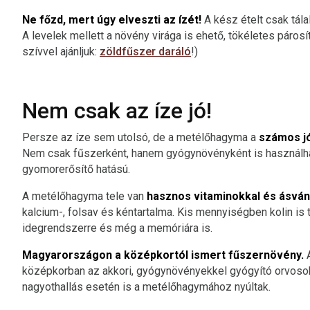
Ne főzd, mert úgy elveszti az ízét!
A kész ételt csak tála
A levelek mellett a növény virága is ehető, tökéletes páros
szívvel ajánljuk:
zöldfűszer daráló
!)
Nem csak az íze jó!
Persze az íze sem utolsó, de a metélőhagyma a
számos jó
Nem csak fűszerként, hanem gyógynövényként is használhato
gyomorerősítő hatású.
A metélőhagyma tele van
hasznos vitaminokkal és ásván
kalcium-, folsav és kéntartalma. Kis mennyiségben kolin is t
idegrendszerre és még a memóriára is.
Magyarországon a középkortól ismert fűszernövény.
A
középkorban az akkori, gyógynövényekkel gyógyító orvos
nagyothallás esetén is a metélőhagymához nyúltak.