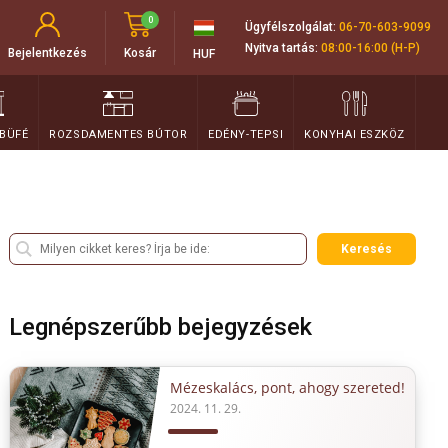
0
Ügyfélszolgálat:
06-70-603-9099
Nyitva tartás:
08:00-16:00 (H-P)
Bejelentkezés
Kosár
HUF
 BÜFÉ
ROZSDAMENTES BÚTOR
EDÉNY-TEPSI
KONYHAI ESZKÖZ
Keresés
Legnépszerűbb bejegyzések
Mézeskalács, pont, ahogy szereted!
2024. 11. 29.