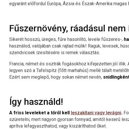
egyaránt előfordul Európa, Ázsia és Észak-Amerika magas 
Fűszernövény, ráadásul nem 
Sikerét hosszú, üreges, fűre hasonlító, levele fűszeres-,
ha
használod, valójában csak rajtad múlik! Raguk, levesek, húso
szendvicsek ízesítésére is remek választás.
Francia, német és osztrák fogásokhoz kifejezetten jól illik
legyen szó a Tafelspitz (főtt marhahús) mellé tálalt metél
Ezért sem meglepő, hogy sokan német nevén,
snidlingkén
Így használd!
A friss leveleket a tőről kell
leszakítani vagy levágni
.
Fon
szüretelni, mert nagyon gyorsan fonnyad, amitől keserű lesz
aprítva lefagyaszthatod, vagy kiszáríthatod őket.