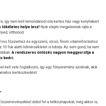
, így nem kell lemondanod róla kertes ház vagy konyhakert
 tökéletes helye lesz!
Nyár elején megjelennek rajta a
élyed, otthonod.
 friss fűszerhez és egyszerű, olcsó, finom vitaminforráshoz
 10 fok alatti hőmérsékletet is kibírja. Az sem gond, ha nem
jobban.
A rendszeres öntözés nagyon meggyorsítja a
s beéri.
t kell vele foglalkozni, így egy főnyeremény azoknak, akik
lyamatos kertészkedést.
r
t fűszernövényekkel dobd fel a hétköznapokat, még akkor is,