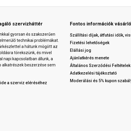
agáló szervizháttér
Fontos információk vásárl
nkkal gyorsan és szakszerűen
Szállítási díjak, átfutási idők, v
elmerülő technikai problémákat.
Fizetési lehetőségek
árkészlettel a hátunk mögött az
Elállási jog
ldásra törekszünk, és mivel
Ajánlatkérés menete
al napi kapcsolatban állunk, a
b alkatrészek beszerzése sem
Általános Szerződési Feltételek
Adatkezelési tájékoztató
Moderálási és 5% kupon szabál
 ide a szerviz eléréséhez