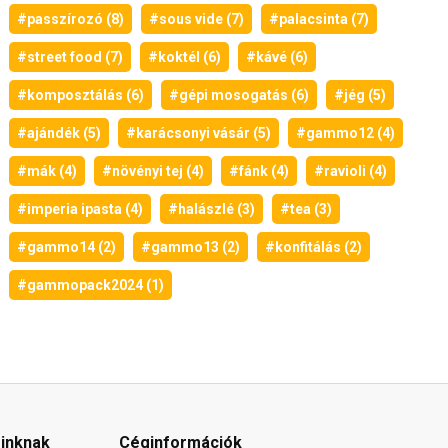
#passzírozó (8)
#sous vide (7)
#palacsinta (7)
#street food (7)
#koktél (6)
#kávé (6)
#komposztálás (6)
#gépi mosogatás (6)
#jég (5)
#ajándék (5)
#karácsonyi vásár (5)
#gammo12 (4)
#mák (4)
#növényi tej (4)
#fánk (4)
#ravioli (4)
#imperia ipasta (4)
#halászlé (3)
#tea (3)
#gammo14 (2)
#gammo13 (2)
#konfitálás (2)
#gammopack2024 (1)
óinknak
Céginformációk