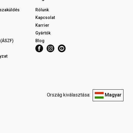
isszaküldés
Rólunk
Kapcsolat
Karrier
Gyártók
 (ÁSZF)
Blog
yzat
Ország kiválasztása:
Magyar