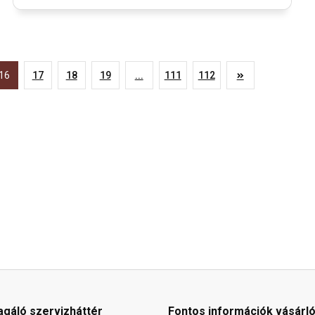
16
17
18
19
...
111
112
agáló szervizháttér
Fontos információk vásárl