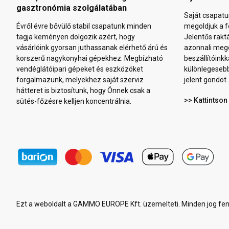
gasztronómia szolgálatában
Saját csapatu
Évről évre bővülő stabil csapatunk minden
megoldjuk a f
tagja keményen dolgozik azért, hogy
Jelentős rakt
vásárlóink gyorsan juthassanak elérhető árú és
azonnali mego
korszerű nagykonyhai gépekhez. Megbízható
beszállítóinkk
vendéglátóipari gépeket és eszközöket
különlegeseb
forgalmazunk, melyekhez saját szerviz
jelent gondot.
hátteret is biztosítunk, hogy Önnek csak a
>> Kattintson
sütés-főzésre kelljen koncentrálnia.
Ezt a weboldalt a GAMMO EUROPE Kft. üzemelteti. Minden jog fen