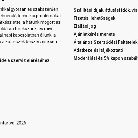
nkkal gyorsan és szakszerűen
Szállítási díjak, átfutási idők, v
elmerülő technikai problémákat.
Fizetési lehetőségek
árkészlettel a hátunk mögött az
Elállási jog
ldásra törekszünk, és mivel
Ajánlatkérés menete
al napi kapcsolatban állunk, a
b alkatrészek beszerzése sem
Általános Szerződési Feltételek
Adatkezelési tájékoztató
Moderálási és 5% kupon szabál
 ide a szerviz eléréséhez
ntartva. 2026