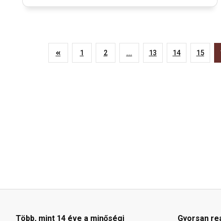
1
2
...
13
14
15
Több, mint 14 éve a minőségi
Gyorsan re