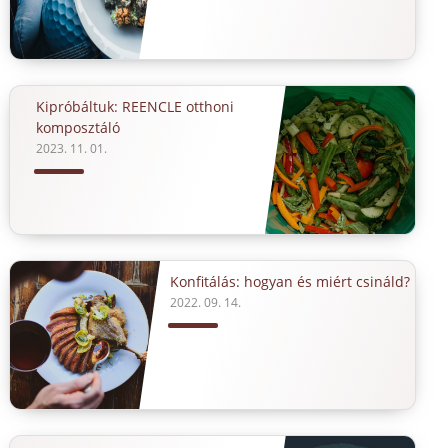
Kipróbáltuk: REENCLE otthoni
komposztáló
2023. 11. 01.
Konfitálás: hogyan és miért csináld?
2022. 09. 14.