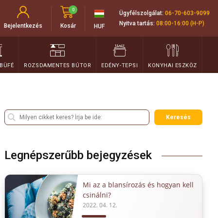
0
Ügyfélszolgálat:
06-70-603-9099
Nyitva tartás:
08:00-16:00 (H-P)
Bejelentkezés
Kosár
HUF
 BÜFÉ
ROZSDAMENTES BÚTOR
EDÉNY-TEPSI
KONYHAI ESZKÖZ
Keresés
Legnépszerűbb bejegyzések
Mi az a blansírozás és hogyan kell
csinálni?
2022. 04. 12.