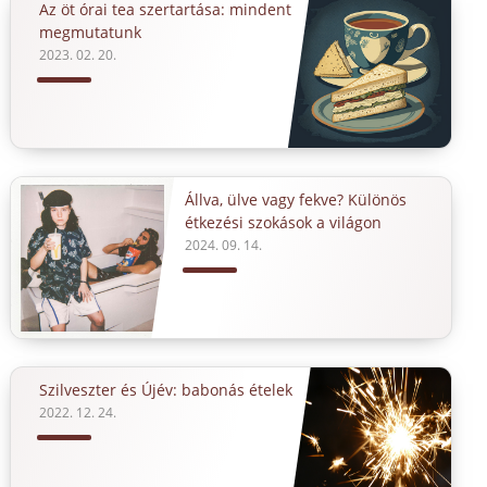
Az öt órai tea szertartása: mindent
megmutatunk
2023. 02. 20.
Állva, ülve vagy fekve? Különös
étkezési szokások a világon
2024. 09. 14.
Szilveszter és Újév: babonás ételek
2022. 12. 24.