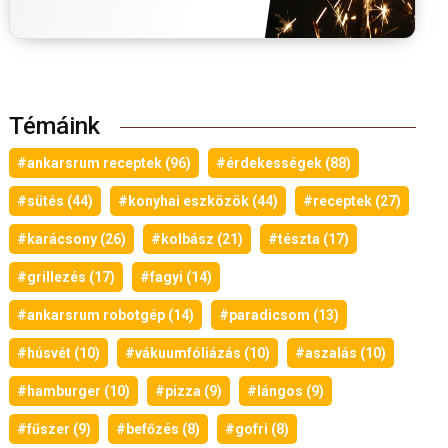
Témáink
#ankarsrum receptek (96)
#érdekességek (88)
#sütés (44)
#konyhai eszközök (44)
#receptek (27)
#karácsony (26)
#kolbász (21)
#tészta (17)
#grillezés (17)
#fagyi (14)
#ankarsrum robotgép (14)
#paradicsom (13)
#húsvét (10)
#vákuumfóliázás (10)
#aszalás (10)
#hamburger (10)
#pizza (9)
#lángos (9)
#fűszer (9)
#befőzés (8)
#gofri (8)