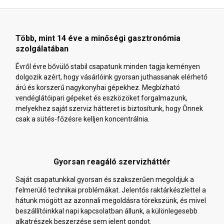
Több, mint 14 éve a minőségi gasztronómia
szolgálatában
Évről évre bővülő stabil csapatunk minden tagja keményen
dolgozik azért, hogy vásárlóink gyorsan juthassanak elérhető
árú és korszerű nagykonyhai gépekhez. Megbízható
vendéglátóipari gépeket és eszközöket forgalmazunk,
melyekhez saját szerviz hátteret is biztosítunk, hogy Önnek
csak a sütés-főzésre kelljen koncentrálnia.
Gyorsan reagáló szervizháttér
Saját csapatunkkal gyorsan és szakszerűen megoldjuk a
felmerülő technikai problémákat. Jelentős raktárkészlettel a
hátunk mögött az azonnali megoldásra törekszünk, és mivel
beszállítóinkkal napi kapcsolatban állunk, a különlegesebb
alkatrészek beszerzése sem jelent gondot.