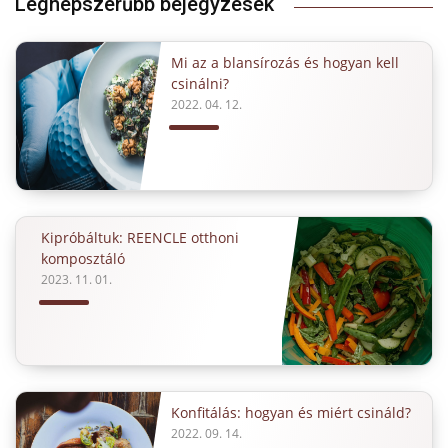
Legnépszerűbb bejegyzések
Mi az a blansírozás és hogyan kell
csinálni?
2022. 04. 12.
Kipróbáltuk: REENCLE otthoni
komposztáló
2023. 11. 01.
Konfitálás: hogyan és miért csináld?
2022. 09. 14.