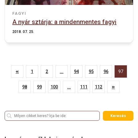
FAGYI
A nyár sztárja: a mindenmentes fagyi
2018. 07. 25.
1
2
...
94
95
96
97
98
99
100
...
111
112
Keresés