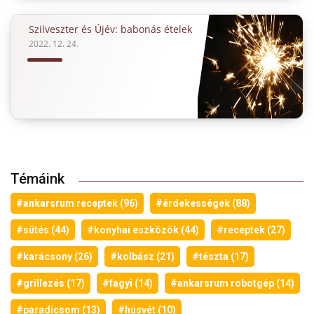
Szilveszter és Újév: babonás ételek
2022. 12. 24.
Témáink
#ankarsrum receptek (96)
#érdekességek (88)
#sütés (44)
#konyhai eszközök (44)
#receptek (27)
#karácsony (26)
#kolbász (21)
#tészta (17)
#grillezés (17)
#fagyi (14)
#ankarsrum robotgép (14)
#paradicsom (13)
#húsvét (10)