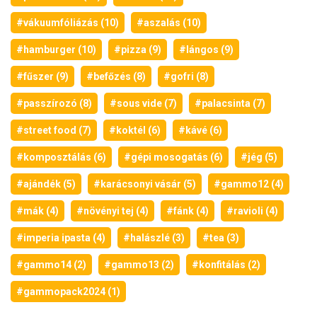
#vákuumfóliázás (10)
#aszalás (10)
#hamburger (10)
#pizza (9)
#lángos (9)
#fűszer (9)
#befőzés (8)
#gofri (8)
#passzírozó (8)
#sous vide (7)
#palacsinta (7)
#street food (7)
#koktél (6)
#kávé (6)
#komposztálás (6)
#gépi mosogatás (6)
#jég (5)
#ajándék (5)
#karácsonyi vásár (5)
#gammo12 (4)
#mák (4)
#növényi tej (4)
#fánk (4)
#ravioli (4)
#imperia ipasta (4)
#halászlé (3)
#tea (3)
#gammo14 (2)
#gammo13 (2)
#konfitálás (2)
#gammopack2024 (1)