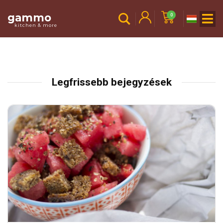
gammo
0
kitchen & more
Legfrissebb bejegyzések