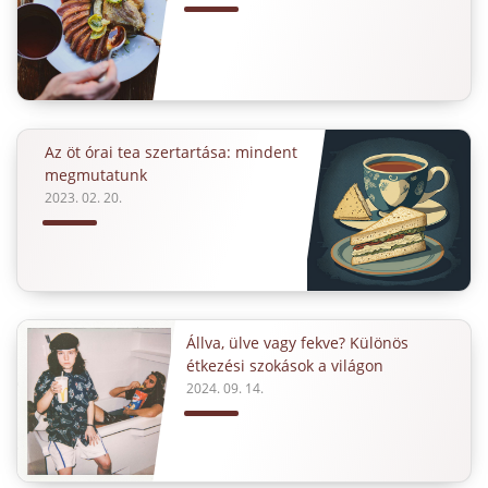
Az öt órai tea szertartása: mindent
megmutatunk
2023. 02. 20.
Állva, ülve vagy fekve? Különös
étkezési szokások a világon
2024. 09. 14.